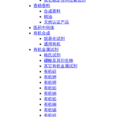
其它稳定性同位素试剂
香精香料
合成香料
精油
天然认证产品
医药中间体
有机合成
烷基化试剂
通用有机
有机金属试剂
格氏试剂
硼酸及其衍生物
其它有机金属试剂
有机硅
有机钾
有机锂
有机铝
有机钠
有机铅
有机铜
有机锡
有机锌