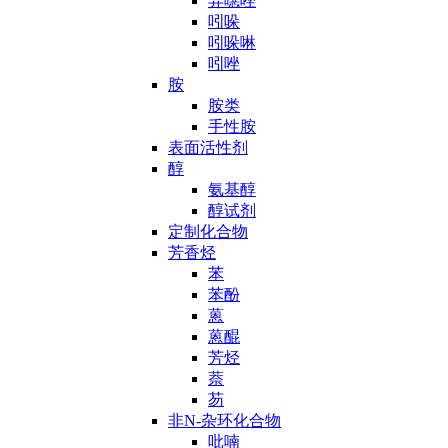
异噁唑
吲哚
吲哚啉
吲唑
胺
胺类
手性胺
表面活性剂
醇
氨基醇
醇试剂
定制化合物
芳香烃
苯
苯酚
蒽
蒽醌
芳烃
萘
芴
非N-杂环化合物
吡喃