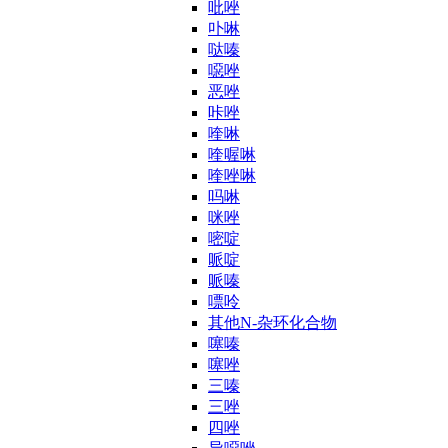
吡唑
卟啉
哒嗪
噁唑
恶唑
咔唑
喹啉
喹喔啉
喹唑啉
吗啉
咪唑
嘧啶
哌啶
哌嗪
嘌呤
其他N-杂环化合物
噻嗪
噻唑
三嗪
三唑
四唑