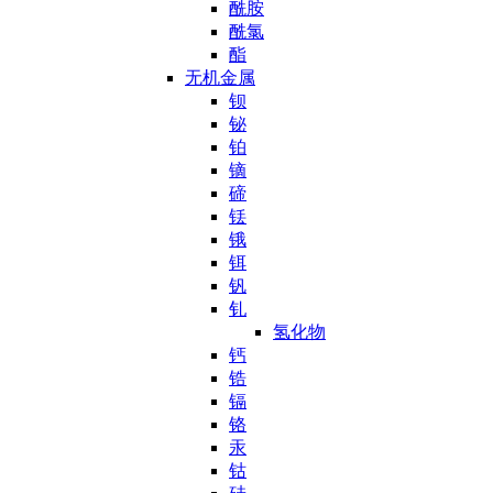
酰胺
酰氯
酯
无机金属
钡
铋
铂
镝
碲
铥
锇
铒
钒
钆
氢化物
钙
锆
镉
铬
汞
钴