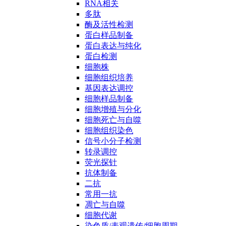
RNA相关
多肽
酶及活性检测
蛋白样品制备
蛋白表达与纯化
蛋白检测
细胞株
细胞组织培养
基因表达调控
细胞样品制备
细胞增殖与分化
细胞死亡与自噬
细胞组织染色
信号小分子检测
转录调控
荧光探针
抗体制备
二抗
常用一抗
凋亡与自噬
细胞代谢
染色质/表观遗传/细胞周期