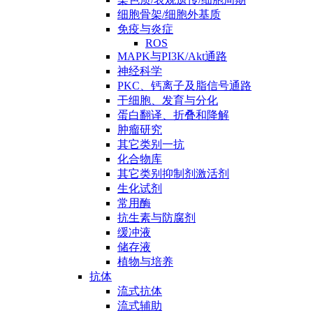
细胞骨架/细胞外基质
免疫与炎症
ROS
MAPK与PI3K/Akt通路
神经科学
PKC、钙离子及脂信号通路
干细胞、发育与分化
蛋白翻译、折叠和降解
肿瘤研究
其它类别一抗
化合物库
其它类别抑制剂激活剂
生化试剂
常用酶
抗生素与防腐剂
缓冲液
储存液
植物与培养
抗体
流式抗体
流式辅助