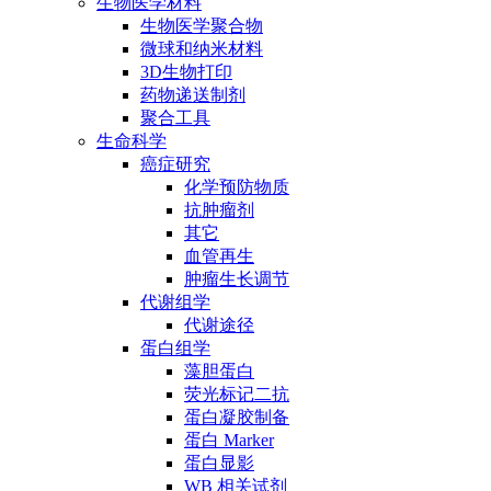
生物医学材料
生物医学聚合物
微球和纳米材料
3D生物打印
药物递送制剂
聚合工具
生命科学
癌症研究
化学预防物质
抗肿瘤剂
其它
血管再生
肿瘤生长调节
代谢组学
代谢途径
蛋白组学
藻胆蛋白
荧光标记二抗
蛋白凝胶制备
蛋白 Marker
蛋白显影
WB 相关试剂