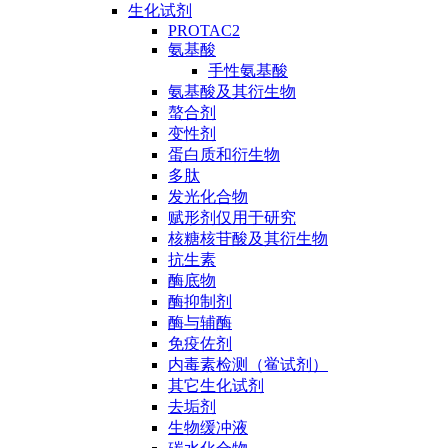
生化试剂
PROTAC2
氨基酸
手性氨基酸
氨基酸及其衍生物
螯合剂
变性剂
蛋白质和衍生物
多肽
发光化合物
赋形剂仅用于研究
核糖核苷酸及其衍生物
抗生素
酶底物
酶抑制剂
酶与辅酶
免疫佐剂
内毒素检测（鲎试剂）
其它生化试剂
去垢剂
生物缓冲液