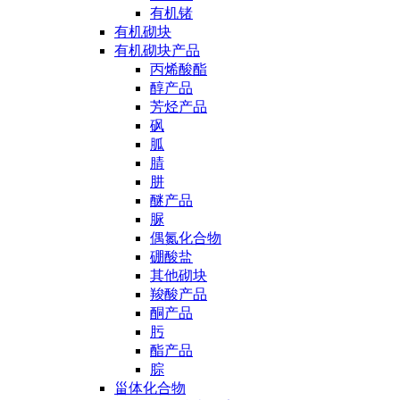
有机锗
有机砌块
有机砌块产品
丙烯酸酯
醇产品
芳烃产品
砜
胍
腈
肼
醚产品
脲
偶氮化合物
硼酸盐
其他砌块
羧酸产品
酮产品
肟
酯产品
腙
甾体化合物