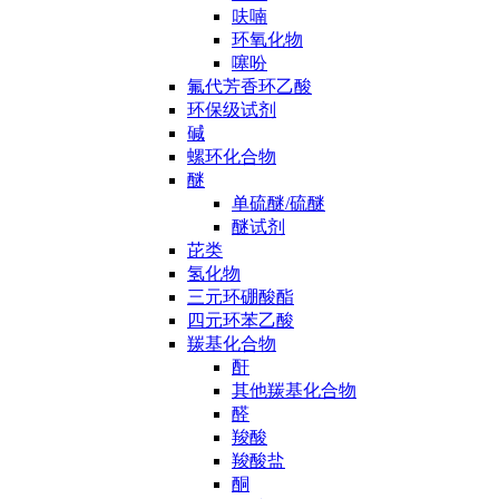
呋喃
环氧化物
噻吩
氟代芳香环乙酸
环保级试剂
碱
螺环化合物
醚
单硫醚/硫醚
醚试剂
芘类
氢化物
三元环硼酸酯
四元环苯乙酸
羰基化合物
酐
其他羰基化合物
醛
羧酸
羧酸盐
酮