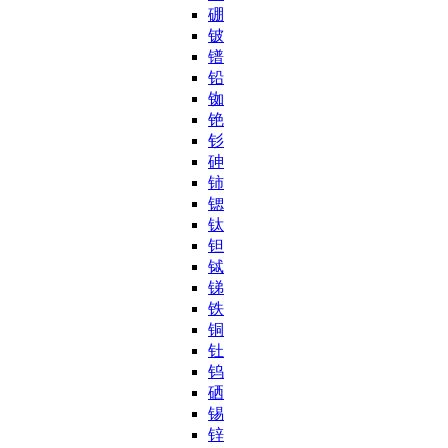
硼
铍
镨
铅
铷
铯
钐
砷
铈
锶
钛
钽
铽
锑
铁
铜
钍
钨
硒
锡
锌