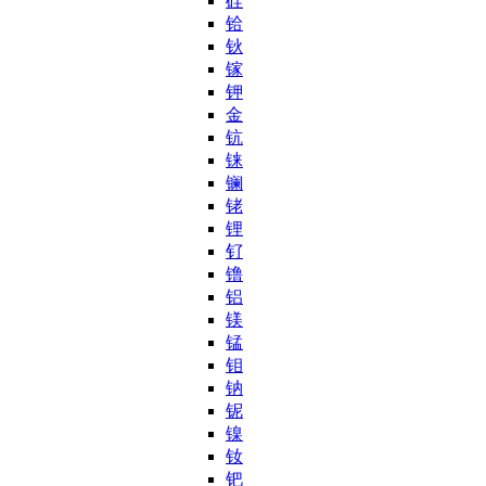
硅
铪
钬
镓
钾
金
钪
铼
镧
铑
锂
钌
镥
铝
镁
锰
钼
钠
铌
镍
钕
钯