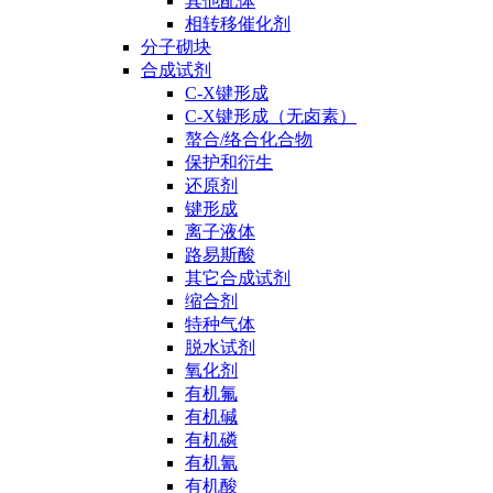
其他配体
相转移催化剂
分子砌块
合成试剂
C-X键形成
C-X键形成（无卤素）
螯合/络合化合物
保护和衍生
还原剂
键形成
离子液体
路易斯酸
其它合成试剂
缩合剂
特种气体
脱水试剂
氧化剂
有机氟
有机碱
有机磷
有机氰
有机酸