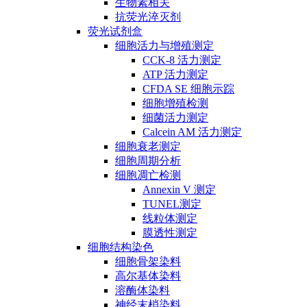
生物素相关
抗荧光淬灭剂
荧光试剂盒
细胞活力与增殖测定
CCK-8 活力测定
ATP 活力测定
CFDA SE 细胞示踪
细胞增殖检测
细菌活力测定
Calcein AM 活力测定
细胞衰老测定
细胞周期分析
细胞凋亡检测
Annexin V 测定
TUNEL测定
线粒体测定
膜透性测定
细胞结构染色
细胞骨架染料
高尔基体染料
溶酶体染料
神经末梢染料