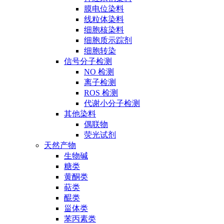
膜电位染料
线粒体染料
细胞核染料
细胞质示踪剂
细胞转染
信号分子检测
NO 检测
离子检测
ROS 检测
代谢小分子检测
其他染料
偶联物
荧光试剂
天然产物
生物碱
糖类
黄酮类
萜类
醌类
甾体类
苯丙素类