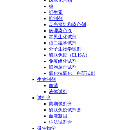
碳水化合物
糖
维生素
抑制剂
荧光探针和染色剂
病理染色液
常见生化试剂
蛋白组学试剂
分子生物学试剂
酶联免疫（ELISA）
免疫组化试剂
细胞凋亡试剂
氧化抗氧化、科研试剂
生物制剂
血清
液体试剂
试剂盒
周期试剂盒
酶联免疫试剂盒
血液凝固
柱法试剂盒
微生物学