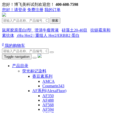
您好！博飞美科试剂欢迎您！
400-608-7598
您好！请登录
免费注册
我的订单
搜索
鼠尾胶原蛋白I型
澄清牛瘤胃液
硅藻土20-40目
抗链霉亲和
素抗体
rHu Her2 | 重组人 Her2/ERBB2 蛋白
0
我的购物车
Toggle navigation
产品目录
荧光标记染料
香豆素系列
AMCA
Coumarin343
AF系列(AlexaFluor)
AF350
AF488
AF568
AF594