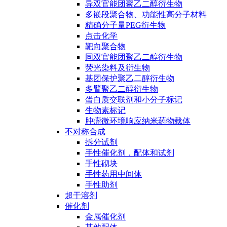
异双官能团聚乙二醇衍生物
多嵌段聚合物、功能性高分子材料
精确分子量PEG衍生物
点击化学
靶向聚合物
同双官能团聚乙二醇衍生物
荧光染料及衍生物
基团保护聚乙二醇衍生物
多臂聚乙二醇衍生物
蛋白质交联剂和小分子标记
生物素标记
肿瘤微环境响应纳米药物载体
不对称合成
拆分试剂
手性催化剂，配体和试剂
手性砌块
手性药用中间体
手性助剂
超干溶剂
催化剂
金属催化剂