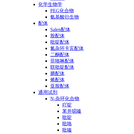
化学生物学
PEG化合物
氨基酸衍生物
配体
Salen配体
胺配体
吡啶配体
氮杂环卡宾配体
二酮配体
菲咯啉配体
联吡啶配体
膦配体
烯配体
亚胺配体
通用试剂
N-杂环化合物
吖啶
苯并噁嗪
吡啶
吡咯
吡嗪