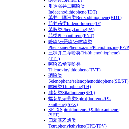
芴类Fluorene(FL)
引达省并二噻吩类
Indacenodithiophene(IDT)
苯并二噻吩类Benzodithiophene(BDT)
茚并芴类Indenofluorene(IF)
苯胺类Phenylamine(PA)
菲类Phenanthrene(PNT)
吩嗪/吩恶嗪/吩噻嗪类
Phenazine/Phenoxazine/Phenothiazine(PZ
三稠并二噻吩类Tris(thienothiophene)
(TTT)
噻吩乙烯噻吩类
Thienovinylthiophene(TVT)
硒吩类
Selenophene/selenophenothiophene(SE/ST)
噻吩类Thiophene(TH)
硅芴类Silafluorene(SFL)
螺芴氧杂蒽类Spiro[fluorene-9,9-
xanthene](SFX)
SFTXSpiro[fluorene-9,9-thioxanthene]
(SFT)
四苯基乙烯类
Tetraphenylethylene(TPE/TPV)