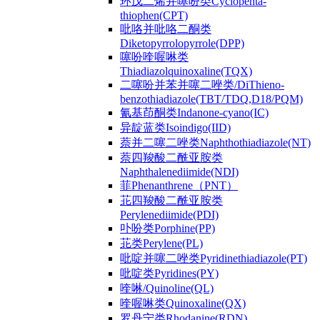
环戊二烯并噻吩类Cyclopenta-
thiophen(CPT)
吡咯并吡咯二酮类
Diketopyrrolopyrrole(DPP)
噻吩喹喔啉类
Thiadiazolquinoxaline(TQX)
二噻吩并苯并噻二唑类/DiThieno-
benzothiadiazole(TBT/TDQ,D18/PQM)
氰基茚酮类Indanone-cyano(IC)
异靛蓝类Isoindigo(IID)
萘并二噻二唑类Naphthothiadiazole(NT)
萘四羧酸二酰亚胺类
Naphthalenediimide(NDI)
菲Phenanthrene（PNT）
苝四羧酸二酰亚胺类
Perylenediimide(PDI)
卟吩类Porphine(PP)
苝类Perylene(PL)
吡啶并噻二唑类Pyridinethiadiazole(PT)
吡啶类Pyridines(PY)
喹啉/Quinoline(QL)
喹喔啉类Quinoxaline(QX)
罗丹宁类Rhodanine(RDN)