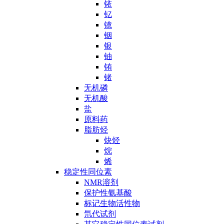
铱
钇
镱
铟
银
铀
铕
锗
无机磷
无机酸
盐
原料药
脂肪烃
炔烃
烷
烯
稳定性同位素
NMR溶剂
保护性氨基酸
标记生物活性物
氘代试剂