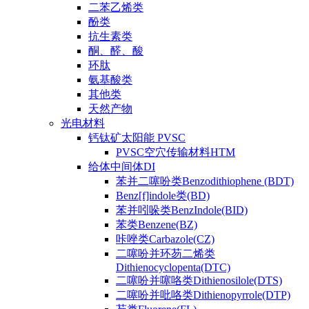
二苯乙烯类
酚类
抗生素类
酮、醛、酸
环肽
氨基酸类
其他类
天然产物
光电材料
钙钛矿太阳能 PVSC
PVSC空穴传输材料HTM
给体中间体DI
苯并二噻吩类Benzodithiophene (BDT)
Benz[f]indole类(BD)
苯并吲哚类BenzIndole(BID)
苯类Benzene(BZ)
咔唑类Carbazole(CZ)
二噻吩并环芴二烯类
Dithienocyclopenta(DTC)
二噻吩并噻咯类Dithienosilole(DTS)
二噻吩并吡咯类Dithienopyrrole(DTP)