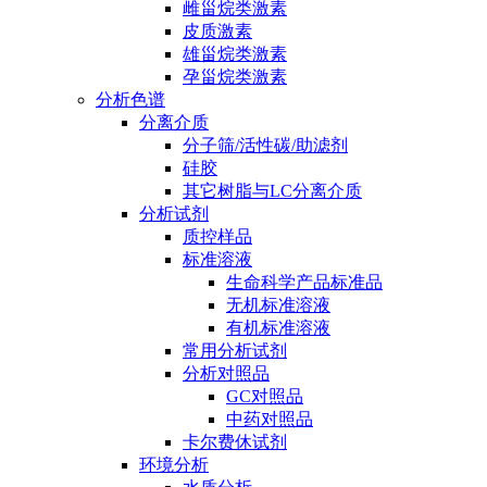
雌甾烷类激素
皮质激素
雄甾烷类激素
孕甾烷类激素
分析色谱
分离介质
分子筛/活性碳/助滤剂
硅胶
其它树脂与LC分离介质
分析试剂
质控样品
标准溶液
生命科学产品标准品
无机标准溶液
有机标准溶液
常用分析试剂
分析对照品
GC对照品
中药对照品
卡尔费休试剂
环境分析