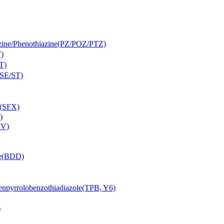
Phenothiazine(PZ/POZ/PTZ)
)
T)
SE/ST)
(SFX)
)
PV)
e(BDD)
lobenzothiadiazole(TPB, Y6)
)