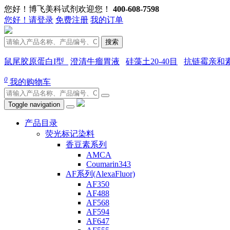
您好！博飞美科试剂欢迎您！
400-608-7598
您好！请登录
免费注册
我的订单
搜索
鼠尾胶原蛋白I型
澄清牛瘤胃液
硅藻土20-40目
抗链霉亲和
0
我的购物车
Toggle navigation
产品目录
荧光标记染料
香豆素系列
AMCA
Coumarin343
AF系列(AlexaFluor)
AF350
AF488
AF568
AF594
AF647