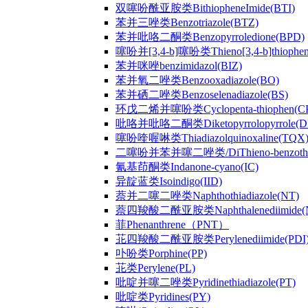
双噻吩酰亚胺类BithiopheneImide(BTI)
苯并三唑类Benzotriazole(BTZ)
苯并吡咯二酮类Benzopyrroledione(BPD)
噻吩并[3,4-b]噻吩类Thieno[3,4-b]thiophen
苯并咪唑benzimidazol(BIZ)
苯并氧二唑类Benzooxadiazole(BO)
苯并硒二唑类Benzoselenadiazole(BS)
环戊二烯并噻吩类Cyclopenta-thiophen(C
吡咯并吡咯二酮类Diketopyrrolopyrrole(D
噻吩喹喔啉类Thiadiazolquinoxaline(TQX
二噻吩并苯并噻二唑类/DiThieno-benzothiad
氰基茚酮类Indanone-cyano(IC)
异靛蓝类Isoindigo(IID)
萘并二噻二唑类Naphthothiadiazole(NT)
萘四羧酸二酰亚胺类Naphthalenediimide(
菲Phenanthrene（PNT）
苝四羧酸二酰亚胺类Perylenediimide(PDI
卟吩类Porphine(PP)
苝类Perylene(PL)
吡啶并噻二唑类Pyridinethiadiazole(PT)
吡啶类Pyridines(PY)