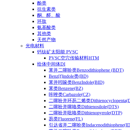
酚类
抗生素类
酮、醛、酸
环肽
氨基酸类
其他类
天然产物
光电材料
钙钛矿太阳能 PVSC
PVSC空穴传输材料HTM
给体中间体DI
苯并二噻吩类Benzodithiophene (BDT)
Benz[f]indole类(BD)
苯并吲哚类BenzIndole(BID)
苯类Benzene(BZ)
咔唑类Carbazole(CZ)
二噻吩并环芴二烯类Dithienocyclopenta(
二噻吩并噻咯类Dithienosilole(DTS)
二噻吩并吡咯类Dithienopyrrole(DTP)
芴类Fluorene(FL)
引达省并二噻吩类Indacenodithiophene(ID