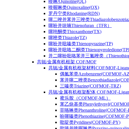
喹啉/Quinoline(QL)
喹喔啉类Quinoxaline(QX)
罗丹宁类Rhodanine(RDN)
噻二唑并苯并三唑类Thiadiazolobenzotriaz
噻吩并呋喃Thienofuran（TFR）
噻吨酮类Thioxanthone(TX)
噻唑类Thiazole(TZ)
噻吩并吡嗪类Thienopyrazine(TP)
噻吩并吡咯二酮类Thienopyrroledione(TP
并二噻吩吡咯苯并三氮唑类（Thienothiophenpy
共轭/金属有机框架 COF/MOF
共轭/金属有机框架材料COF/MOF-Ligan
偶氮苯类Azobenzene(COFMOF-AZ
苯并噻二唑类Benzothiadiazole(CO
三嗪类Triazine(COFMOF-TRZ)
共轭/金属有机框架配体 COF/MOF-Ligan
蜜乐胺（COFMOF-ML）
苯乙炔基类Phenylethynyl(COFMOF
菲咯啉类Phenanthroline(COFMOF-
吩噻嗪类Phenothiazine(COFMOF-P
吡啶类Pyridines(COFMOF-PY)
吡嗪并喹喔啉类Pyrazino-quinoxali