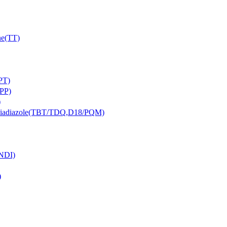
e(TT)
PT)
PP)
)
iazole(TBT/TDQ,D18/PQM)
NDI)
)