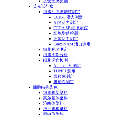
抗荧光淬灭剂
荧光试剂盒
细胞活力与增殖测定
CCK-8 活力测定
ATP 活力测定
CFDA SE 细胞示踪
细胞增殖检测
细菌活力测定
Calcein AM 活力测定
细胞衰老测定
细胞周期分析
细胞凋亡检测
Annexin V 测定
TUNEL测定
线粒体测定
膜透性测定
细胞结构染色
细胞骨架染料
高尔基体染料
溶酶体染料
神经末梢染料
膜电位染料