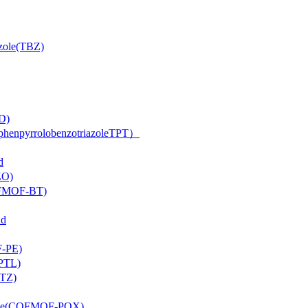
ole(TBZ)
D)
rrolobenzotriazoleTPT）
d
O)
FMOF-BT)
d
-PE)
PTL)
TZ)
ne(COFMOF-PQX)