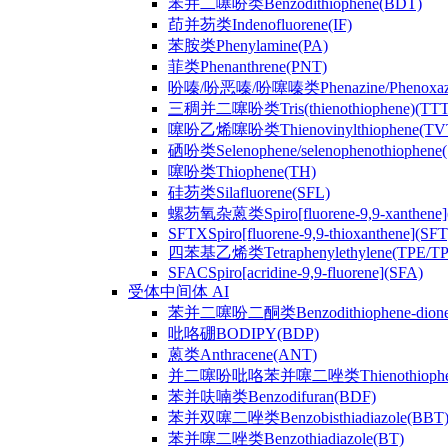
苯并二噻吩类Benzodithiophene(BDT)
茚并芴类Indenofluorene(IF)
苯胺类Phenylamine(PA)
菲类Phenanthrene(PNT)
吩嗪/吩恶嗪/吩噻嗪类Phenazine/Phenoxazine/
三稠并二噻吩类Tris(thienothiophene)(TTT
噻吩乙烯噻吩类Thienovinylthiophene(TV
硒吩类Selenophene/selenophenothiophene(
噻吩类Thiophene(TH)
硅芴类Silafluorene(SFL)
螺芴氧杂蒽类Spiro[fluorene-9,9-xanthene]
SFTXSpiro[fluorene-9,9-thioxanthene](SFT
四苯基乙烯类Tetraphenylethylene(TPE/T
SFACSpiro[acridine-9,9-fluorene](SFA)
受体中间体 AI
苯并二噻吩二酮类Benzodithiophene-dion
吡咯硼BODIPY(BDP)
蒽类Anthracene(ANT)
并二噻吩吡咯苯并噻二唑类Thienothiophenpyrro
苯并呋喃类Benzodifuran(BDF)
苯并双噻二唑类Benzobisthiadiazole(BBT
苯并噻二唑类Benzothiadiazole(BT)