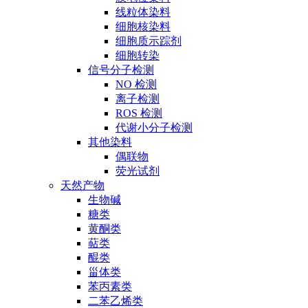
线粒体染料
细胞核染料
细胞质示踪剂
细胞转染
信号分子检测
NO 检测
离子检测
ROS 检测
代谢小分子检测
其他染料
偶联物
荧光试剂
天然产物
生物碱
糖类
黄酮类
萜类
醌类
甾体类
苯丙素类
二苯乙烯类