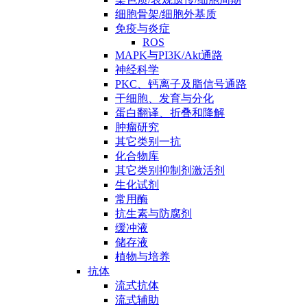
细胞骨架/细胞外基质
免疫与炎症
ROS
MAPK与PI3K/Akt通路
神经科学
PKC、钙离子及脂信号通路
干细胞、发育与分化
蛋白翻译、折叠和降解
肿瘤研究
其它类别一抗
化合物库
其它类别抑制剂激活剂
生化试剂
常用酶
抗生素与防腐剂
缓冲液
储存液
植物与培养
抗体
流式抗体
流式辅助