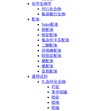
化学生物学
PEG化合物
氨基酸衍生物
配体
Salen配体
胺配体
吡啶配体
氮杂环卡宾配体
二酮配体
菲咯啉配体
联吡啶配体
膦配体
烯配体
亚胺配体
通用试剂
N-杂环化合物
吖啶
苯并噁嗪
吡啶
吡咯
吡嗪