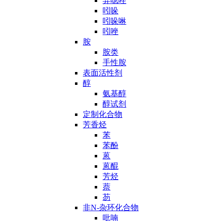
异噁唑
吲哚
吲哚啉
吲唑
胺
胺类
手性胺
表面活性剂
醇
氨基醇
醇试剂
定制化合物
芳香烃
苯
苯酚
蒽
蒽醌
芳烃
萘
芴
非N-杂环化合物
吡喃