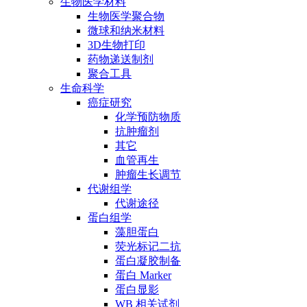
生物医学材料
生物医学聚合物
微球和纳米材料
3D生物打印
药物递送制剂
聚合工具
生命科学
癌症研究
化学预防物质
抗肿瘤剂
其它
血管再生
肿瘤生长调节
代谢组学
代谢途径
蛋白组学
藻胆蛋白
荧光标记二抗
蛋白凝胶制备
蛋白 Marker
蛋白显影
WB 相关试剂