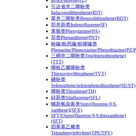
芴类Fluorene(FL)
引达省并二噻吩类
Indacenodithiophene(IDT)
苯并二噻吩类Benzodithiophene(BDT)
茚并芴类Indenofluorene(IF)
苯胺类Phenylamine(PA)
菲类Phenanthrene(PNT)
吩嗪/吩恶嗪/吩噻嗪类
Phenazine/Phenoxazine/Phenothiazine(PZ
三稠并二噻吩类Tris(thienothiophene)
(TTT)
噻吩乙烯噻吩类
Thienovinylthiophene(TVT)
硒吩类
Selenophene/selenophenothiophene(SE/ST)
噻吩类Thiophene(TH)
硅芴类Silafluorene(SFL)
螺芴氧杂蒽类Spiro[fluorene-9,9-
xanthene](SFX)
SFTXSpiro[fluorene-9,9-thioxanthene]
(SFT)
四苯基乙烯类
Tetraphenylethylene(TPE/TPV)