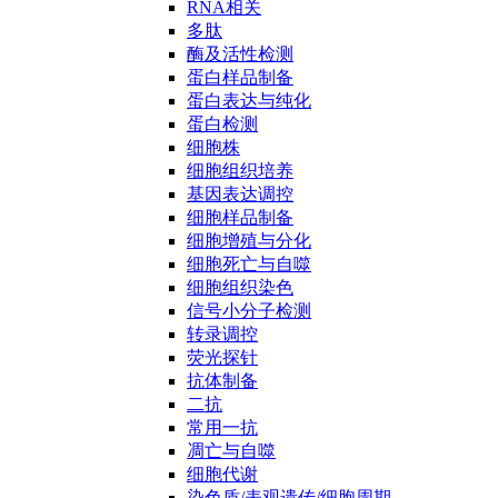
RNA相关
多肽
酶及活性检测
蛋白样品制备
蛋白表达与纯化
蛋白检测
细胞株
细胞组织培养
基因表达调控
细胞样品制备
细胞增殖与分化
细胞死亡与自噬
细胞组织染色
信号小分子检测
转录调控
荧光探针
抗体制备
二抗
常用一抗
凋亡与自噬
细胞代谢
染色质/表观遗传/细胞周期