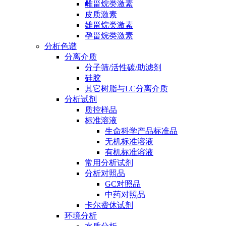
雌甾烷类激素
皮质激素
雄甾烷类激素
孕甾烷类激素
分析色谱
分离介质
分子筛/活性碳/助滤剂
硅胶
其它树脂与LC分离介质
分析试剂
质控样品
标准溶液
生命科学产品标准品
无机标准溶液
有机标准溶液
常用分析试剂
分析对照品
GC对照品
中药对照品
卡尔费休试剂
环境分析