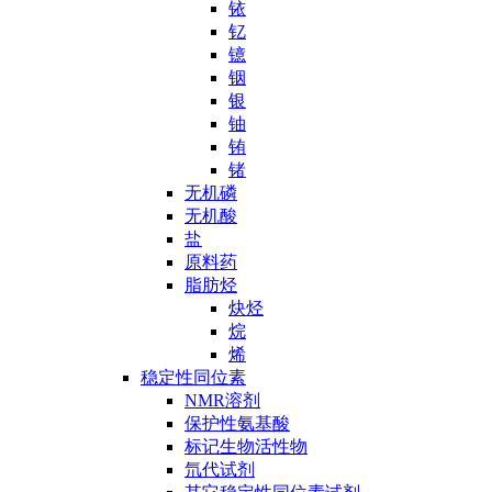
铱
钇
镱
铟
银
铀
铕
锗
无机磷
无机酸
盐
原料药
脂肪烃
炔烃
烷
烯
稳定性同位素
NMR溶剂
保护性氨基酸
标记生物活性物
氘代试剂