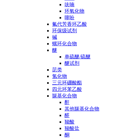
呋喃
环氧化物
噻吩
氟代芳香环乙酸
环保级试剂
碱
螺环化合物
醚
单硫醚/硫醚
醚试剂
芘类
氢化物
三元环硼酸酯
四元环苯乙酸
羰基化合物
酐
其他羰基化合物
醛
羧酸
羧酸盐
酮