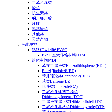
二苯乙烯类
酚类
抗生素类
酮、醛、酸
环肽
氨基酸类
其他类
天然产物
光电材料
钙钛矿太阳能 PVSC
PVSC空穴传输材料HTM
给体中间体DI
苯并二噻吩类Benzodithiophene (BDT)
Benz[f]indole类(BD)
苯并吲哚类BenzIndole(BID)
苯类Benzene(BZ)
咔唑类Carbazole(CZ)
二噻吩并环芴二烯类
Dithienocyclopenta(DTC)
二噻吩并噻咯类Dithienosilole(DTS)
二噻吩并吡咯类Dithienopyrrole(DTP)