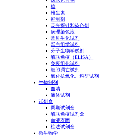
碳水化合物
糖
维生素
抑制剂
荧光探针和染色剂
病理染色液
常见生化试剂
蛋白组学试剂
分子生物学试剂
酶联免疫（ELISA）
免疫组化试剂
细胞凋亡试剂
氧化抗氧化、科研试剂
生物制剂
血清
液体试剂
试剂盒
周期试剂盒
酶联免疫试剂盒
血液凝固
柱法试剂盒
微生物学