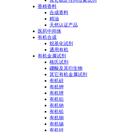
其它稳定性同位素试剂
香精香料
合成香料
精油
天然认证产品
医药中间体
有机合成
烷基化试剂
通用有机
有机金属试剂
格氏试剂
硼酸及其衍生物
其它有机金属试剂
有机硅
有机钾
有机锂
有机铝
有机钠
有机铅
有机铜
有机锡
有机锌