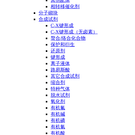
其他配体
相转移催化剂
分子砌块
合成试剂
C-X键形成
C-X键形成（无卤素）
螯合/络合化合物
保护和衍生
还原剂
键形成
离子液体
路易斯酸
其它合成试剂
缩合剂
特种气体
脱水试剂
氧化剂
有机氟
有机碱
有机磷
有机氰
有机酸