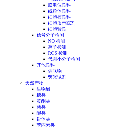
膜电位染料
线粒体染料
细胞核染料
细胞质示踪剂
细胞转染
信号分子检测
NO 检测
离子检测
ROS 检测
代谢小分子检测
其他染料
偶联物
荧光试剂
天然产物
生物碱
糖类
黄酮类
萜类
醌类
甾体类
苯丙素类