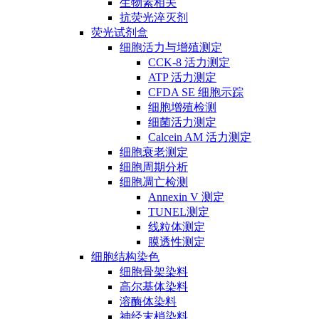
生物素相关
抗荧光淬灭剂
荧光试剂盒
细胞活力与增殖测定
CCK-8 活力测定
ATP 活力测定
CFDA SE 细胞示踪
细胞增殖检测
细菌活力测定
Calcein AM 活力测定
细胞衰老测定
细胞周期分析
细胞凋亡检测
Annexin V 测定
TUNEL测定
线粒体测定
膜透性测定
细胞结构染色
细胞骨架染料
高尔基体染料
溶酶体染料
神经末梢染料