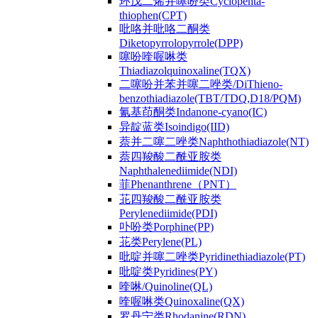
环戊二烯并噻吩类Cyclopenta-
thiophen(CPT)
吡咯并吡咯二酮类
Diketopyrrolopyrrole(DPP)
噻吩喹喔啉类
Thiadiazolquinoxaline(TQX)
二噻吩并苯并噻二唑类/DiThieno-
benzothiadiazole(TBT/TDQ,D18/PQM)
氰基茚酮类Indanone-cyano(IC)
异靛蓝类Isoindigo(IID)
萘并二噻二唑类Naphthothiadiazole(NT)
萘四羧酸二酰亚胺类
Naphthalenediimide(NDI)
菲Phenanthrene（PNT）
苝四羧酸二酰亚胺类
Perylenediimide(PDI)
卟吩类Porphine(PP)
苝类Perylene(PL)
吡啶并噻二唑类Pyridinethiadiazole(PT)
吡啶类Pyridines(PY)
喹啉/Quinoline(QL)
喹喔啉类Quinoxaline(QX)
罗丹宁类Rhodanine(RDN)