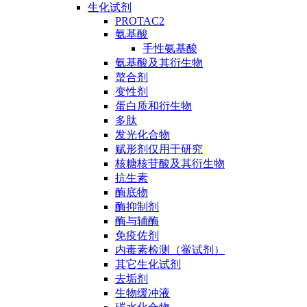
生化试剂
PROTAC2
氨基酸
手性氨基酸
氨基酸及其衍生物
螯合剂
变性剂
蛋白质和衍生物
多肽
发光化合物
赋形剂仅用于研究
核糖核苷酸及其衍生物
抗生素
酶底物
酶抑制剂
酶与辅酶
免疫佐剂
内毒素检测（鲎试剂）
其它生化试剂
去垢剂
生物缓冲液