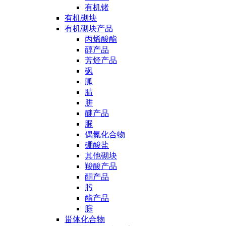
有机锗
有机砌块
有机砌块产品
丙烯酸酯
醇产品
芳烃产品
砜
胍
腈
肼
醚产品
脲
偶氮化合物
硼酸盐
其他砌块
羧酸产品
酮产品
肟
酯产品
腙
甾体化合物