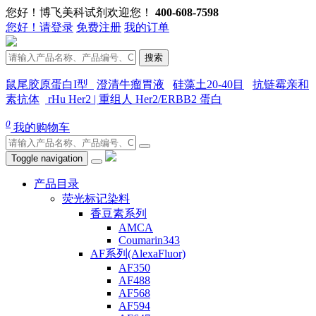
您好！博飞美科试剂欢迎您！
400-608-7598
您好！请登录
免费注册
我的订单
搜索
鼠尾胶原蛋白I型
澄清牛瘤胃液
硅藻土20-40目
抗链霉亲和
素抗体
rHu Her2 | 重组人 Her2/ERBB2 蛋白
0
我的购物车
Toggle navigation
产品目录
荧光标记染料
香豆素系列
AMCA
Coumarin343
AF系列(AlexaFluor)
AF350
AF488
AF568
AF594