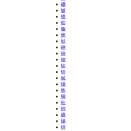
硼
铍
镨
铅
铷
铯
钐
砷
铈
锶
钛
钽
铽
锑
铁
铜
钍
钨
硒
锡
锌