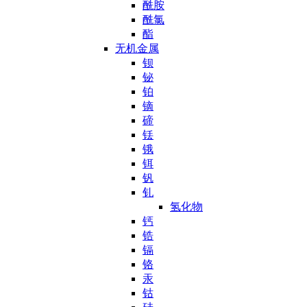
酰胺
酰氯
酯
无机金属
钡
铋
铂
镝
碲
铥
锇
铒
钒
钆
氢化物
钙
锆
镉
铬
汞
钴