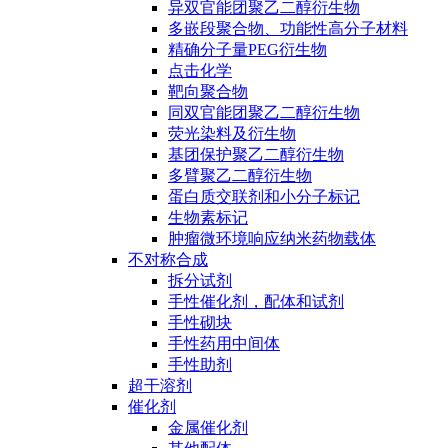
异双官能团聚乙二醇衍生物
多嵌段聚合物、功能性高分子材料
精确分子量PEG衍生物
点击化学
靶向聚合物
同双官能团聚乙二醇衍生物
荧光染料及衍生物
基团保护聚乙二醇衍生物
多臂聚乙二醇衍生物
蛋白质交联剂和小分子标记
生物素标记
肿瘤微环境响应纳米药物载体
不对称合成
拆分试剂
手性催化剂，配体和试剂
手性砌块
手性药用中间体
手性助剂
超干溶剂
催化剂
金属催化剂