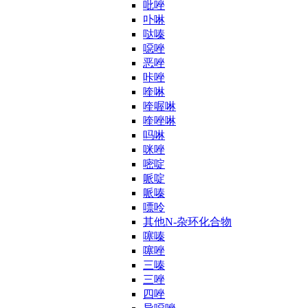
吡唑
卟啉
哒嗪
噁唑
恶唑
咔唑
喹啉
喹喔啉
喹唑啉
吗啉
咪唑
嘧啶
哌啶
哌嗪
嘌呤
其他N-杂环化合物
噻嗪
噻唑
三嗪
三唑
四唑