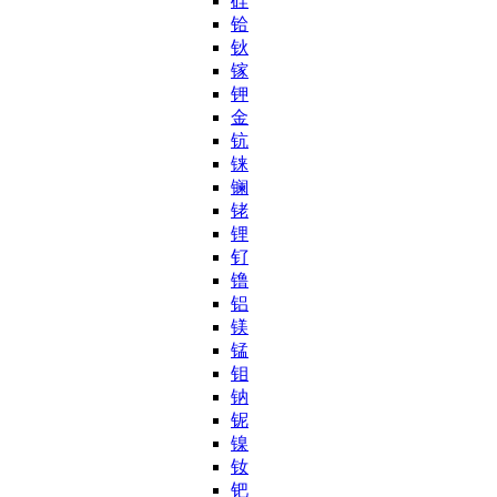
硅
铪
钬
镓
钾
金
钪
铼
镧
铑
锂
钌
镥
铝
镁
锰
钼
钠
铌
镍
钕
钯