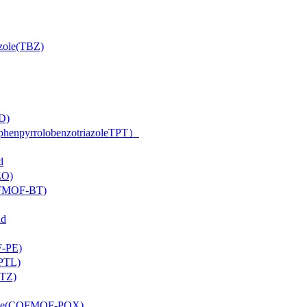
ole(TBZ)
D)
rrolobenzotriazoleTPT）
d
O)
FMOF-BT)
d
-PE)
PTL)
TZ)
ne(COFMOF-PQX)