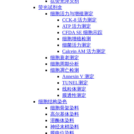
抗荧光淬灭剂
荧光试剂盒
细胞活力与增殖测定
CCK-8 活力测定
ATP 活力测定
CFDA SE 细胞示踪
细胞增殖检测
细菌活力测定
Calcein AM 活力测定
细胞衰老测定
细胞周期分析
细胞凋亡检测
Annexin V 测定
TUNEL测定
线粒体测定
膜透性测定
细胞结构染色
细胞骨架染料
高尔基体染料
溶酶体染料
神经末梢染料
膜电位染料