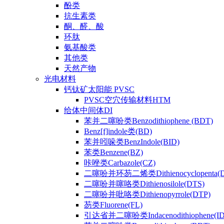
酚类
抗生素类
酮、醛、酸
环肽
氨基酸类
其他类
天然产物
光电材料
钙钛矿太阳能 PVSC
PVSC空穴传输材料HTM
给体中间体DI
苯并二噻吩类Benzodithiophene (BDT)
Benz[f]indole类(BD)
苯并吲哚类BenzIndole(BID)
苯类Benzene(BZ)
咔唑类Carbazole(CZ)
二噻吩并环芴二烯类Dithienocyclopenta(
二噻吩并噻咯类Dithienosilole(DTS)
二噻吩并吡咯类Dithienopyrrole(DTP)
芴类Fluorene(FL)
引达省并二噻吩类Indacenodithiophene(ID