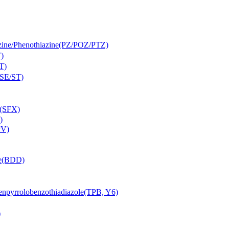
Phenothiazine(PZ/POZ/PTZ)
)
T)
SE/ST)
(SFX)
)
PV)
e(BDD)
lobenzothiadiazole(TPB, Y6)
)