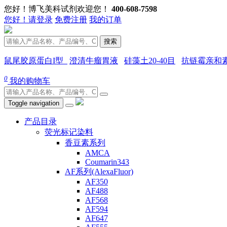
您好！博飞美科试剂欢迎您！
400-608-7598
您好！请登录
免费注册
我的订单
搜索
鼠尾胶原蛋白I型
澄清牛瘤胃液
硅藻土20-40目
抗链霉亲和
0
我的购物车
Toggle navigation
产品目录
荧光标记染料
香豆素系列
AMCA
Coumarin343
AF系列(AlexaFluor)
AF350
AF488
AF568
AF594
AF647