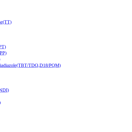
e(TT)
PT)
PP)
)
iazole(TBT/TDQ,D18/PQM)
NDI)
)