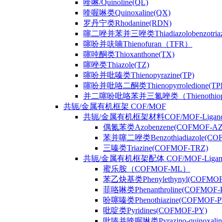
喹啉/Quinoline(QL)
喹喔啉类Quinoxaline(QX)
罗丹宁类Rhodanine(RDN)
噻二唑并苯并三唑类Thiadiazolobenzotriaz
噻吩并呋喃Thienofuran（TFR）
噻吨酮类Thioxanthone(TX)
噻唑类Thiazole(TZ)
噻吩并吡嗪类Thienopyrazine(TP)
噻吩并吡咯二酮类Thienopyrroledione(TP
并二噻吩吡咯苯并三氮唑类（Thienothiophenpy
共轭/金属有机框架 COF/MOF
共轭/金属有机框架材料COF/MOF-Ligan
偶氮苯类Azobenzene(COFMOF-AZ
苯并噻二唑类Benzothiadiazole(CO
三嗪类Triazine(COFMOF-TRZ)
共轭/金属有机框架配体 COF/MOF-Ligan
蜜乐胺（COFMOF-ML）
苯乙炔基类Phenylethynyl(COFMOF
菲咯啉类Phenanthroline(COFMOF-
吩噻嗪类Phenothiazine(COFMOF-P
吡啶类Pyridines(COFMOF-PY)
吡嗪并喹喔啉类Pyrazino-quinoxali