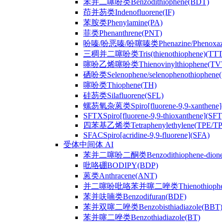
苯并二噻吩类Benzodithiophene(BDT)
茚并芴类Indenofluorene(IF)
苯胺类Phenylamine(PA)
菲类Phenanthrene(PNT)
吩嗪/吩恶嗪/吩噻嗪类Phenazine/Phenoxazine/
三稠并二噻吩类Tris(thienothiophene)(TTT
噻吩乙烯噻吩类Thienovinylthiophene(TV
硒吩类Selenophene/selenophenothiophene(
噻吩类Thiophene(TH)
硅芴类Silafluorene(SFL)
螺芴氧杂蒽类Spiro[fluorene-9,9-xanthene]
SFTXSpiro[fluorene-9,9-thioxanthene](SFT
四苯基乙烯类Tetraphenylethylene(TPE/T
SFACSpiro[acridine-9,9-fluorene](SFA)
受体中间体 AI
苯并二噻吩二酮类Benzodithiophene-dion
吡咯硼BODIPY(BDP)
蒽类Anthracene(ANT)
并二噻吩吡咯苯并噻二唑类Thienothiophenpyrro
苯并呋喃类Benzodifuran(BDF)
苯并双噻二唑类Benzobisthiadiazole(BBT
苯并噻二唑类Benzothiadiazole(BT)