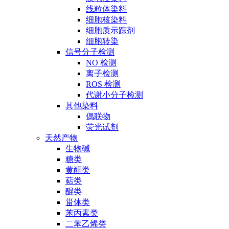
线粒体染料
细胞核染料
细胞质示踪剂
细胞转染
信号分子检测
NO 检测
离子检测
ROS 检测
代谢小分子检测
其他染料
偶联物
荧光试剂
天然产物
生物碱
糖类
黄酮类
萜类
醌类
甾体类
苯丙素类
二苯乙烯类