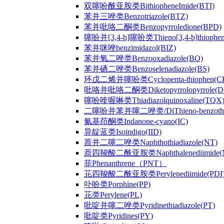
双噻吩酰亚胺类BithiopheneImide(BTI)
苯并三唑类Benzotriazole(BTZ)
苯并吡咯二酮类Benzopyrroledione(BPD)
噻吩并[3,4-b]噻吩类Thieno[3,4-b]thiophen
苯并咪唑benzimidazol(BIZ)
苯并氧二唑类Benzooxadiazole(BO)
苯并硒二唑类Benzoselenadiazole(BS)
环戊二烯并噻吩类Cyclopenta-thiophen(C
吡咯并吡咯二酮类Diketopyrrolopyrrole(D
噻吩喹喔啉类Thiadiazolquinoxaline(TQX
二噻吩并苯并噻二唑类/DiThieno-benzothiad
氰基茚酮类Indanone-cyano(IC)
异靛蓝类Isoindigo(IID)
萘并二噻二唑类Naphthothiadiazole(NT)
萘四羧酸二酰亚胺类Naphthalenediimide(
菲Phenanthrene（PNT）
苝四羧酸二酰亚胺类Perylenediimide(PDI
卟吩类Porphine(PP)
苝类Perylene(PL)
吡啶并噻二唑类Pyridinethiadiazole(PT)
吡啶类Pyridines(PY)