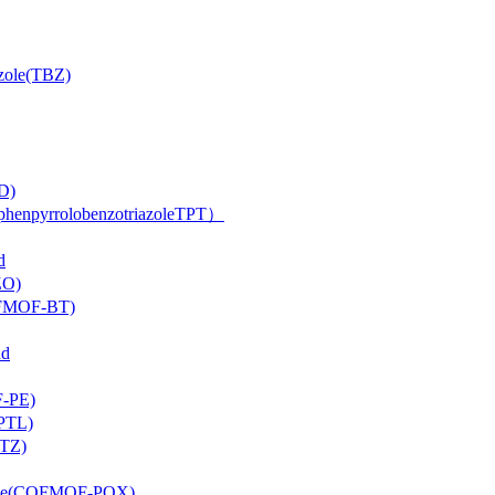
ole(TBZ)
D)
rrolobenzotriazoleTPT）
d
O)
FMOF-BT)
d
-PE)
PTL)
TZ)
ne(COFMOF-PQX)