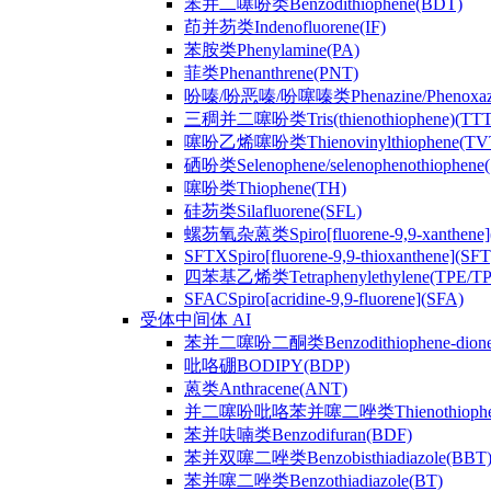
苯并二噻吩类Benzodithiophene(BDT)
茚并芴类Indenofluorene(IF)
苯胺类Phenylamine(PA)
菲类Phenanthrene(PNT)
吩嗪/吩恶嗪/吩噻嗪类Phenazine/Phenoxazine/
三稠并二噻吩类Tris(thienothiophene)(TTT
噻吩乙烯噻吩类Thienovinylthiophene(TV
硒吩类Selenophene/selenophenothiophene(
噻吩类Thiophene(TH)
硅芴类Silafluorene(SFL)
螺芴氧杂蒽类Spiro[fluorene-9,9-xanthene]
SFTXSpiro[fluorene-9,9-thioxanthene](SFT
四苯基乙烯类Tetraphenylethylene(TPE/T
SFACSpiro[acridine-9,9-fluorene](SFA)
受体中间体 AI
苯并二噻吩二酮类Benzodithiophene-dion
吡咯硼BODIPY(BDP)
蒽类Anthracene(ANT)
并二噻吩吡咯苯并噻二唑类Thienothiophenpyrro
苯并呋喃类Benzodifuran(BDF)
苯并双噻二唑类Benzobisthiadiazole(BBT
苯并噻二唑类Benzothiadiazole(BT)