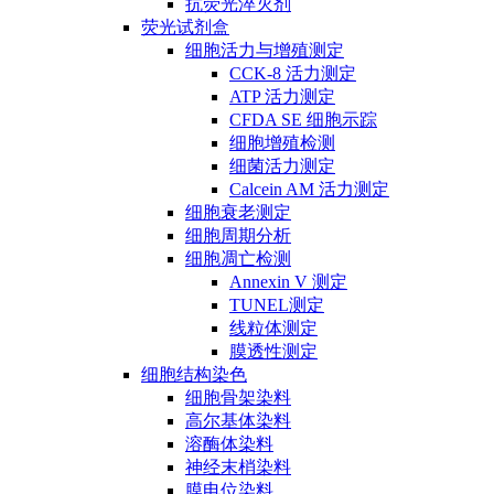
抗荧光淬灭剂
荧光试剂盒
细胞活力与增殖测定
CCK-8 活力测定
ATP 活力测定
CFDA SE 细胞示踪
细胞增殖检测
细菌活力测定
Calcein AM 活力测定
细胞衰老测定
细胞周期分析
细胞凋亡检测
Annexin V 测定
TUNEL测定
线粒体测定
膜透性测定
细胞结构染色
细胞骨架染料
高尔基体染料
溶酶体染料
神经末梢染料
膜电位染料