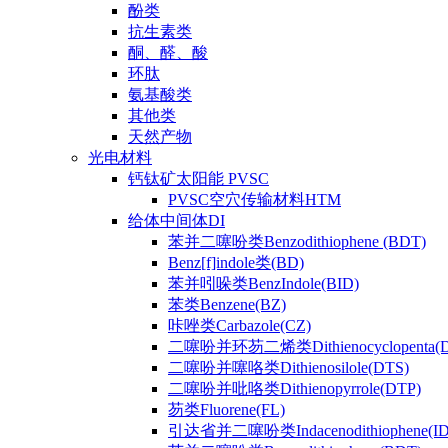
酚类
抗生素类
酮、醛、酸
环肽
氨基酸类
其他类
天然产物
光电材料
钙钛矿太阳能 PVSC
PVSC空穴传输材料HTM
给体中间体DI
苯并二噻吩类Benzodithiophene (BDT)
Benz[f]indole类(BD)
苯并吲哚类BenzIndole(BID)
苯类Benzene(BZ)
咔唑类Carbazole(CZ)
二噻吩并环芴二烯类Dithienocyclopenta(
二噻吩并噻咯类Dithienosilole(DTS)
二噻吩并吡咯类Dithienopyrrole(DTP)
芴类Fluorene(FL)
引达省并二噻吩类Indacenodithiophene(ID