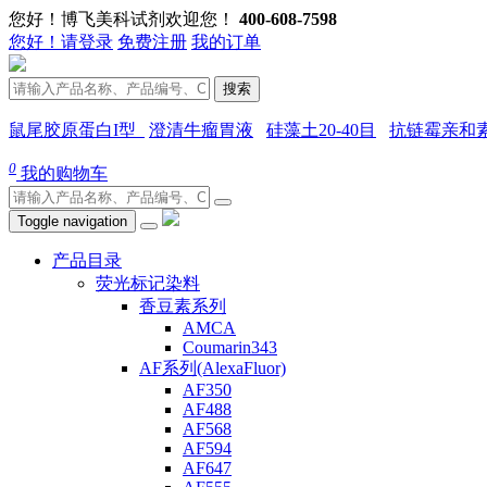
您好！博飞美科试剂欢迎您！
400-608-7598
您好！请登录
免费注册
我的订单
搜索
鼠尾胶原蛋白I型
澄清牛瘤胃液
硅藻土20-40目
抗链霉亲和
0
我的购物车
Toggle navigation
产品目录
荧光标记染料
香豆素系列
AMCA
Coumarin343
AF系列(AlexaFluor)
AF350
AF488
AF568
AF594
AF647