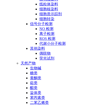
线粒体染料
细胞核染料
细胞质示踪剂
细胞转染
信号分子检测
NO 检测
离子检测
ROS 检测
代谢小分子检测
其他染料
偶联物
荧光试剂
天然产物
生物碱
糖类
黄酮类
萜类
醌类
甾体类
苯丙素类
二苯乙烯类