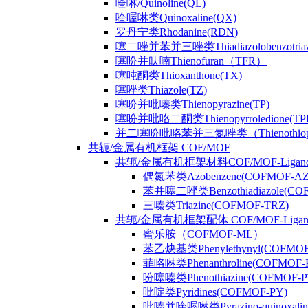
喹啉/Quinoline(QL)
喹喔啉类Quinoxaline(QX)
罗丹宁类Rhodanine(RDN)
噻二唑并苯并三唑类Thiadiazolobenzotriaz
噻吩并呋喃Thienofuran（TFR）
噻吨酮类Thioxanthone(TX)
噻唑类Thiazole(TZ)
噻吩并吡嗪类Thienopyrazine(TP)
噻吩并吡咯二酮类Thienopyrroledione(TP
并二噻吩吡咯苯并三氮唑类（Thienothiophenpy
共轭/金属有机框架 COF/MOF
共轭/金属有机框架材料COF/MOF-Ligan
偶氮苯类Azobenzene(COFMOF-AZ
苯并噻二唑类Benzothiadiazole(CO
三嗪类Triazine(COFMOF-TRZ)
共轭/金属有机框架配体 COF/MOF-Ligan
蜜乐胺（COFMOF-ML）
苯乙炔基类Phenylethynyl(COFMOF
菲咯啉类Phenanthroline(COFMOF-
吩噻嗪类Phenothiazine(COFMOF-P
吡啶类Pyridines(COFMOF-PY)
吡嗪并喹喔啉类Pyrazino-quinoxali