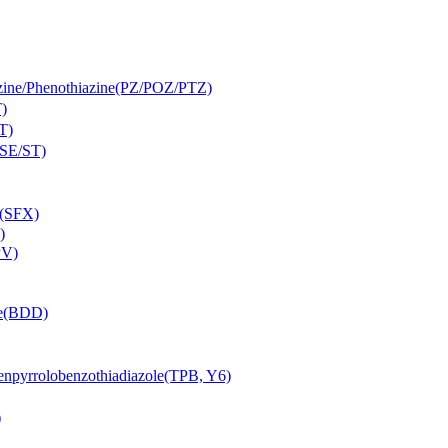
Phenothiazine(PZ/POZ/PTZ)
)
T)
SE/ST)
(SFX)
)
PV)
e(BDD)
lobenzothiadiazole(TPB, Y6)
)