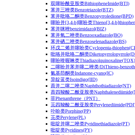
双噻吩酰亚胺类BithiopheneImide(BTI)
苯并三唑类Benzotriazole(BTZ)
苯并吡咯二酮类Benzopyrroledione(BPD)
噻吩并[3,4-b]噻吩类Thieno[3,4-b]thiophen
苯并咪唑benzimidazol(BIZ)
苯并氧二唑类Benzooxadiazole(BO)
苯并硒二唑类Benzoselenadiazole(BS)
环戊二烯并噻吩类Cyclopenta-thiophen(C
吡咯并吡咯二酮类Diketopyrrolopyrrole(D
噻吩喹喔啉类Thiadiazolquinoxaline(TQX
二噻吩并苯并噻二唑类/DiThieno-benzothiad
氰基茚酮类Indanone-cyano(IC)
异靛蓝类Isoindigo(IID)
萘并二噻二唑类Naphthothiadiazole(NT)
萘四羧酸二酰亚胺类Naphthalenediimide(
菲Phenanthrene（PNT）
苝四羧酸二酰亚胺类Perylenediimide(PDI
卟吩类Porphine(PP)
苝类Perylene(PL)
吡啶并噻二唑类Pyridinethiadiazole(PT)
吡啶类Pyridines(PY)