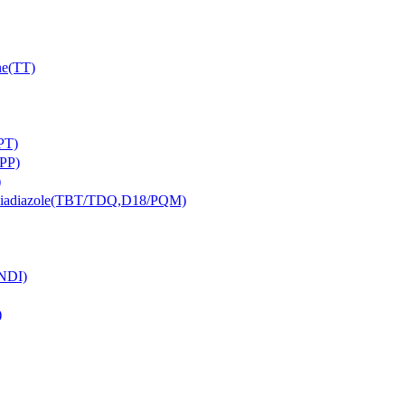
e(TT)
PT)
PP)
)
iazole(TBT/TDQ,D18/PQM)
NDI)
)