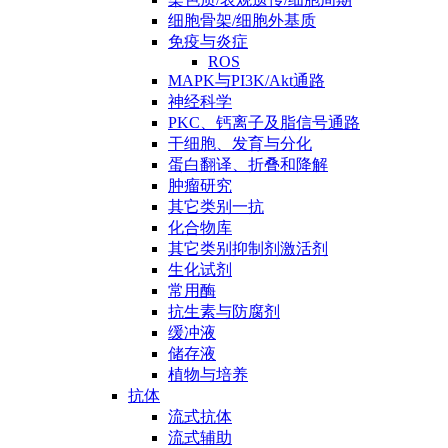
细胞骨架/细胞外基质
免疫与炎症
ROS
MAPK与PI3K/Akt通路
神经科学
PKC、钙离子及脂信号通路
干细胞、发育与分化
蛋白翻译、折叠和降解
肿瘤研究
其它类别一抗
化合物库
其它类别抑制剂激活剂
生化试剂
常用酶
抗生素与防腐剂
缓冲液
储存液
植物与培养
抗体
流式抗体
流式辅助