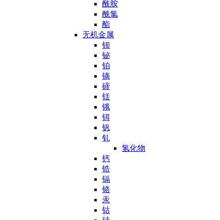
酰胺
酰氯
酯
无机金属
钡
铋
铂
镝
碲
铥
锇
铒
钒
钆
氢化物
钙
锆
镉
铬
汞
钴