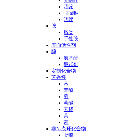
异噁唑
吲哚
吲哚啉
吲唑
胺
胺类
手性胺
表面活性剂
醇
氨基醇
醇试剂
定制化合物
芳香烃
苯
苯酚
蒽
蒽醌
芳烃
萘
芴
非N-杂环化合物
吡喃