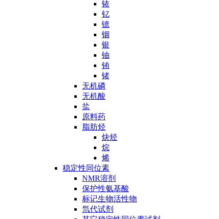
铱
钇
镱
铟
银
铀
铕
锗
无机磷
无机酸
盐
原料药
脂肪烃
炔烃
烷
烯
稳定性同位素
NMR溶剂
保护性氨基酸
标记生物活性物
氘代试剂