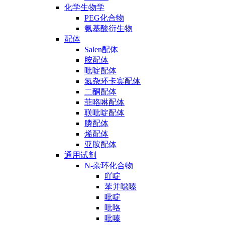
化学生物学
PEG化合物
氨基酸衍生物
配体
Salen配体
胺配体
吡啶配体
氮杂环卡宾配体
二酮配体
菲咯啉配体
联吡啶配体
膦配体
烯配体
亚胺配体
通用试剂
N-杂环化合物
吖啶
苯并噁嗪
吡啶
吡咯
吡嗪