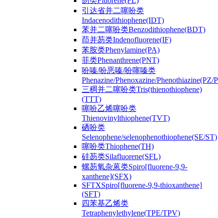
芴类Fluorene(FL)
引达省并二噻吩类
Indacenodithiophene(IDT)
苯并二噻吩类Benzodithiophene(BDT)
茚并芴类Indenofluorene(IF)
苯胺类Phenylamine(PA)
菲类Phenanthrene(PNT)
吩嗪/吩恶嗪/吩噻嗪类
Phenazine/Phenoxazine/Phenothiazine(PZ
三稠并二噻吩类Tris(thienothiophene)
(TTT)
噻吩乙烯噻吩类
Thienovinylthiophene(TVT)
硒吩类
Selenophene/selenophenothiophene(SE/ST)
噻吩类Thiophene(TH)
硅芴类Silafluorene(SFL)
螺芴氧杂蒽类Spiro[fluorene-9,9-
xanthene](SFX)
SFTXSpiro[fluorene-9,9-thioxanthene]
(SFT)
四苯基乙烯类
Tetraphenylethylene(TPE/TPV)