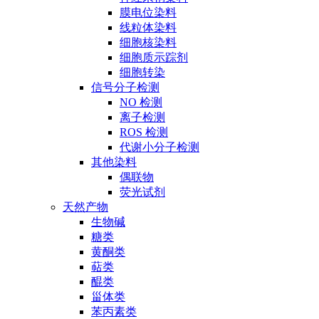
膜电位染料
线粒体染料
细胞核染料
细胞质示踪剂
细胞转染
信号分子检测
NO 检测
离子检测
ROS 检测
代谢小分子检测
其他染料
偶联物
荧光试剂
天然产物
生物碱
糖类
黄酮类
萜类
醌类
甾体类
苯丙素类