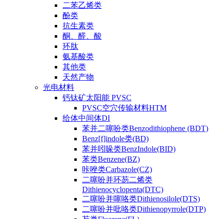
二苯乙烯类
酚类
抗生素类
酮、醛、酸
环肽
氨基酸类
其他类
天然产物
光电材料
钙钛矿太阳能 PVSC
PVSC空穴传输材料HTM
给体中间体DI
苯并二噻吩类Benzodithiophene (BDT)
Benz[f]indole类(BD)
苯并吲哚类BenzIndole(BID)
苯类Benzene(BZ)
咔唑类Carbazole(CZ)
二噻吩并环芴二烯类
Dithienocyclopenta(DTC)
二噻吩并噻咯类Dithienosilole(DTS)
二噻吩并吡咯类Dithienopyrrole(DTP)