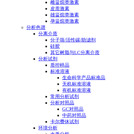
雌甾烷类激素
皮质激素
雄甾烷类激素
孕甾烷类激素
分析色谱
分离介质
分子筛/活性碳/助滤剂
硅胶
其它树脂与LC分离介质
分析试剂
质控样品
标准溶液
生命科学产品标准品
无机标准溶液
有机标准溶液
常用分析试剂
分析对照品
GC对照品
中药对照品
卡尔费休试剂
环境分析