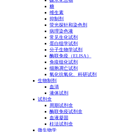
碳水化合物
糖
维生素
抑制剂
荧光探针和染色剂
病理染色液
常见生化试剂
蛋白组学试剂
分子生物学试剂
酶联免疫（ELISA）
免疫组化试剂
细胞凋亡试剂
氧化抗氧化、科研试剂
生物制剂
血清
液体试剂
试剂盒
周期试剂盒
酶联免疫试剂盒
血液凝固
柱法试剂盒
微生物学