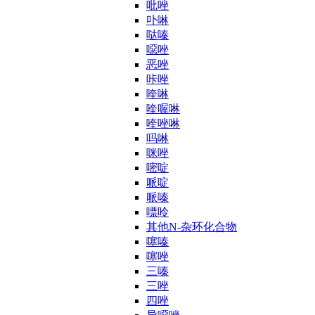
吡唑
卟啉
哒嗪
噁唑
恶唑
咔唑
喹啉
喹喔啉
喹唑啉
吗啉
咪唑
嘧啶
哌啶
哌嗪
嘌呤
其他N-杂环化合物
噻嗪
噻唑
三嗪
三唑
四唑