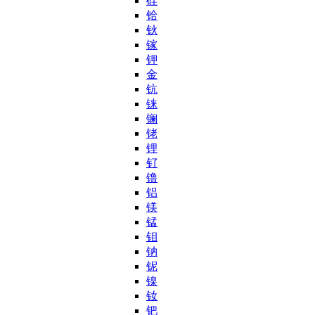
硅
铪
钬
镓
钾
金
钪
铼
镧
铑
锂
钌
镥
铝
镁
锰
钼
钠
铌
镍
钕
钯