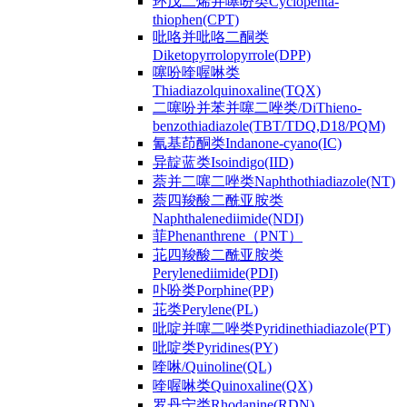
环戊二烯并噻吩类Cyclopenta-
thiophen(CPT)
吡咯并吡咯二酮类
Diketopyrrolopyrrole(DPP)
噻吩喹喔啉类
Thiadiazolquinoxaline(TQX)
二噻吩并苯并噻二唑类/DiThieno-
benzothiadiazole(TBT/TDQ,D18/PQM)
氰基茚酮类Indanone-cyano(IC)
异靛蓝类Isoindigo(IID)
萘并二噻二唑类Naphthothiadiazole(NT)
萘四羧酸二酰亚胺类
Naphthalenediimide(NDI)
菲Phenanthrene（PNT）
苝四羧酸二酰亚胺类
Perylenediimide(PDI)
卟吩类Porphine(PP)
苝类Perylene(PL)
吡啶并噻二唑类Pyridinethiadiazole(PT)
吡啶类Pyridines(PY)
喹啉/Quinoline(QL)
喹喔啉类Quinoxaline(QX)
罗丹宁类Rhodanine(RDN)