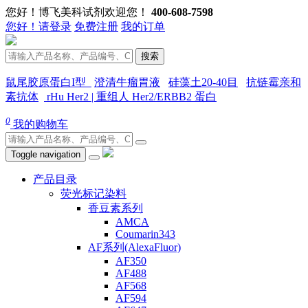
您好！博飞美科试剂欢迎您！
400-608-7598
您好！请登录
免费注册
我的订单
搜索
鼠尾胶原蛋白I型
澄清牛瘤胃液
硅藻土20-40目
抗链霉亲和
素抗体
rHu Her2 | 重组人 Her2/ERBB2 蛋白
0
我的购物车
Toggle navigation
产品目录
荧光标记染料
香豆素系列
AMCA
Coumarin343
AF系列(AlexaFluor)
AF350
AF488
AF568
AF594