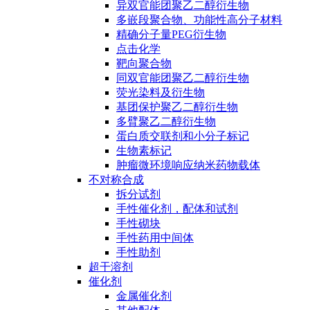
异双官能团聚乙二醇衍生物
多嵌段聚合物、功能性高分子材料
精确分子量PEG衍生物
点击化学
靶向聚合物
同双官能团聚乙二醇衍生物
荧光染料及衍生物
基团保护聚乙二醇衍生物
多臂聚乙二醇衍生物
蛋白质交联剂和小分子标记
生物素标记
肿瘤微环境响应纳米药物载体
不对称合成
拆分试剂
手性催化剂，配体和试剂
手性砌块
手性药用中间体
手性助剂
超干溶剂
催化剂
金属催化剂