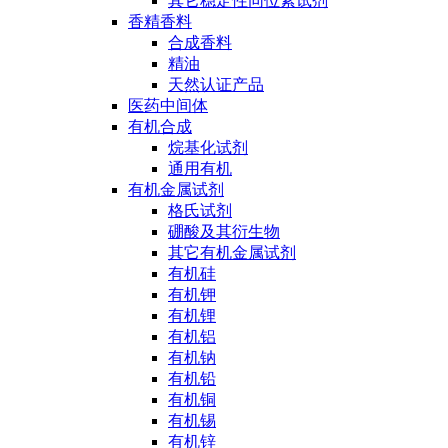
其它稳定性同位素试剂
香精香料
合成香料
精油
天然认证产品
医药中间体
有机合成
烷基化试剂
通用有机
有机金属试剂
格氏试剂
硼酸及其衍生物
其它有机金属试剂
有机硅
有机钾
有机锂
有机铝
有机钠
有机铅
有机铜
有机锡
有机锌