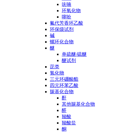
呋喃
环氧化物
噻吩
氟代芳香环乙酸
环保级试剂
碱
螺环化合物
醚
单硫醚/硫醚
醚试剂
芘类
氢化物
三元环硼酸酯
四元环苯乙酸
羰基化合物
酐
其他羰基化合物
醛
羧酸
羧酸盐
酮