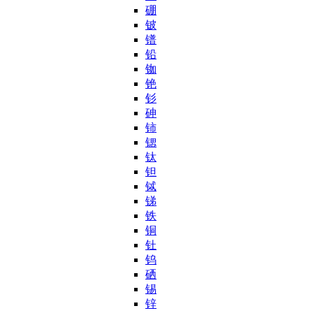
硼
铍
镨
铅
铷
铯
钐
砷
铈
锶
钛
钽
铽
锑
铁
铜
钍
钨
硒
锡
锌