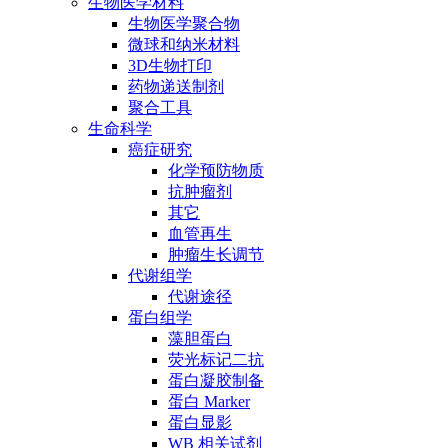
生物医学材料
生物医学聚合物
微球和纳米材料
3D生物打印
药物递送制剂
聚合工具
生命科学
癌症研究
化学预防物质
抗肿瘤剂
其它
血管再生
肿瘤生长调节
代谢组学
代谢途径
蛋白组学
藻胆蛋白
荧光标记二抗
蛋白凝胶制备
蛋白 Marker
蛋白显影
WB 相关试剂