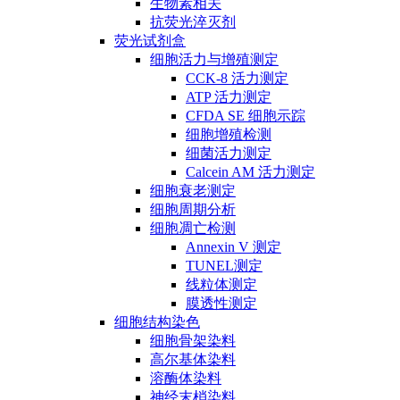
生物素相关
抗荧光淬灭剂
荧光试剂盒
细胞活力与增殖测定
CCK-8 活力测定
ATP 活力测定
CFDA SE 细胞示踪
细胞增殖检测
细菌活力测定
Calcein AM 活力测定
细胞衰老测定
细胞周期分析
细胞凋亡检测
Annexin V 测定
TUNEL测定
线粒体测定
膜透性测定
细胞结构染色
细胞骨架染料
高尔基体染料
溶酶体染料
神经末梢染料