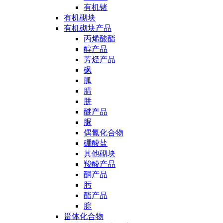
有机锗
有机砌块
有机砌块产品
丙烯酸酯
醇产品
芳烃产品
砜
胍
腈
肼
醚产品
脲
偶氮化合物
硼酸盐
其他砌块
羧酸产品
酮产品
肟
酯产品
腙
甾体化合物