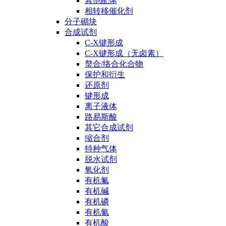
其他配体
相转移催化剂
分子砌块
合成试剂
C-X键形成
C-X键形成（无卤素）
螯合/络合化合物
保护和衍生
还原剂
键形成
离子液体
路易斯酸
其它合成试剂
缩合剂
特种气体
脱水试剂
氧化剂
有机氟
有机碱
有机磷
有机氰
有机酸