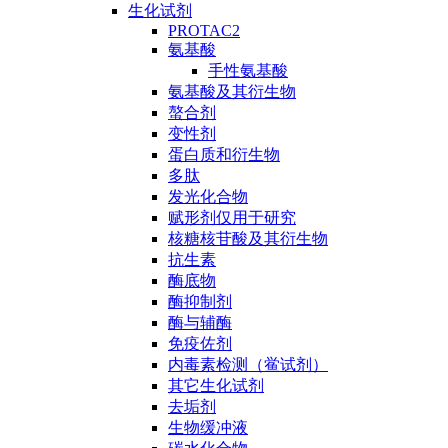
生化试剂
PROTAC2
氨基酸
手性氨基酸
氨基酸及其衍生物
螯合剂
变性剂
蛋白质和衍生物
多肽
发光化合物
赋形剂仅用于研究
核糖核苷酸及其衍生物
抗生素
酶底物
酶抑制剂
酶与辅酶
免疫佐剂
内毒素检测（鲎试剂）
其它生化试剂
去垢剂
生物缓冲液