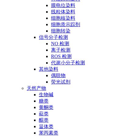
膜电位染料
线粒体染料
细胞核染料
细胞质示踪剂
细胞转染
信号分子检测
NO 检测
离子检测
ROS 检测
代谢小分子检测
其他染料
偶联物
荧光试剂
天然产物
生物碱
糖类
黄酮类
萜类
醌类
甾体类
苯丙素类