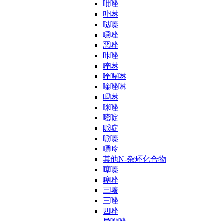
吡唑
卟啉
哒嗪
噁唑
恶唑
咔唑
喹啉
喹喔啉
喹唑啉
吗啉
咪唑
嘧啶
哌啶
哌嗪
嘌呤
其他N-杂环化合物
噻嗪
噻唑
三嗪
三唑
四唑