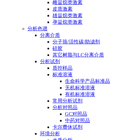
雌甾烷类激素
皮质激素
雄甾烷类激素
孕甾烷类激素
分析色谱
分离介质
分子筛/活性碳/助滤剂
硅胶
其它树脂与LC分离介质
分析试剂
质控样品
标准溶液
生命科学产品标准品
无机标准溶液
有机标准溶液
常用分析试剂
分析对照品
GC对照品
中药对照品
卡尔费休试剂
环境分析