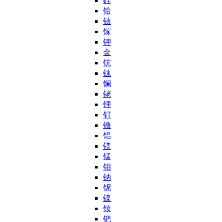
硅
铪
钬
镓
钾
金
钪
铼
镧
铑
锂
钌
镥
铝
镁
锰
钼
钠
铌
镍
钕
钯