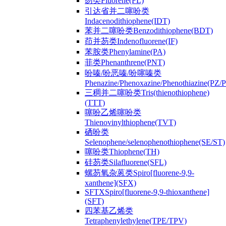
芴类Fluorene(FL)
引达省并二噻吩类
Indacenodithiophene(IDT)
苯并二噻吩类Benzodithiophene(BDT)
茚并芴类Indenofluorene(IF)
苯胺类Phenylamine(PA)
菲类Phenanthrene(PNT)
吩嗪/吩恶嗪/吩噻嗪类
Phenazine/Phenoxazine/Phenothiazine(PZ
三稠并二噻吩类Tris(thienothiophene)
(TTT)
噻吩乙烯噻吩类
Thienovinylthiophene(TVT)
硒吩类
Selenophene/selenophenothiophene(SE/ST)
噻吩类Thiophene(TH)
硅芴类Silafluorene(SFL)
螺芴氧杂蒽类Spiro[fluorene-9,9-
xanthene](SFX)
SFTXSpiro[fluorene-9,9-thioxanthene]
(SFT)
四苯基乙烯类
Tetraphenylethylene(TPE/TPV)