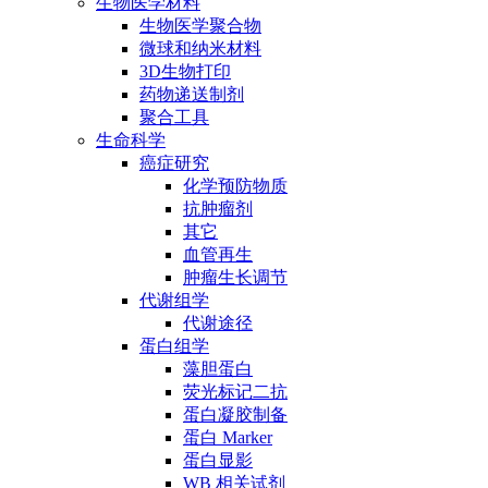
生物医学材料
生物医学聚合物
微球和纳米材料
3D生物打印
药物递送制剂
聚合工具
生命科学
癌症研究
化学预防物质
抗肿瘤剂
其它
血管再生
肿瘤生长调节
代谢组学
代谢途径
蛋白组学
藻胆蛋白
荧光标记二抗
蛋白凝胶制备
蛋白 Marker
蛋白显影
WB 相关试剂