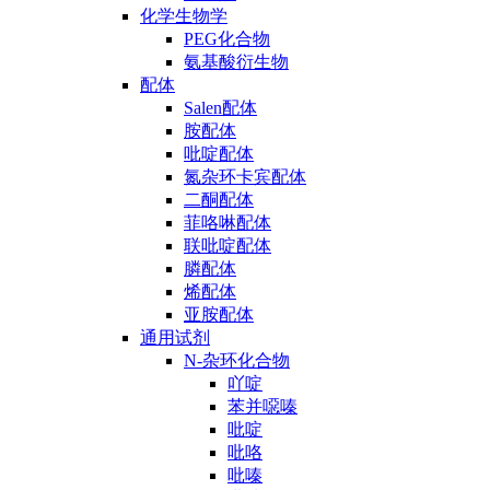
化学生物学
PEG化合物
氨基酸衍生物
配体
Salen配体
胺配体
吡啶配体
氮杂环卡宾配体
二酮配体
菲咯啉配体
联吡啶配体
膦配体
烯配体
亚胺配体
通用试剂
N-杂环化合物
吖啶
苯并噁嗪
吡啶
吡咯
吡嗪