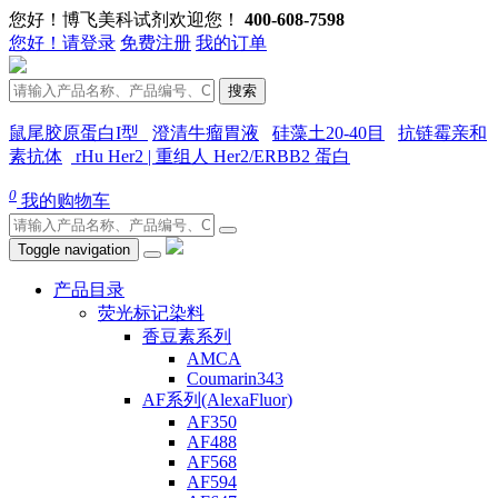
您好！博飞美科试剂欢迎您！
400-608-7598
您好！请登录
免费注册
我的订单
搜索
鼠尾胶原蛋白I型
澄清牛瘤胃液
硅藻土20-40目
抗链霉亲和
素抗体
rHu Her2 | 重组人 Her2/ERBB2 蛋白
0
我的购物车
Toggle navigation
产品目录
荧光标记染料
香豆素系列
AMCA
Coumarin343
AF系列(AlexaFluor)
AF350
AF488
AF568
AF594