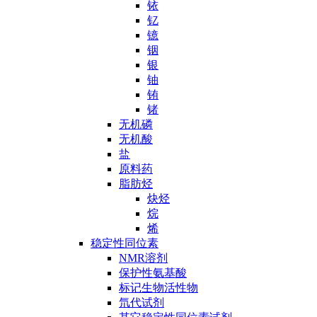
铱
钇
镱
铟
银
铀
铕
锗
无机磷
无机酸
盐
原料药
脂肪烃
炔烃
烷
烯
稳定性同位素
NMR溶剂
保护性氨基酸
标记生物活性物
氘代试剂