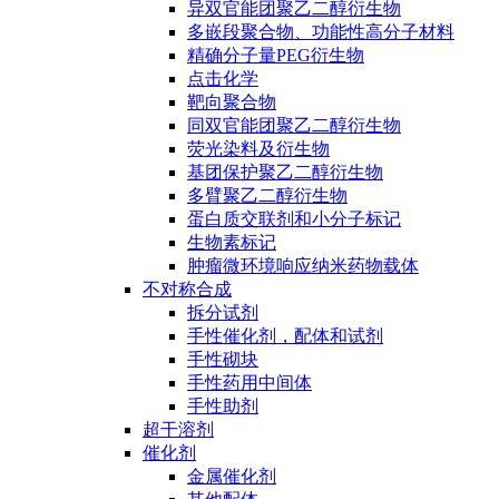
异双官能团聚乙二醇衍生物
多嵌段聚合物、功能性高分子材料
精确分子量PEG衍生物
点击化学
靶向聚合物
同双官能团聚乙二醇衍生物
荧光染料及衍生物
基团保护聚乙二醇衍生物
多臂聚乙二醇衍生物
蛋白质交联剂和小分子标记
生物素标记
肿瘤微环境响应纳米药物载体
不对称合成
拆分试剂
手性催化剂，配体和试剂
手性砌块
手性药用中间体
手性助剂
超干溶剂
催化剂
金属催化剂