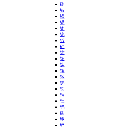
硼
铍
镨
铅
铷
铯
钐
砷
铈
锶
钛
钽
铽
锑
铁
铜
钍
钨
硒
锡
锌