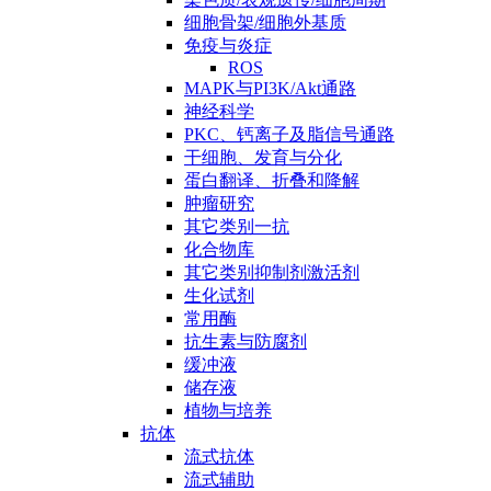
细胞骨架/细胞外基质
免疫与炎症
ROS
MAPK与PI3K/Akt通路
神经科学
PKC、钙离子及脂信号通路
干细胞、发育与分化
蛋白翻译、折叠和降解
肿瘤研究
其它类别一抗
化合物库
其它类别抑制剂激活剂
生化试剂
常用酶
抗生素与防腐剂
缓冲液
储存液
植物与培养
抗体
流式抗体
流式辅助