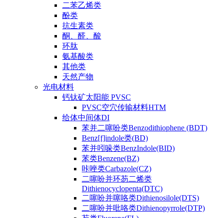
二苯乙烯类
酚类
抗生素类
酮、醛、酸
环肽
氨基酸类
其他类
天然产物
光电材料
钙钛矿太阳能 PVSC
PVSC空穴传输材料HTM
给体中间体DI
苯并二噻吩类Benzodithiophene (BDT)
Benz[f]indole类(BD)
苯并吲哚类BenzIndole(BID)
苯类Benzene(BZ)
咔唑类Carbazole(CZ)
二噻吩并环芴二烯类
Dithienocyclopenta(DTC)
二噻吩并噻咯类Dithienosilole(DTS)
二噻吩并吡咯类Dithienopyrrole(DTP)