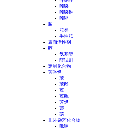
异噁唑
吲哚
吲哚啉
吲唑
胺
胺类
手性胺
表面活性剂
醇
氨基醇
醇试剂
定制化合物
芳香烃
苯
苯酚
蒽
蒽醌
芳烃
萘
芴
非N-杂环化合物
吡喃