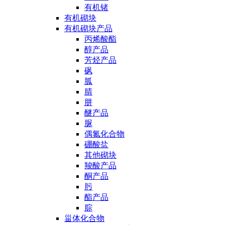
有机锗
有机砌块
有机砌块产品
丙烯酸酯
醇产品
芳烃产品
砜
胍
腈
肼
醚产品
脲
偶氮化合物
硼酸盐
其他砌块
羧酸产品
酮产品
肟
酯产品
腙
甾体化合物