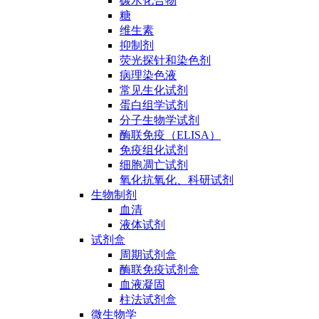
碳水化合物
糖
维生素
抑制剂
荧光探针和染色剂
病理染色液
常见生化试剂
蛋白组学试剂
分子生物学试剂
酶联免疫（ELISA）
免疫组化试剂
细胞凋亡试剂
氧化抗氧化、科研试剂
生物制剂
血清
液体试剂
试剂盒
周期试剂盒
酶联免疫试剂盒
血液凝固
柱法试剂盒
微生物学