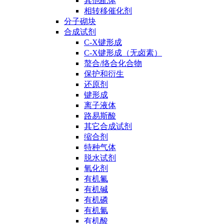
其他配体
相转移催化剂
分子砌块
合成试剂
C-X键形成
C-X键形成（无卤素）
螯合/络合化合物
保护和衍生
还原剂
键形成
离子液体
路易斯酸
其它合成试剂
缩合剂
特种气体
脱水试剂
氧化剂
有机氟
有机碱
有机磷
有机氰
有机酸