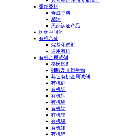
其它稳定性同位素试剂
香精香料
合成香料
精油
天然认证产品
医药中间体
有机合成
烷基化试剂
通用有机
有机金属试剂
格氏试剂
硼酸及其衍生物
其它有机金属试剂
有机硅
有机钾
有机锂
有机铝
有机钠
有机铅
有机铜
有机锡
有机锌