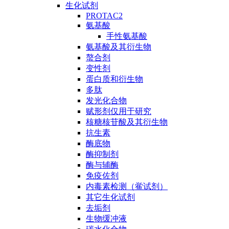
生化试剂
PROTAC2
氨基酸
手性氨基酸
氨基酸及其衍生物
螯合剂
变性剂
蛋白质和衍生物
多肽
发光化合物
赋形剂仅用于研究
核糖核苷酸及其衍生物
抗生素
酶底物
酶抑制剂
酶与辅酶
免疫佐剂
内毒素检测（鲎试剂）
其它生化试剂
去垢剂
生物缓冲液