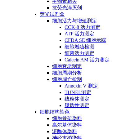
生物素相关
抗荧光淬灭剂
荧光试剂盒
细胞活力与增殖测定
CCK-8 活力测定
ATP 活力测定
CFDA SE 细胞示踪
细胞增殖检测
细菌活力测定
Calcein AM 活力测定
细胞衰老测定
细胞周期分析
细胞凋亡检测
Annexin V 测定
TUNEL测定
线粒体测定
膜透性测定
细胞结构染色
细胞骨架染料
高尔基体染料
溶酶体染料
神经末梢染料