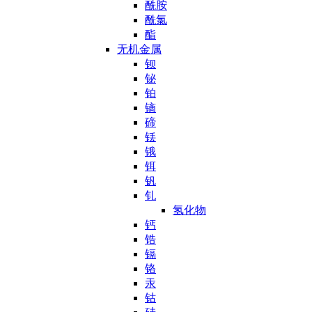
酰胺
酰氯
酯
无机金属
钡
铋
铂
镝
碲
铥
锇
铒
钒
钆
氢化物
钙
锆
镉
铬
汞
钴