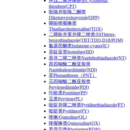
环戊二烯并噻吩类Cyclopenta-
thiophen(CPT)
吡咯并吡咯二酮类
Diketopyrrolopyrrole(DPP)
噻吩喹喔啉类
Thiadiazolquinoxaline(TQX)
二噻吩并苯并噻二唑类/DiThieno-
benzothiadiazole(TBT/TDQ,D18/PQM)
氰基茚酮类Indanone-cyano(IC)
异靛蓝类Isoindigo(IID)
萘并二噻二唑类Naphthothiadiazole(NT)
萘四羧酸二酰亚胺类
Naphthalenediimide(NDI)
菲Phenanthrene（PNT）
苝四羧酸二酰亚胺类
Perylenediimide(PDI)
卟吩类Porphine(PP)
苝类Perylene(PL)
吡啶并噻二唑类Pyridinethiadiazole(PT)
吡啶类Pyridines(PY)
喹啉/Quinoline(QL)
喹喔啉类Quinoxaline(QX)
罗丹宁类Rhodanine(RDN)