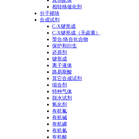
其他配体
相转移催化剂
分子砌块
合成试剂
C-X键形成
C-X键形成（无卤素）
螯合/络合化合物
保护和衍生
还原剂
键形成
离子液体
路易斯酸
其它合成试剂
缩合剂
特种气体
脱水试剂
氧化剂
有机氟
有机碱
有机磷
有机氰
有机酸