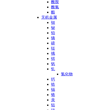
酰胺
酰氯
酯
无机金属
钡
铋
铂
镝
碲
铥
锇
铒
钒
钆
氢化物
钙
锆
镉
铬
汞
钴