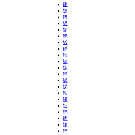
硼
铍
镨
铅
铷
铯
钐
砷
铈
锶
钛
钽
铽
锑
铁
铜
钍
钨
硒
锡
锌