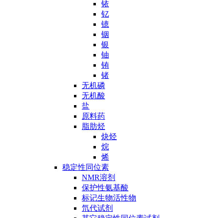
铱
钇
镱
铟
银
铀
铕
锗
无机磷
无机酸
盐
原料药
脂肪烃
炔烃
烷
烯
稳定性同位素
NMR溶剂
保护性氨基酸
标记生物活性物
氘代试剂