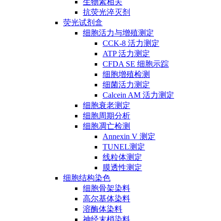
生物素相关
抗荧光淬灭剂
荧光试剂盒
细胞活力与增殖测定
CCK-8 活力测定
ATP 活力测定
CFDA SE 细胞示踪
细胞增殖检测
细菌活力测定
Calcein AM 活力测定
细胞衰老测定
细胞周期分析
细胞凋亡检测
Annexin V 测定
TUNEL测定
线粒体测定
膜透性测定
细胞结构染色
细胞骨架染料
高尔基体染料
溶酶体染料
神经末梢染料