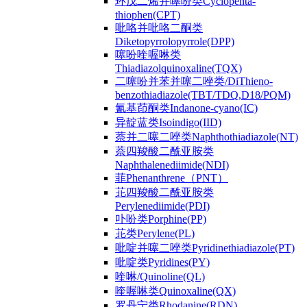
环戊二烯并噻吩类Cyclopenta-
thiophen(CPT)
吡咯并吡咯二酮类
Diketopyrrolopyrrole(DPP)
噻吩喹喔啉类
Thiadiazolquinoxaline(TQX)
二噻吩并苯并噻二唑类/DiThieno-
benzothiadiazole(TBT/TDQ,D18/PQM)
氰基茚酮类Indanone-cyano(IC)
异靛蓝类Isoindigo(IID)
萘并二噻二唑类Naphthothiadiazole(NT)
萘四羧酸二酰亚胺类
Naphthalenediimide(NDI)
菲Phenanthrene（PNT）
苝四羧酸二酰亚胺类
Perylenediimide(PDI)
卟吩类Porphine(PP)
苝类Perylene(PL)
吡啶并噻二唑类Pyridinethiadiazole(PT)
吡啶类Pyridines(PY)
喹啉/Quinoline(QL)
喹喔啉类Quinoxaline(QX)
罗丹宁类Rhodanine(RDN)