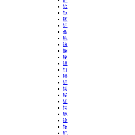
硅
铪
钬
镓
钾
金
钪
铼
镧
铑
锂
钌
镥
铝
镁
锰
钼
钠
铌
镍
钕
钯