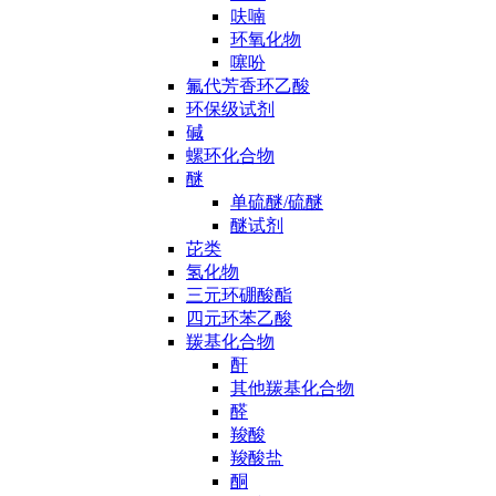
呋喃
环氧化物
噻吩
氟代芳香环乙酸
环保级试剂
碱
螺环化合物
醚
单硫醚/硫醚
醚试剂
芘类
氢化物
三元环硼酸酯
四元环苯乙酸
羰基化合物
酐
其他羰基化合物
醛
羧酸
羧酸盐
酮