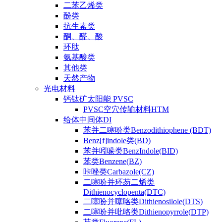
二苯乙烯类
酚类
抗生素类
酮、醛、酸
环肽
氨基酸类
其他类
天然产物
光电材料
钙钛矿太阳能 PVSC
PVSC空穴传输材料HTM
给体中间体DI
苯并二噻吩类Benzodithiophene (BDT)
Benz[f]indole类(BD)
苯并吲哚类BenzIndole(BID)
苯类Benzene(BZ)
咔唑类Carbazole(CZ)
二噻吩并环芴二烯类
Dithienocyclopenta(DTC)
二噻吩并噻咯类Dithienosilole(DTS)
二噻吩并吡咯类Dithienopyrrole(DTP)