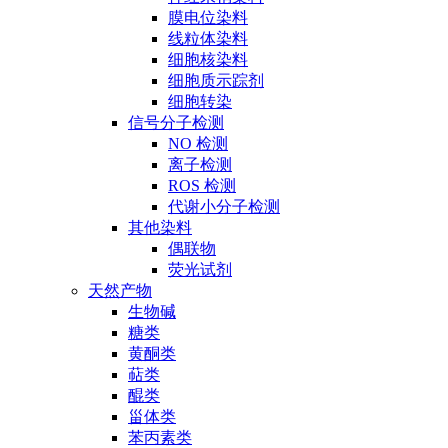
膜电位染料
线粒体染料
细胞核染料
细胞质示踪剂
细胞转染
信号分子检测
NO 检测
离子检测
ROS 检测
代谢小分子检测
其他染料
偶联物
荧光试剂
天然产物
生物碱
糖类
黄酮类
萜类
醌类
甾体类
苯丙素类