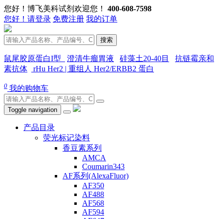
您好！博飞美科试剂欢迎您！
400-608-7598
您好！请登录
免费注册
我的订单
搜索
鼠尾胶原蛋白I型
澄清牛瘤胃液
硅藻土20-40目
抗链霉亲和
素抗体
rHu Her2 | 重组人 Her2/ERBB2 蛋白
0
我的购物车
Toggle navigation
产品目录
荧光标记染料
香豆素系列
AMCA
Coumarin343
AF系列(AlexaFluor)
AF350
AF488
AF568
AF594