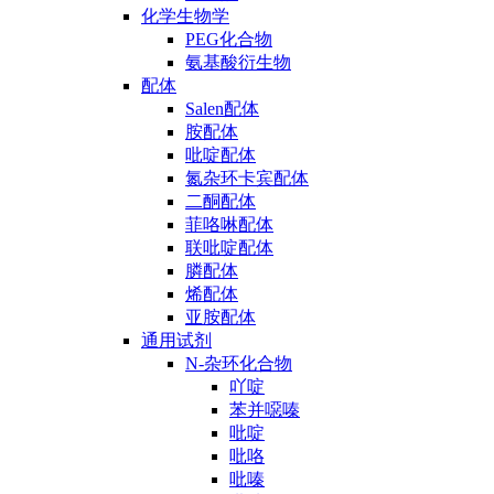
化学生物学
PEG化合物
氨基酸衍生物
配体
Salen配体
胺配体
吡啶配体
氮杂环卡宾配体
二酮配体
菲咯啉配体
联吡啶配体
膦配体
烯配体
亚胺配体
通用试剂
N-杂环化合物
吖啶
苯并噁嗪
吡啶
吡咯
吡嗪