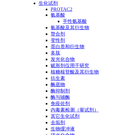
生化试剂
PROTAC2
氨基酸
手性氨基酸
氨基酸及其衍生物
螯合剂
变性剂
蛋白质和衍生物
多肽
发光化合物
赋形剂仅用于研究
核糖核苷酸及其衍生物
抗生素
酶底物
酶抑制剂
酶与辅酶
免疫佐剂
内毒素检测（鲎试剂）
其它生化试剂
去垢剂
生物缓冲液