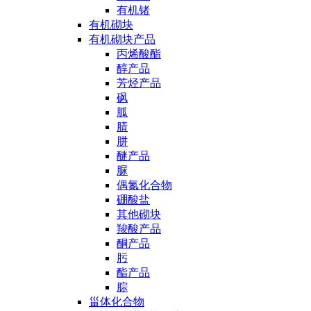
有机锗
有机砌块
有机砌块产品
丙烯酸酯
醇产品
芳烃产品
砜
胍
腈
肼
醚产品
脲
偶氮化合物
硼酸盐
其他砌块
羧酸产品
酮产品
肟
酯产品
腙
甾体化合物