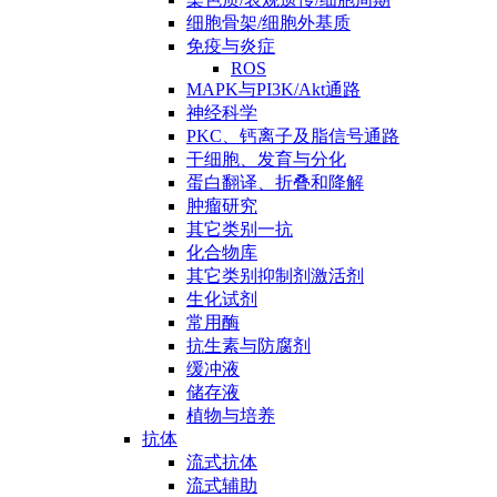
细胞骨架/细胞外基质
免疫与炎症
ROS
MAPK与PI3K/Akt通路
神经科学
PKC、钙离子及脂信号通路
干细胞、发育与分化
蛋白翻译、折叠和降解
肿瘤研究
其它类别一抗
化合物库
其它类别抑制剂激活剂
生化试剂
常用酶
抗生素与防腐剂
缓冲液
储存液
植物与培养
抗体
流式抗体
流式辅助