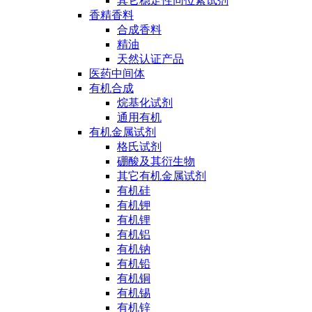
其它稳定性同位素试剂
香精香料
合成香料
精油
天然认证产品
医药中间体
有机合成
烷基化试剂
通用有机
有机金属试剂
格氏试剂
硼酸及其衍生物
其它有机金属试剂
有机硅
有机钾
有机锂
有机铝
有机钠
有机铅
有机铜
有机锡
有机锌