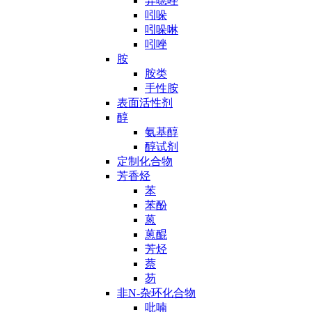
异噁唑
吲哚
吲哚啉
吲唑
胺
胺类
手性胺
表面活性剂
醇
氨基醇
醇试剂
定制化合物
芳香烃
苯
苯酚
蒽
蒽醌
芳烃
萘
芴
非N-杂环化合物
吡喃