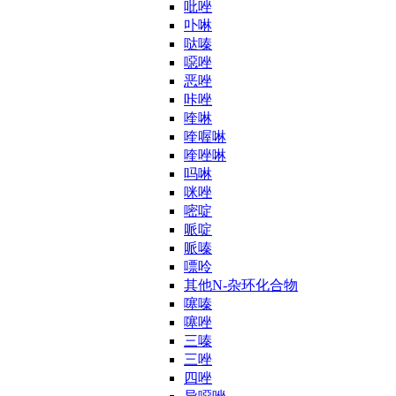
吡唑
卟啉
哒嗪
噁唑
恶唑
咔唑
喹啉
喹喔啉
喹唑啉
吗啉
咪唑
嘧啶
哌啶
哌嗪
嘌呤
其他N-杂环化合物
噻嗪
噻唑
三嗪
三唑
四唑