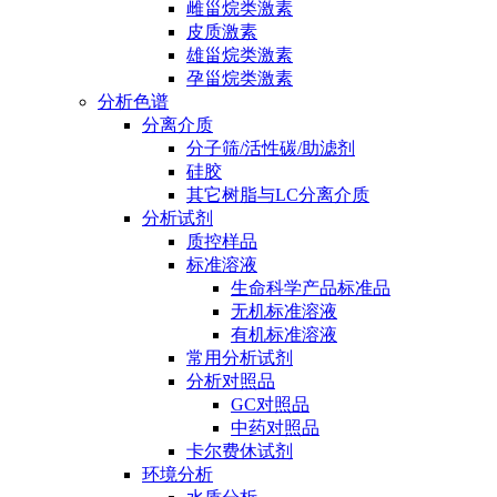
雌甾烷类激素
皮质激素
雄甾烷类激素
孕甾烷类激素
分析色谱
分离介质
分子筛/活性碳/助滤剂
硅胶
其它树脂与LC分离介质
分析试剂
质控样品
标准溶液
生命科学产品标准品
无机标准溶液
有机标准溶液
常用分析试剂
分析对照品
GC对照品
中药对照品
卡尔费休试剂
环境分析