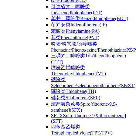
芴类Fluorene(FL)
引达省并二噻吩类
Indacenodithiophene(IDT)
苯并二噻吩类Benzodithiophene(BDT)
茚并芴类Indenofluorene(IF)
苯胺类Phenylamine(PA)
菲类Phenanthrene(PNT)
吩嗪/吩恶嗪/吩噻嗪类
Phenazine/Phenoxazine/Phenothiazine(PZ
三稠并二噻吩类Tris(thienothiophene)
(TTT)
噻吩乙烯噻吩类
Thienovinylthiophene(TVT)
硒吩类
Selenophene/selenophenothiophene(SE/ST)
噻吩类Thiophene(TH)
硅芴类Silafluorene(SFL)
螺芴氧杂蒽类Spiro[fluorene-9,9-
xanthene](SFX)
SFTXSpiro[fluorene-9,9-thioxanthene]
(SFT)
四苯基乙烯类
Tetraphenylethylene(TPE/TPV)