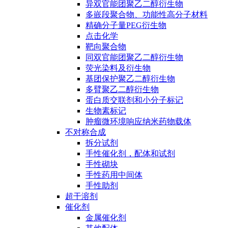
异双官能团聚乙二醇衍生物
多嵌段聚合物、功能性高分子材料
精确分子量PEG衍生物
点击化学
靶向聚合物
同双官能团聚乙二醇衍生物
荧光染料及衍生物
基团保护聚乙二醇衍生物
多臂聚乙二醇衍生物
蛋白质交联剂和小分子标记
生物素标记
肿瘤微环境响应纳米药物载体
不对称合成
拆分试剂
手性催化剂，配体和试剂
手性砌块
手性药用中间体
手性助剂
超干溶剂
催化剂
金属催化剂