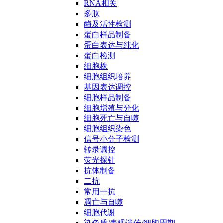
RNA相关
多肽
酶及活性检测
蛋白样品制备
蛋白表达与纯化
蛋白检测
细胞株
细胞组织培养
基因表达调控
细胞样品制备
细胞增殖与分化
细胞死亡与自噬
细胞组织染色
信号小分子检测
转录调控
荧光探针
抗体制备
二抗
常用一抗
凋亡与自噬
细胞代谢
染色质/表观遗传/细胞周期