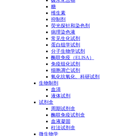
碳水化合物
糖
维生素
抑制剂
荧光探针和染色剂
病理染色液
常见生化试剂
蛋白组学试剂
分子生物学试剂
酶联免疫（ELISA）
免疫组化试剂
细胞凋亡试剂
氧化抗氧化、科研试剂
生物制剂
血清
液体试剂
试剂盒
周期试剂盒
酶联免疫试剂盒
血液凝固
柱法试剂盒
微生物学