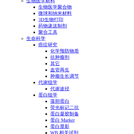
生物医学材料
生物医学聚合物
微球和纳米材料
3D生物打印
药物递送制剂
聚合工具
生命科学
癌症研究
化学预防物质
抗肿瘤剂
其它
血管再生
肿瘤生长调节
代谢组学
代谢途径
蛋白组学
藻胆蛋白
荧光标记二抗
蛋白凝胶制备
蛋白 Marker
蛋白显影
WB 相关试剂