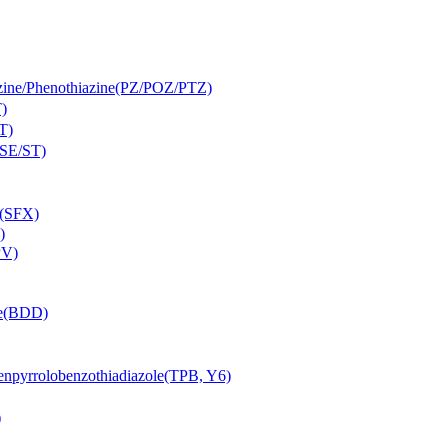
Phenothiazine(PZ/POZ/PTZ)
)
T)
SE/ST)
(SFX)
)
PV)
e(BDD)
lobenzothiadiazole(TPB, Y6)
)