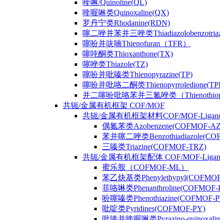
喹啉/Quinoline(QL)
喹喔啉类Quinoxaline(QX)
罗丹宁类Rhodanine(RDN)
噻二唑并苯并三唑类Thiadiazolobenzotriaz
噻吩并呋喃Thienofuran（TFR）
噻吨酮类Thioxanthone(TX)
噻唑类Thiazole(TZ)
噻吩并吡嗪类Thienopyrazine(TP)
噻吩并吡咯二酮类Thienopyrroledione(TP
并二噻吩吡咯苯并三氮唑类（Thienothiophenpy
共轭/金属有机框架 COF/MOF
共轭/金属有机框架材料COF/MOF-Ligan
偶氮苯类Azobenzene(COFMOF-AZ
苯并噻二唑类Benzothiadiazole(CO
三嗪类Triazine(COFMOF-TRZ)
共轭/金属有机框架配体 COF/MOF-Ligan
蜜乐胺（COFMOF-ML）
苯乙炔基类Phenylethynyl(COFMOF
菲咯啉类Phenanthroline(COFMOF-
吩噻嗪类Phenothiazine(COFMOF-P
吡啶类Pyridines(COFMOF-PY)
吡嗪并喹喔啉类Pyrazino-quinoxali