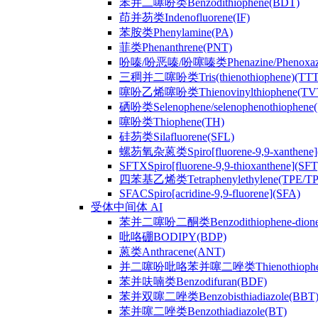
苯并二噻吩类Benzodithiophene(BDT)
茚并芴类Indenofluorene(IF)
苯胺类Phenylamine(PA)
菲类Phenanthrene(PNT)
吩嗪/吩恶嗪/吩噻嗪类Phenazine/Phenoxazine/
三稠并二噻吩类Tris(thienothiophene)(TTT
噻吩乙烯噻吩类Thienovinylthiophene(TV
硒吩类Selenophene/selenophenothiophene(
噻吩类Thiophene(TH)
硅芴类Silafluorene(SFL)
螺芴氧杂蒽类Spiro[fluorene-9,9-xanthene]
SFTXSpiro[fluorene-9,9-thioxanthene](SFT
四苯基乙烯类Tetraphenylethylene(TPE/T
SFACSpiro[acridine-9,9-fluorene](SFA)
受体中间体 AI
苯并二噻吩二酮类Benzodithiophene-dion
吡咯硼BODIPY(BDP)
蒽类Anthracene(ANT)
并二噻吩吡咯苯并噻二唑类Thienothiophenpyrro
苯并呋喃类Benzodifuran(BDF)
苯并双噻二唑类Benzobisthiadiazole(BBT
苯并噻二唑类Benzothiadiazole(BT)