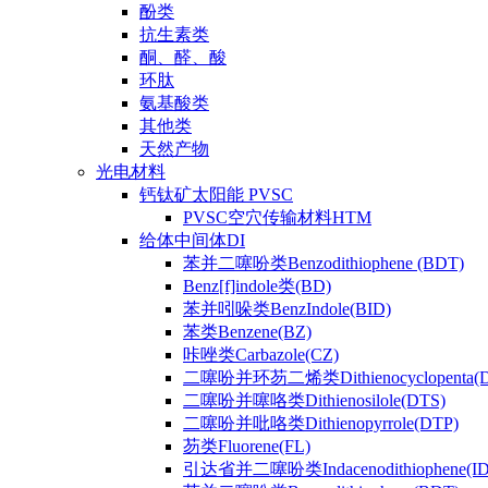
酚类
抗生素类
酮、醛、酸
环肽
氨基酸类
其他类
天然产物
光电材料
钙钛矿太阳能 PVSC
PVSC空穴传输材料HTM
给体中间体DI
苯并二噻吩类Benzodithiophene (BDT)
Benz[f]indole类(BD)
苯并吲哚类BenzIndole(BID)
苯类Benzene(BZ)
咔唑类Carbazole(CZ)
二噻吩并环芴二烯类Dithienocyclopenta(
二噻吩并噻咯类Dithienosilole(DTS)
二噻吩并吡咯类Dithienopyrrole(DTP)
芴类Fluorene(FL)
引达省并二噻吩类Indacenodithiophene(ID