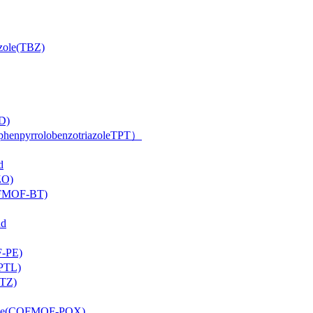
ole(TBZ)
D)
rrolobenzotriazoleTPT）
d
O)
FMOF-BT)
d
-PE)
PTL)
TZ)
ne(COFMOF-PQX)