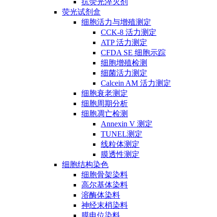
抗荧光淬灭剂
荧光试剂盒
细胞活力与增殖测定
CCK-8 活力测定
ATP 活力测定
CFDA SE 细胞示踪
细胞增殖检测
细菌活力测定
Calcein AM 活力测定
细胞衰老测定
细胞周期分析
细胞凋亡检测
Annexin V 测定
TUNEL测定
线粒体测定
膜透性测定
细胞结构染色
细胞骨架染料
高尔基体染料
溶酶体染料
神经末梢染料
膜电位染料