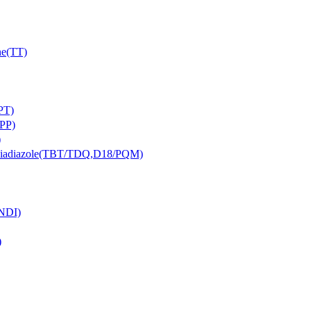
e(TT)
PT)
PP)
)
iazole(TBT/TDQ,D18/PQM)
NDI)
)