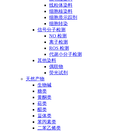
线粒体染料
细胞核染料
细胞质示踪剂
细胞转染
信号分子检测
NO 检测
离子检测
ROS 检测
代谢小分子检测
其他染料
偶联物
荧光试剂
天然产物
生物碱
糖类
黄酮类
萜类
醌类
甾体类
苯丙素类
二苯乙烯类