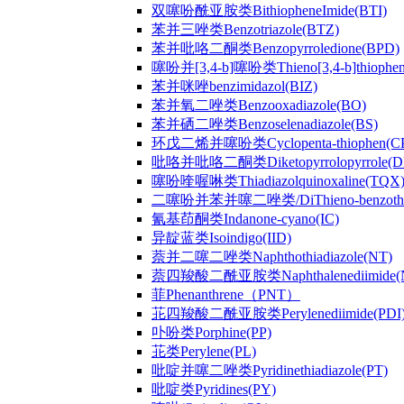
双噻吩酰亚胺类BithiopheneImide(BTI)
苯并三唑类Benzotriazole(BTZ)
苯并吡咯二酮类Benzopyrroledione(BPD)
噻吩并[3,4-b]噻吩类Thieno[3,4-b]thiophen
苯并咪唑benzimidazol(BIZ)
苯并氧二唑类Benzooxadiazole(BO)
苯并硒二唑类Benzoselenadiazole(BS)
环戊二烯并噻吩类Cyclopenta-thiophen(C
吡咯并吡咯二酮类Diketopyrrolopyrrole(D
噻吩喹喔啉类Thiadiazolquinoxaline(TQX
二噻吩并苯并噻二唑类/DiThieno-benzothiad
氰基茚酮类Indanone-cyano(IC)
异靛蓝类Isoindigo(IID)
萘并二噻二唑类Naphthothiadiazole(NT)
萘四羧酸二酰亚胺类Naphthalenediimide(
菲Phenanthrene（PNT）
苝四羧酸二酰亚胺类Perylenediimide(PDI
卟吩类Porphine(PP)
苝类Perylene(PL)
吡啶并噻二唑类Pyridinethiadiazole(PT)
吡啶类Pyridines(PY)