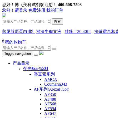
您好！博飞美科试剂欢迎您！
400-608-7598
您好！请登录
免费注册
我的订单
搜索
鼠尾胶原蛋白I型
澄清牛瘤胃液
硅藻土20-40目
抗链霉亲和
0
我的购物车
Toggle navigation
产品目录
荧光标记染料
香豆素系列
AMCA
Coumarin343
AF系列(AlexaFluor)
AF350
AF488
AF568
AF594
AF647