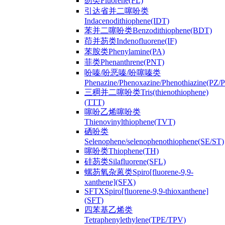
芴类Fluorene(FL)
引达省并二噻吩类
Indacenodithiophene(IDT)
苯并二噻吩类Benzodithiophene(BDT)
茚并芴类Indenofluorene(IF)
苯胺类Phenylamine(PA)
菲类Phenanthrene(PNT)
吩嗪/吩恶嗪/吩噻嗪类
Phenazine/Phenoxazine/Phenothiazine(PZ
三稠并二噻吩类Tris(thienothiophene)
(TTT)
噻吩乙烯噻吩类
Thienovinylthiophene(TVT)
硒吩类
Selenophene/selenophenothiophene(SE/ST)
噻吩类Thiophene(TH)
硅芴类Silafluorene(SFL)
螺芴氧杂蒽类Spiro[fluorene-9,9-
xanthene](SFX)
SFTXSpiro[fluorene-9,9-thioxanthene]
(SFT)
四苯基乙烯类
Tetraphenylethylene(TPE/TPV)