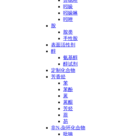
异噁唑
吲哚
吲哚啉
吲唑
胺
胺类
手性胺
表面活性剂
醇
氨基醇
醇试剂
定制化合物
芳香烃
苯
苯酚
蒽
蒽醌
芳烃
萘
芴
非N-杂环化合物
吡喃