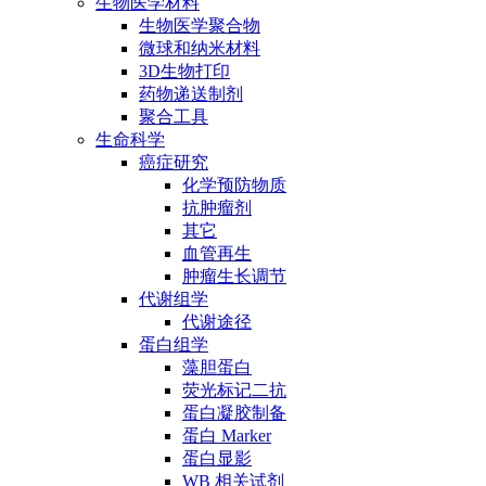
生物医学材料
生物医学聚合物
微球和纳米材料
3D生物打印
药物递送制剂
聚合工具
生命科学
癌症研究
化学预防物质
抗肿瘤剂
其它
血管再生
肿瘤生长调节
代谢组学
代谢途径
蛋白组学
藻胆蛋白
荧光标记二抗
蛋白凝胶制备
蛋白 Marker
蛋白显影
WB 相关试剂