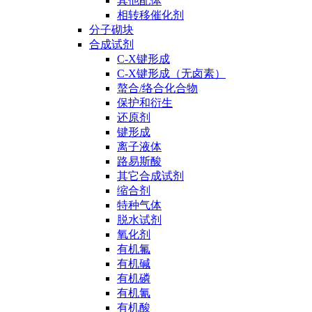
其他配体
相转移催化剂
分子砌块
合成试剂
C-X键形成
C-X键形成（无卤素）
螯合/络合化合物
保护和衍生
还原剂
键形成
离子液体
路易斯酸
其它合成试剂
缩合剂
特种气体
脱水试剂
氧化剂
有机氟
有机碱
有机磷
有机氰
有机酸