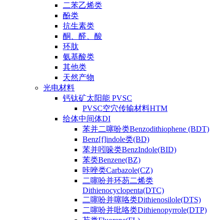
二苯乙烯类
酚类
抗生素类
酮、醛、酸
环肽
氨基酸类
其他类
天然产物
光电材料
钙钛矿太阳能 PVSC
PVSC空穴传输材料HTM
给体中间体DI
苯并二噻吩类Benzodithiophene (BDT)
Benz[f]indole类(BD)
苯并吲哚类BenzIndole(BID)
苯类Benzene(BZ)
咔唑类Carbazole(CZ)
二噻吩并环芴二烯类
Dithienocyclopenta(DTC)
二噻吩并噻咯类Dithienosilole(DTS)
二噻吩并吡咯类Dithienopyrrole(DTP)