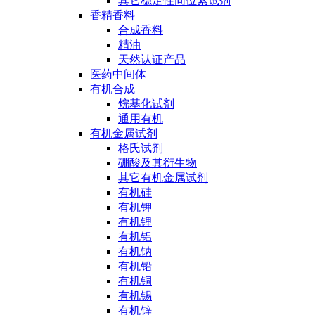
其它稳定性同位素试剂
香精香料
合成香料
精油
天然认证产品
医药中间体
有机合成
烷基化试剂
通用有机
有机金属试剂
格氏试剂
硼酸及其衍生物
其它有机金属试剂
有机硅
有机钾
有机锂
有机铝
有机钠
有机铅
有机铜
有机锡
有机锌