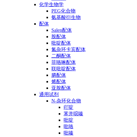
化学生物学
PEG化合物
氨基酸衍生物
配体
Salen配体
胺配体
吡啶配体
氮杂环卡宾配体
二酮配体
菲咯啉配体
联吡啶配体
膦配体
烯配体
亚胺配体
通用试剂
N-杂环化合物
吖啶
苯并噁嗪
吡啶
吡咯
吡嗪