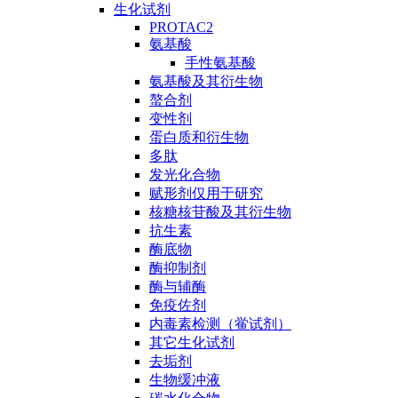
生化试剂
PROTAC2
氨基酸
手性氨基酸
氨基酸及其衍生物
螯合剂
变性剂
蛋白质和衍生物
多肽
发光化合物
赋形剂仅用于研究
核糖核苷酸及其衍生物
抗生素
酶底物
酶抑制剂
酶与辅酶
免疫佐剂
内毒素检测（鲎试剂）
其它生化试剂
去垢剂
生物缓冲液