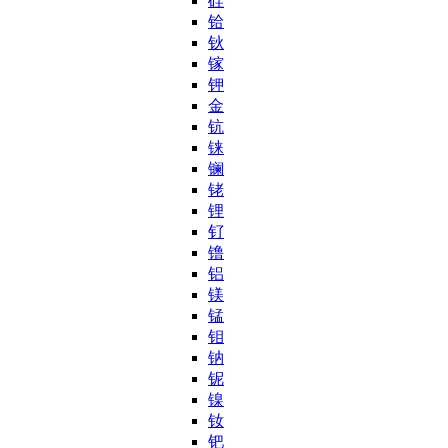
硅
铪
钬
镓
钾
金
钪
铼
镧
铑
锂
钌
镥
铝
镁
锰
钼
钠
铌
镍
钕
钯