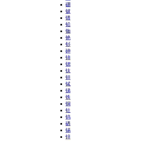
硼
铍
镨
铅
铷
铯
钐
砷
铈
锶
钛
钽
铽
锑
铁
铜
钍
钨
硒
锡
锌