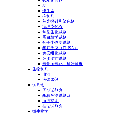
碳水化合物
糖
维生素
抑制剂
荧光探针和染色剂
病理染色液
常见生化试剂
蛋白组学试剂
分子生物学试剂
酶联免疫（ELISA）
免疫组化试剂
细胞凋亡试剂
氧化抗氧化、科研试剂
生物制剂
血清
液体试剂
试剂盒
周期试剂盒
酶联免疫试剂盒
血液凝固
柱法试剂盒
微生物学