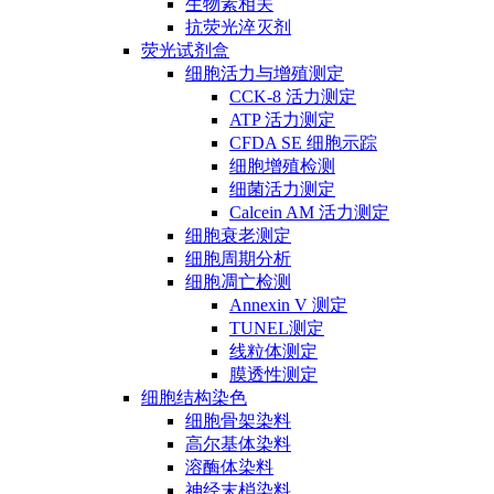
生物素相关
抗荧光淬灭剂
荧光试剂盒
细胞活力与增殖测定
CCK-8 活力测定
ATP 活力测定
CFDA SE 细胞示踪
细胞增殖检测
细菌活力测定
Calcein AM 活力测定
细胞衰老测定
细胞周期分析
细胞凋亡检测
Annexin V 测定
TUNEL测定
线粒体测定
膜透性测定
细胞结构染色
细胞骨架染料
高尔基体染料
溶酶体染料
神经末梢染料