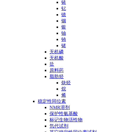
铱
钇
镱
铟
银
铀
铕
锗
无机磷
无机酸
盐
原料药
脂肪烃
炔烃
烷
烯
稳定性同位素
NMR溶剂
保护性氨基酸
标记生物活性物
氘代试剂