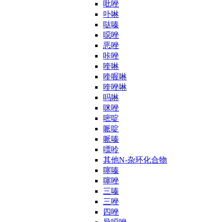
吡唑
卟啉
哒嗪
噁唑
恶唑
咔唑
喹啉
喹喔啉
喹唑啉
吗啉
咪唑
嘧啶
哌啶
哌嗪
嘌呤
其他N-杂环化合物
噻嗪
噻唑
三嗪
三唑
四唑