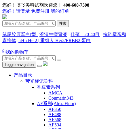
您好！博飞美科试剂欢迎您！
400-608-7598
您好！请登录
免费注册
我的订单
搜索
鼠尾胶原蛋白I型
澄清牛瘤胃液
硅藻土20-40目
抗链霉亲和
素抗体
rHu Her2 | 重组人 Her2/ERBB2 蛋白
0
我的购物车
Toggle navigation
产品目录
荧光标记染料
香豆素系列
AMCA
Coumarin343
AF系列(AlexaFluor)
AF350
AF488
AF568
AF594