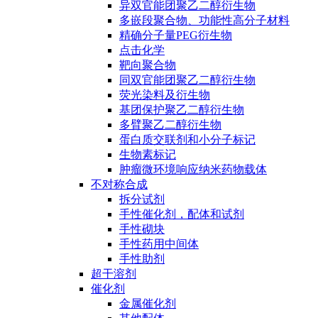
异双官能团聚乙二醇衍生物
多嵌段聚合物、功能性高分子材料
精确分子量PEG衍生物
点击化学
靶向聚合物
同双官能团聚乙二醇衍生物
荧光染料及衍生物
基团保护聚乙二醇衍生物
多臂聚乙二醇衍生物
蛋白质交联剂和小分子标记
生物素标记
肿瘤微环境响应纳米药物载体
不对称合成
拆分试剂
手性催化剂，配体和试剂
手性砌块
手性药用中间体
手性助剂
超干溶剂
催化剂
金属催化剂