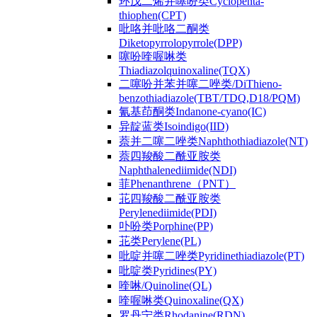
环戊二烯并噻吩类Cyclopenta-
thiophen(CPT)
吡咯并吡咯二酮类
Diketopyrrolopyrrole(DPP)
噻吩喹喔啉类
Thiadiazolquinoxaline(TQX)
二噻吩并苯并噻二唑类/DiThieno-
benzothiadiazole(TBT/TDQ,D18/PQM)
氰基茚酮类Indanone-cyano(IC)
异靛蓝类Isoindigo(IID)
萘并二噻二唑类Naphthothiadiazole(NT)
萘四羧酸二酰亚胺类
Naphthalenediimide(NDI)
菲Phenanthrene（PNT）
苝四羧酸二酰亚胺类
Perylenediimide(PDI)
卟吩类Porphine(PP)
苝类Perylene(PL)
吡啶并噻二唑类Pyridinethiadiazole(PT)
吡啶类Pyridines(PY)
喹啉/Quinoline(QL)
喹喔啉类Quinoxaline(QX)
罗丹宁类Rhodanine(RDN)