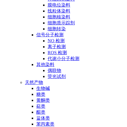
膜电位染料
线粒体染料
细胞核染料
细胞质示踪剂
细胞转染
信号分子检测
NO 检测
离子检测
ROS 检测
代谢小分子检测
其他染料
偶联物
荧光试剂
天然产物
生物碱
糖类
黄酮类
萜类
醌类
甾体类
苯丙素类