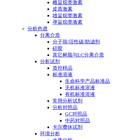
雌甾烷类激素
皮质激素
雄甾烷类激素
孕甾烷类激素
分析色谱
分离介质
分子筛/活性碳/助滤剂
硅胶
其它树脂与LC分离介质
分析试剂
质控样品
标准溶液
生命科学产品标准品
无机标准溶液
有机标准溶液
常用分析试剂
分析对照品
GC对照品
中药对照品
卡尔费休试剂
环境分析