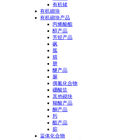
有机锗
有机砌块
有机砌块产品
丙烯酸酯
醇产品
芳烃产品
砜
胍
腈
肼
醚产品
脲
偶氮化合物
硼酸盐
其他砌块
羧酸产品
酮产品
肟
酯产品
腙
甾体化合物