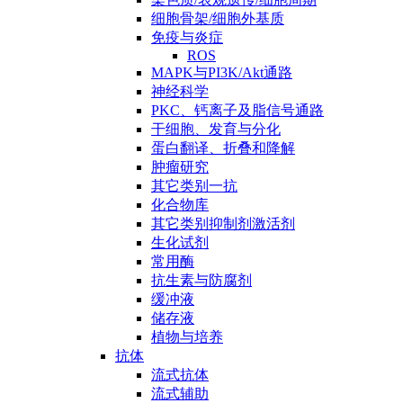
细胞骨架/细胞外基质
免疫与炎症
ROS
MAPK与PI3K/Akt通路
神经科学
PKC、钙离子及脂信号通路
干细胞、发育与分化
蛋白翻译、折叠和降解
肿瘤研究
其它类别一抗
化合物库
其它类别抑制剂激活剂
生化试剂
常用酶
抗生素与防腐剂
缓冲液
储存液
植物与培养
抗体
流式抗体
流式辅助