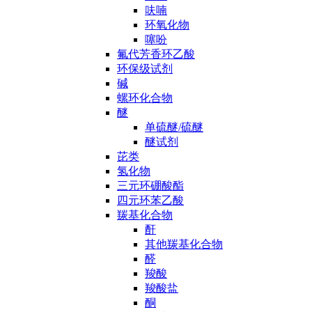
呋喃
环氧化物
噻吩
氟代芳香环乙酸
环保级试剂
碱
螺环化合物
醚
单硫醚/硫醚
醚试剂
芘类
氢化物
三元环硼酸酯
四元环苯乙酸
羰基化合物
酐
其他羰基化合物
醛
羧酸
羧酸盐
酮