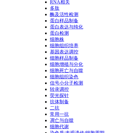
RNA相关
多肽
酶及活性检测
蛋白样品制备
蛋白表达与纯化
蛋白检测
细胞株
细胞组织培养
基因表达调控
细胞样品制备
细胞增殖与分化
细胞死亡与自噬
细胞组织染色
信号小分子检测
转录调控
荧光探针
抗体制备
二抗
常用一抗
凋亡与自噬
细胞代谢
染色质/表观遗传/细胞周期