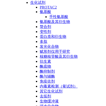
生化试剂
PROTAC2
氨基酸
手性氨基酸
氨基酸及其衍生物
螯合剂
变性剂
蛋白质和衍生物
多肽
发光化合物
赋形剂仅用于研究
核糖核苷酸及其衍生物
抗生素
酶底物
酶抑制剂
酶与辅酶
免疫佐剂
内毒素检测（鲎试剂）
其它生化试剂
去垢剂
生物缓冲液