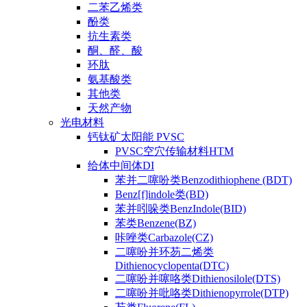
二苯乙烯类
酚类
抗生素类
酮、醛、酸
环肽
氨基酸类
其他类
天然产物
光电材料
钙钛矿太阳能 PVSC
PVSC空穴传输材料HTM
给体中间体DI
苯并二噻吩类Benzodithiophene (BDT)
Benz[f]indole类(BD)
苯并吲哚类BenzIndole(BID)
苯类Benzene(BZ)
咔唑类Carbazole(CZ)
二噻吩并环芴二烯类
Dithienocyclopenta(DTC)
二噻吩并噻咯类Dithienosilole(DTS)
二噻吩并吡咯类Dithienopyrrole(DTP)