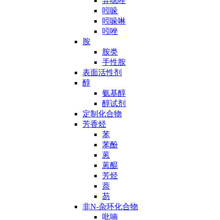
异噁唑
吲哚
吲哚啉
吲唑
胺
胺类
手性胺
表面活性剂
醇
氨基醇
醇试剂
定制化合物
芳香烃
苯
苯酚
蒽
蒽醌
芳烃
萘
芴
非N-杂环化合物
吡喃