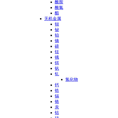
酰胺
酰氯
酯
无机金属
钡
铋
铂
镝
碲
铥
锇
铒
钒
钆
氢化物
钙
锆
镉
铬
汞
钴