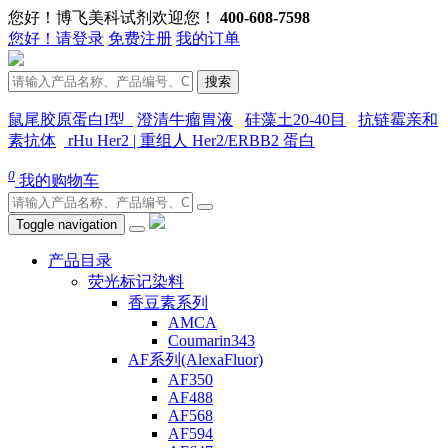
您好！博飞美科试剂欢迎您！
400-608-7598
您好！请登录
免费注册
我的订单
搜索
鼠尾胶原蛋白I型
澄清牛瘤胃液
硅藻土20-40目
抗链霉亲和
素抗体
rHu Her2 | 重组人 Her2/ERBB2 蛋白
0
我的购物车
Toggle navigation
产品目录
荧光标记染料
香豆素系列
AMCA
Coumarin343
AF系列(AlexaFluor)
AF350
AF488
AF568
AF594