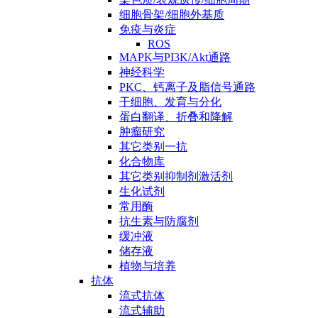
细胞骨架/细胞外基质
免疫与炎症
ROS
MAPK与PI3K/Akt通路
神经科学
PKC、钙离子及脂信号通路
干细胞、发育与分化
蛋白翻译、折叠和降解
肿瘤研究
其它类别一抗
化合物库
其它类别抑制剂激活剂
生化试剂
常用酶
抗生素与防腐剂
缓冲液
储存液
植物与培养
抗体
流式抗体
流式辅助