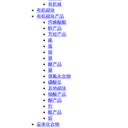
有机锗
有机砌块
有机砌块产品
丙烯酸酯
醇产品
芳烃产品
砜
胍
腈
肼
醚产品
脲
偶氮化合物
硼酸盐
其他砌块
羧酸产品
酮产品
肟
酯产品
腙
甾体化合物