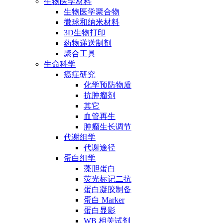
生物医学材料
生物医学聚合物
微球和纳米材料
3D生物打印
药物递送制剂
聚合工具
生命科学
癌症研究
化学预防物质
抗肿瘤剂
其它
血管再生
肿瘤生长调节
代谢组学
代谢途径
蛋白组学
藻胆蛋白
荧光标记二抗
蛋白凝胶制备
蛋白 Marker
蛋白显影
WB 相关试剂