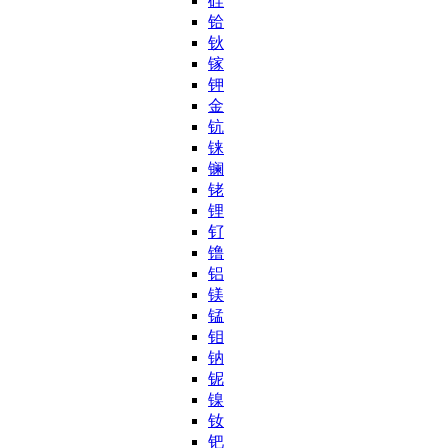
硅
铪
钬
镓
钾
金
钪
铼
镧
铑
锂
钌
镥
铝
镁
锰
钼
钠
铌
镍
钕
钯