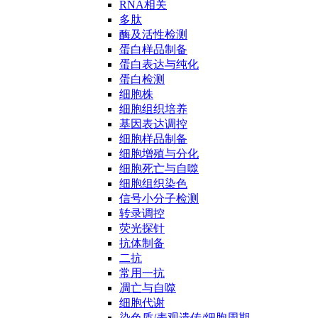
RNA相关
多肽
酶及活性检测
蛋白样品制备
蛋白表达与纯化
蛋白检测
细胞株
细胞组织培养
基因表达调控
细胞样品制备
细胞增殖与分化
细胞死亡与自噬
细胞组织染色
信号小分子检测
转录调控
荧光探针
抗体制备
二抗
常用一抗
凋亡与自噬
细胞代谢
染色质/表观遗传/细胞周期