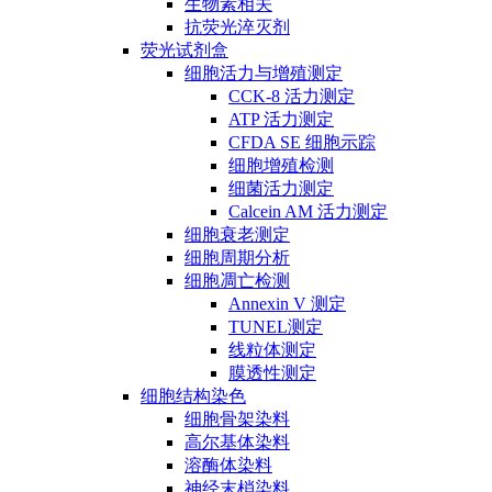
生物素相关
抗荧光淬灭剂
荧光试剂盒
细胞活力与增殖测定
CCK-8 活力测定
ATP 活力测定
CFDA SE 细胞示踪
细胞增殖检测
细菌活力测定
Calcein AM 活力测定
细胞衰老测定
细胞周期分析
细胞凋亡检测
Annexin V 测定
TUNEL测定
线粒体测定
膜透性测定
细胞结构染色
细胞骨架染料
高尔基体染料
溶酶体染料
神经末梢染料