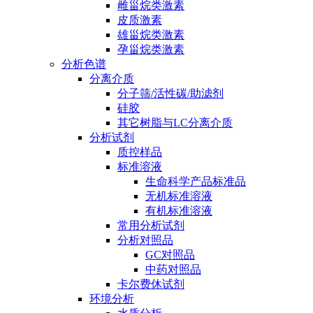
雌甾烷类激素
皮质激素
雄甾烷类激素
孕甾烷类激素
分析色谱
分离介质
分子筛/活性碳/助滤剂
硅胶
其它树脂与LC分离介质
分析试剂
质控样品
标准溶液
生命科学产品标准品
无机标准溶液
有机标准溶液
常用分析试剂
分析对照品
GC对照品
中药对照品
卡尔费休试剂
环境分析