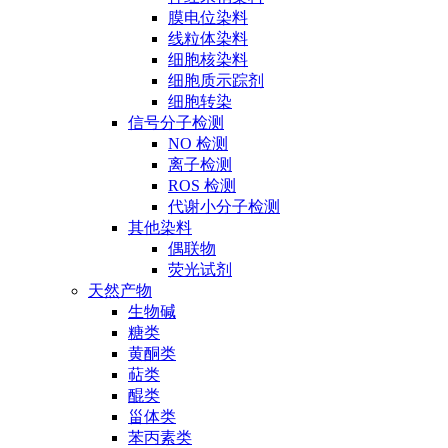
膜电位染料
线粒体染料
细胞核染料
细胞质示踪剂
细胞转染
信号分子检测
NO 检测
离子检测
ROS 检测
代谢小分子检测
其他染料
偶联物
荧光试剂
天然产物
生物碱
糖类
黄酮类
萜类
醌类
甾体类
苯丙素类