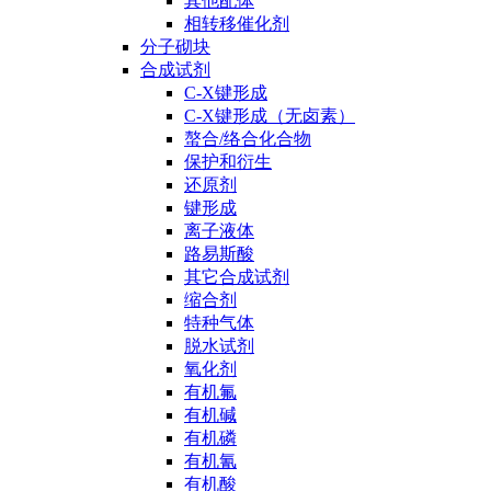
其他配体
相转移催化剂
分子砌块
合成试剂
C-X键形成
C-X键形成（无卤素）
螯合/络合化合物
保护和衍生
还原剂
键形成
离子液体
路易斯酸
其它合成试剂
缩合剂
特种气体
脱水试剂
氧化剂
有机氟
有机碱
有机磷
有机氰
有机酸