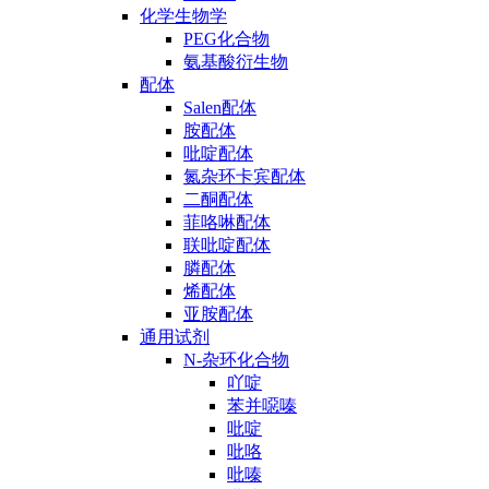
化学生物学
PEG化合物
氨基酸衍生物
配体
Salen配体
胺配体
吡啶配体
氮杂环卡宾配体
二酮配体
菲咯啉配体
联吡啶配体
膦配体
烯配体
亚胺配体
通用试剂
N-杂环化合物
吖啶
苯并噁嗪
吡啶
吡咯
吡嗪