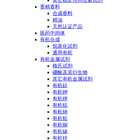
其它稳定性同位素试剂
香精香料
合成香料
精油
天然认证产品
医药中间体
有机合成
烷基化试剂
通用有机
有机金属试剂
格氏试剂
硼酸及其衍生物
其它有机金属试剂
有机硅
有机钾
有机锂
有机铝
有机钠
有机铅
有机铜
有机锡
有机锌