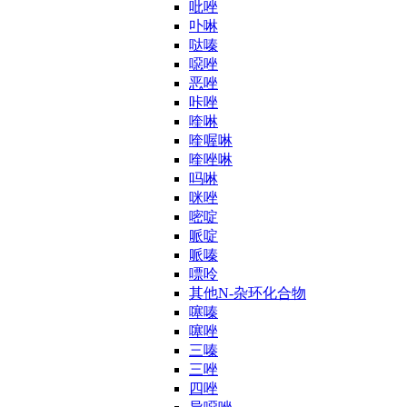
吡唑
卟啉
哒嗪
噁唑
恶唑
咔唑
喹啉
喹喔啉
喹唑啉
吗啉
咪唑
嘧啶
哌啶
哌嗪
嘌呤
其他N-杂环化合物
噻嗪
噻唑
三嗪
三唑
四唑