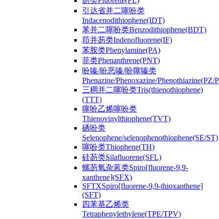
芴类Fluorene(FL)
引达省并二噻吩类
Indacenodithiophene(IDT)
苯并二噻吩类Benzodithiophene(BDT)
茚并芴类Indenofluorene(IF)
苯胺类Phenylamine(PA)
菲类Phenanthrene(PNT)
吩嗪/吩恶嗪/吩噻嗪类
Phenazine/Phenoxazine/Phenothiazine(PZ
三稠并二噻吩类Tris(thienothiophene)
(TTT)
噻吩乙烯噻吩类
Thienovinylthiophene(TVT)
硒吩类
Selenophene/selenophenothiophene(SE/ST)
噻吩类Thiophene(TH)
硅芴类Silafluorene(SFL)
螺芴氧杂蒽类Spiro[fluorene-9,9-
xanthene](SFX)
SFTXSpiro[fluorene-9,9-thioxanthene]
(SFT)
四苯基乙烯类
Tetraphenylethylene(TPE/TPV)