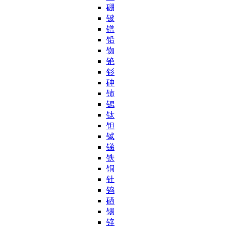
硼
铍
镨
铅
铷
铯
钐
砷
铈
锶
钛
钽
铽
锑
铁
铜
钍
钨
硒
锡
锌