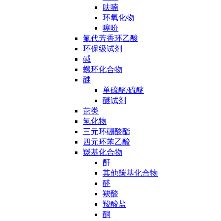
呋喃
环氧化物
噻吩
氟代芳香环乙酸
环保级试剂
碱
螺环化合物
醚
单硫醚/硫醚
醚试剂
芘类
氢化物
三元环硼酸酯
四元环苯乙酸
羰基化合物
酐
其他羰基化合物
醛
羧酸
羧酸盐
酮