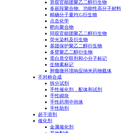
异双官能团聚乙二醇衍生物
多嵌段聚合物、功能性高分子材料
精确分子量PEG衍生物
点击化学
靶向聚合物
同双官能团聚乙二醇衍生物
荧光染料及衍生物
基团保护聚乙二醇衍生物
多臂聚乙二醇衍生物
蛋白质交联剂和小分子标记
生物素标记
肿瘤微环境响应纳米药物载体
不对称合成
拆分试剂
手性催化剂，配体和试剂
手性砌块
手性药用中间体
手性助剂
超干溶剂
催化剂
金属催化剂