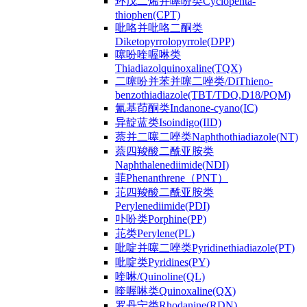
环戊二烯并噻吩类Cyclopenta-
thiophen(CPT)
吡咯并吡咯二酮类
Diketopyrrolopyrrole(DPP)
噻吩喹喔啉类
Thiadiazolquinoxaline(TQX)
二噻吩并苯并噻二唑类/DiThieno-
benzothiadiazole(TBT/TDQ,D18/PQM)
氰基茚酮类Indanone-cyano(IC)
异靛蓝类Isoindigo(IID)
萘并二噻二唑类Naphthothiadiazole(NT)
萘四羧酸二酰亚胺类
Naphthalenediimide(NDI)
菲Phenanthrene（PNT）
苝四羧酸二酰亚胺类
Perylenediimide(PDI)
卟吩类Porphine(PP)
苝类Perylene(PL)
吡啶并噻二唑类Pyridinethiadiazole(PT)
吡啶类Pyridines(PY)
喹啉/Quinoline(QL)
喹喔啉类Quinoxaline(QX)
罗丹宁类Rhodanine(RDN)