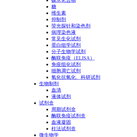
碳水化合物
糖
维生素
抑制剂
荧光探针和染色剂
病理染色液
常见生化试剂
蛋白组学试剂
分子生物学试剂
酶联免疫（ELISA）
免疫组化试剂
细胞凋亡试剂
氧化抗氧化、科研试剂
生物制剂
血清
液体试剂
试剂盒
周期试剂盒
酶联免疫试剂盒
血液凝固
柱法试剂盒
微生物学