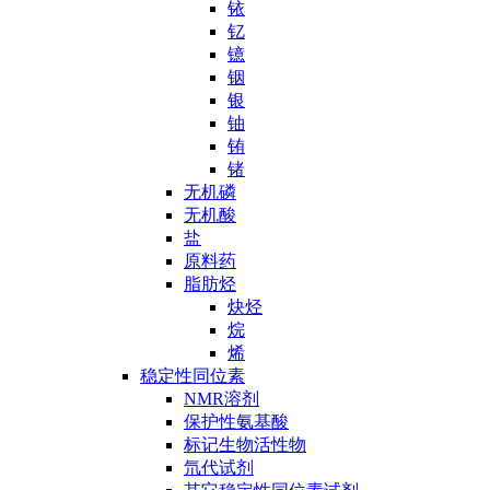
铱
钇
镱
铟
银
铀
铕
锗
无机磷
无机酸
盐
原料药
脂肪烃
炔烃
烷
烯
稳定性同位素
NMR溶剂
保护性氨基酸
标记生物活性物
氘代试剂