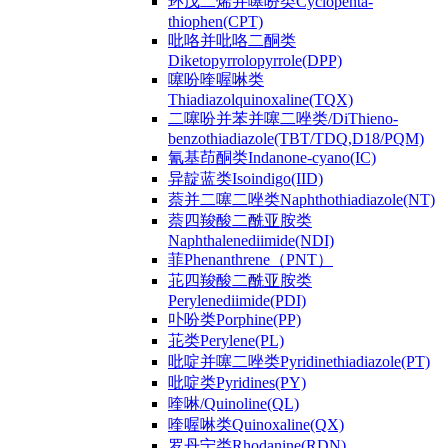
环戊二烯并噻吩类Cyclopenta-
thiophen(CPT)
吡咯并吡咯二酮类
Diketopyrrolopyrrole(DPP)
噻吩喹喔啉类
Thiadiazolquinoxaline(TQX)
二噻吩并苯并噻二唑类/DiThieno-
benzothiadiazole(TBT/TDQ,D18/PQM)
氰基茚酮类Indanone-cyano(IC)
异靛蓝类Isoindigo(IID)
萘并二噻二唑类Naphthothiadiazole(NT)
萘四羧酸二酰亚胺类
Naphthalenediimide(NDI)
菲Phenanthrene（PNT）
苝四羧酸二酰亚胺类
Perylenediimide(PDI)
卟吩类Porphine(PP)
苝类Perylene(PL)
吡啶并噻二唑类Pyridinethiadiazole(PT)
吡啶类Pyridines(PY)
喹啉/Quinoline(QL)
喹喔啉类Quinoxaline(QX)
罗丹宁类Rhodanine(RDN)