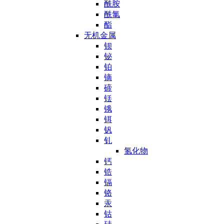
酰胺
酰氯
酯
无机金属
钡
铋
铂
镝
碲
铥
锇
铒
钒
钆
氢化物
钙
锆
镉
铬
汞
钴