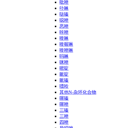
吡唑
卟啉
哒嗪
噁唑
恶唑
咔唑
喹啉
喹喔啉
喹唑啉
吗啉
咪唑
嘧啶
哌啶
哌嗪
嘌呤
其他N-杂环化合物
噻嗪
噻唑
三嗪
三唑
四唑