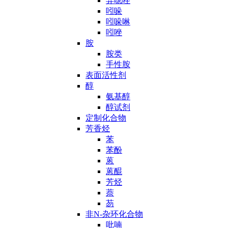
异噁唑
吲哚
吲哚啉
吲唑
胺
胺类
手性胺
表面活性剂
醇
氨基醇
醇试剂
定制化合物
芳香烃
苯
苯酚
蒽
蒽醌
芳烃
萘
芴
非N-杂环化合物
吡喃