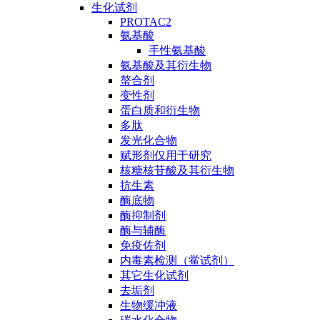
生化试剂
PROTAC2
氨基酸
手性氨基酸
氨基酸及其衍生物
螯合剂
变性剂
蛋白质和衍生物
多肽
发光化合物
赋形剂仅用于研究
核糖核苷酸及其衍生物
抗生素
酶底物
酶抑制剂
酶与辅酶
免疫佐剂
内毒素检测（鲎试剂）
其它生化试剂
去垢剂
生物缓冲液