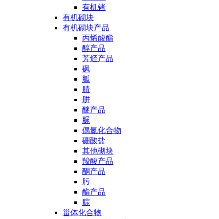
有机锗
有机砌块
有机砌块产品
丙烯酸酯
醇产品
芳烃产品
砜
胍
腈
肼
醚产品
脲
偶氮化合物
硼酸盐
其他砌块
羧酸产品
酮产品
肟
酯产品
腙
甾体化合物