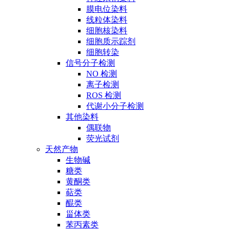
膜电位染料
线粒体染料
细胞核染料
细胞质示踪剂
细胞转染
信号分子检测
NO 检测
离子检测
ROS 检测
代谢小分子检测
其他染料
偶联物
荧光试剂
天然产物
生物碱
糖类
黄酮类
萜类
醌类
甾体类
苯丙素类