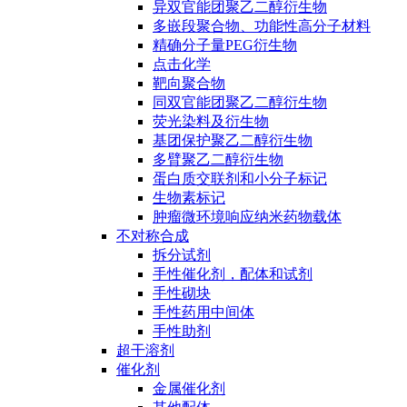
异双官能团聚乙二醇衍生物
多嵌段聚合物、功能性高分子材料
精确分子量PEG衍生物
点击化学
靶向聚合物
同双官能团聚乙二醇衍生物
荧光染料及衍生物
基团保护聚乙二醇衍生物
多臂聚乙二醇衍生物
蛋白质交联剂和小分子标记
生物素标记
肿瘤微环境响应纳米药物载体
不对称合成
拆分试剂
手性催化剂，配体和试剂
手性砌块
手性药用中间体
手性助剂
超干溶剂
催化剂
金属催化剂