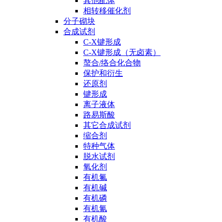
其他配体
相转移催化剂
分子砌块
合成试剂
C-X键形成
C-X键形成（无卤素）
螯合/络合化合物
保护和衍生
还原剂
键形成
离子液体
路易斯酸
其它合成试剂
缩合剂
特种气体
脱水试剂
氧化剂
有机氟
有机碱
有机磷
有机氰
有机酸