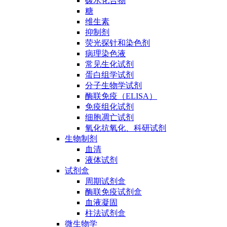
碳水化合物
糖
维生素
抑制剂
荧光探针和染色剂
病理染色液
常见生化试剂
蛋白组学试剂
分子生物学试剂
酶联免疫（ELISA）
免疫组化试剂
细胞凋亡试剂
氧化抗氧化、科研试剂
生物制剂
血清
液体试剂
试剂盒
周期试剂盒
酶联免疫试剂盒
血液凝固
柱法试剂盒
微生物学