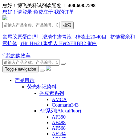
您好！博飞美科试剂欢迎您！
400-608-7598
您好！请登录
免费注册
我的订单
搜索
鼠尾胶原蛋白I型
澄清牛瘤胃液
硅藻土20-40目
抗链霉亲和
素抗体
rHu Her2 | 重组人 Her2/ERBB2 蛋白
0
我的购物车
Toggle navigation
产品目录
荧光标记染料
香豆素系列
AMCA
Coumarin343
AF系列(AlexaFluor)
AF350
AF488
AF568
AF594