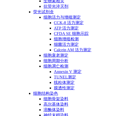
生物素相关
抗荧光淬灭剂
荧光试剂盒
细胞活力与增殖测定
CCK-8 活力测定
ATP 活力测定
CFDA SE 细胞示踪
细胞增殖检测
细菌活力测定
Calcein AM 活力测定
细胞衰老测定
细胞周期分析
细胞凋亡检测
Annexin V 测定
TUNEL测定
线粒体测定
膜透性测定
细胞结构染色
细胞骨架染料
高尔基体染料
溶酶体染料
神经末梢染料