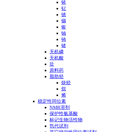
铱
钇
镱
铟
银
铀
铕
锗
无机磷
无机酸
盐
原料药
脂肪烃
炔烃
烷
烯
稳定性同位素
NMR溶剂
保护性氨基酸
标记生物活性物
氘代试剂