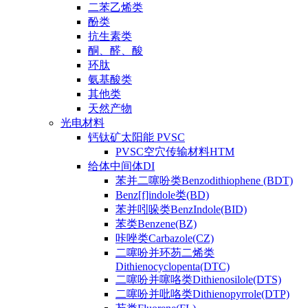
二苯乙烯类
酚类
抗生素类
酮、醛、酸
环肽
氨基酸类
其他类
天然产物
光电材料
钙钛矿太阳能 PVSC
PVSC空穴传输材料HTM
给体中间体DI
苯并二噻吩类Benzodithiophene (BDT)
Benz[f]indole类(BD)
苯并吲哚类BenzIndole(BID)
苯类Benzene(BZ)
咔唑类Carbazole(CZ)
二噻吩并环芴二烯类
Dithienocyclopenta(DTC)
二噻吩并噻咯类Dithienosilole(DTS)
二噻吩并吡咯类Dithienopyrrole(DTP)