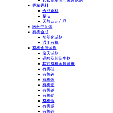
其它稳定性同位素试剂
香精香料
合成香料
精油
天然认证产品
医药中间体
有机合成
烷基化试剂
通用有机
有机金属试剂
格氏试剂
硼酸及其衍生物
其它有机金属试剂
有机硅
有机钾
有机锂
有机铝
有机钠
有机铅
有机铜
有机锡
有机锌