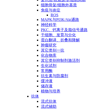
细胞骨架/细胞外基质
免疫与炎症
ROS
MAPK与PI3K/Akt通路
神经科学
PKC、钙离子及脂信号通路
干细胞、发育与分化
蛋白翻译、折叠和降解
肿瘤研究
其它类别一抗
化合物库
其它类别抑制剂激活剂
生化试剂
常用酶
抗生素与防腐剂
缓冲液
储存液
植物与培养
抗体
流式抗体
流式辅助