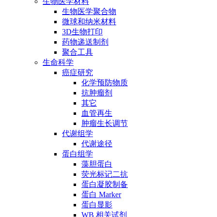
生物医学材料
生物医学聚合物
微球和纳米材料
3D生物打印
药物递送制剂
聚合工具
生命科学
癌症研究
化学预防物质
抗肿瘤剂
其它
血管再生
肿瘤生长调节
代谢组学
代谢途径
蛋白组学
藻胆蛋白
荧光标记二抗
蛋白凝胶制备
蛋白 Marker
蛋白显影
WB 相关试剂