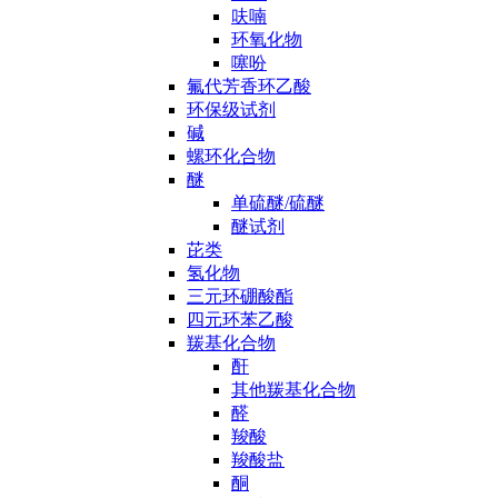
呋喃
环氧化物
噻吩
氟代芳香环乙酸
环保级试剂
碱
螺环化合物
醚
单硫醚/硫醚
醚试剂
芘类
氢化物
三元环硼酸酯
四元环苯乙酸
羰基化合物
酐
其他羰基化合物
醛
羧酸
羧酸盐
酮