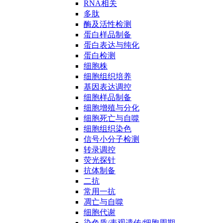
RNA相关
多肽
酶及活性检测
蛋白样品制备
蛋白表达与纯化
蛋白检测
细胞株
细胞组织培养
基因表达调控
细胞样品制备
细胞增殖与分化
细胞死亡与自噬
细胞组织染色
信号小分子检测
转录调控
荧光探针
抗体制备
二抗
常用一抗
凋亡与自噬
细胞代谢
染色质/表观遗传/细胞周期