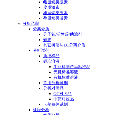
雌甾烷类激素
皮质激素
雄甾烷类激素
孕甾烷类激素
分析色谱
分离介质
分子筛/活性碳/助滤剂
硅胶
其它树脂与LC分离介质
分析试剂
质控样品
标准溶液
生命科学产品标准品
无机标准溶液
有机标准溶液
常用分析试剂
分析对照品
GC对照品
中药对照品
卡尔费休试剂
环境分析