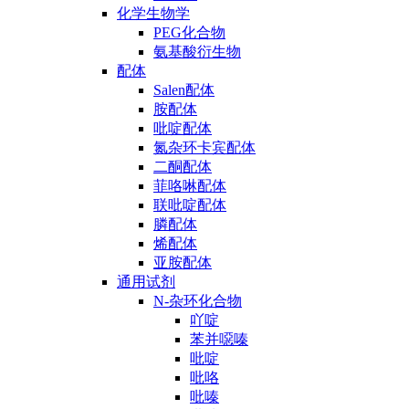
化学生物学
PEG化合物
氨基酸衍生物
配体
Salen配体
胺配体
吡啶配体
氮杂环卡宾配体
二酮配体
菲咯啉配体
联吡啶配体
膦配体
烯配体
亚胺配体
通用试剂
N-杂环化合物
吖啶
苯并噁嗪
吡啶
吡咯
吡嗪