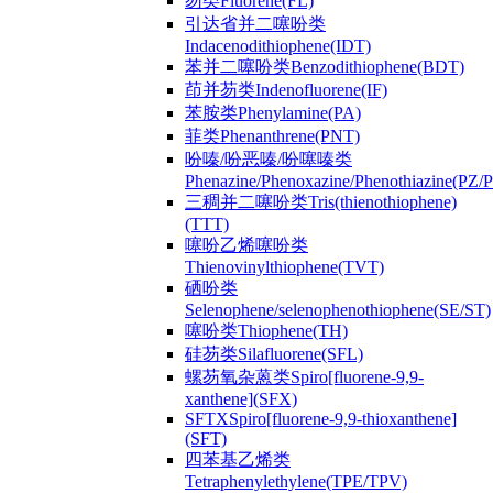
芴类Fluorene(FL)
引达省并二噻吩类
Indacenodithiophene(IDT)
苯并二噻吩类Benzodithiophene(BDT)
茚并芴类Indenofluorene(IF)
苯胺类Phenylamine(PA)
菲类Phenanthrene(PNT)
吩嗪/吩恶嗪/吩噻嗪类
Phenazine/Phenoxazine/Phenothiazine(PZ
三稠并二噻吩类Tris(thienothiophene)
(TTT)
噻吩乙烯噻吩类
Thienovinylthiophene(TVT)
硒吩类
Selenophene/selenophenothiophene(SE/ST)
噻吩类Thiophene(TH)
硅芴类Silafluorene(SFL)
螺芴氧杂蒽类Spiro[fluorene-9,9-
xanthene](SFX)
SFTXSpiro[fluorene-9,9-thioxanthene]
(SFT)
四苯基乙烯类
Tetraphenylethylene(TPE/TPV)