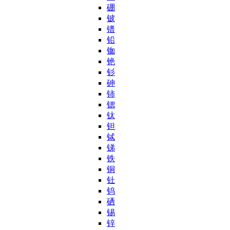
硼
铍
镨
铅
铷
铯
钐
砷
铈
锶
钛
钽
铽
锑
铁
铜
钍
钨
硒
锡
锌