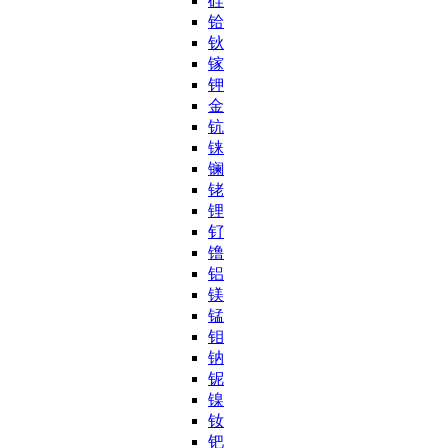
硅
铪
钬
镓
钾
金
钪
铼
镧
铑
锂
钌
镥
铝
镁
锰
钼
钠
铌
镍
钕
钯