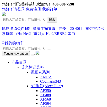
您好！博飞美科试剂欢迎您！
400-608-7598
您好！请登录
免费注册
我的订单
搜索
鼠尾胶原蛋白I型
澄清牛瘤胃液
硅藻土20-40目
抗链霉亲和
素抗体
rHu Her2 | 重组人 Her2/ERBB2 蛋白
0
我的购物车
Toggle navigation
产品目录
荧光标记染料
香豆素系列
AMCA
Coumarin343
AF系列(AlexaFluor)
AF350
AF488
AF568
AF594