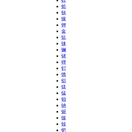
硅
铪
钬
镓
钾
金
钪
铼
镧
铑
锂
钌
镥
铝
镁
锰
钼
钠
铌
镍
钕
钯