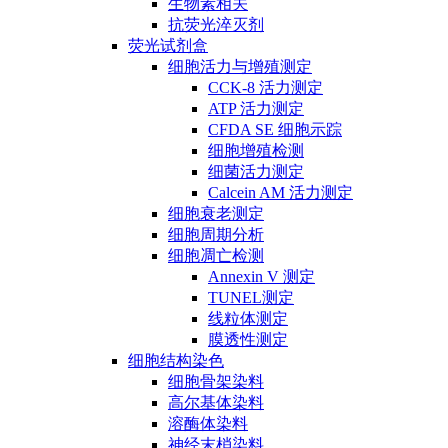
生物素相关
抗荧光淬灭剂
荧光试剂盒
细胞活力与增殖测定
CCK-8 活力测定
ATP 活力测定
CFDA SE 细胞示踪
细胞增殖检测
细菌活力测定
Calcein AM 活力测定
细胞衰老测定
细胞周期分析
细胞凋亡检测
Annexin V 测定
TUNEL测定
线粒体测定
膜透性测定
细胞结构染色
细胞骨架染料
高尔基体染料
溶酶体染料
神经末梢染料