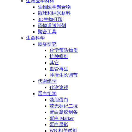
生物医学材料
生物医学聚合物
微球和纳米材料
3D生物打印
药物递送制剂
聚合工具
生命科学
癌症研究
化学预防物质
抗肿瘤剂
其它
血管再生
肿瘤生长调节
代谢组学
代谢途径
蛋白组学
藻胆蛋白
荧光标记二抗
蛋白凝胶制备
蛋白 Marker
蛋白显影
WB 相关试剂