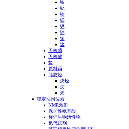
铱
钇
镱
铟
银
铀
铕
锗
无机磷
无机酸
盐
原料药
脂肪烃
炔烃
烷
烯
稳定性同位素
NMR溶剂
保护性氨基酸
标记生物活性物
氘代试剂