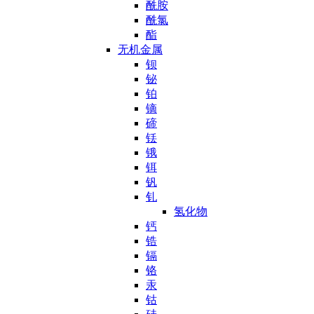
酰胺
酰氯
酯
无机金属
钡
铋
铂
镝
碲
铥
锇
铒
钒
钆
氢化物
钙
锆
镉
铬
汞
钴