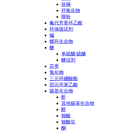
呋喃
环氧化物
噻吩
氟代芳香环乙酸
环保级试剂
碱
螺环化合物
醚
单硫醚/硫醚
醚试剂
芘类
氢化物
三元环硼酸酯
四元环苯乙酸
羰基化合物
酐
其他羰基化合物
醛
羧酸
羧酸盐
酮