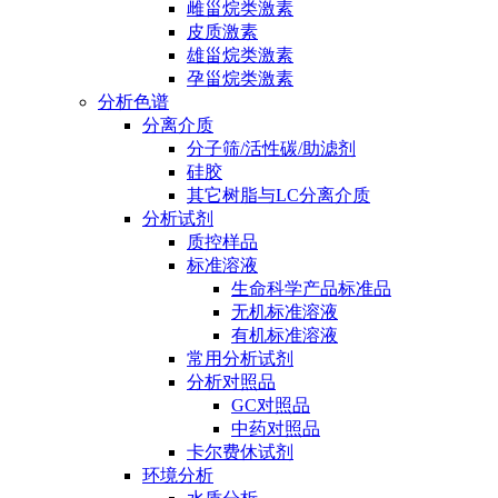
雌甾烷类激素
皮质激素
雄甾烷类激素
孕甾烷类激素
分析色谱
分离介质
分子筛/活性碳/助滤剂
硅胶
其它树脂与LC分离介质
分析试剂
质控样品
标准溶液
生命科学产品标准品
无机标准溶液
有机标准溶液
常用分析试剂
分析对照品
GC对照品
中药对照品
卡尔费休试剂
环境分析