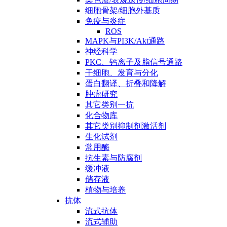
细胞骨架/细胞外基质
免疫与炎症
ROS
MAPK与PI3K/Akt通路
神经科学
PKC、钙离子及脂信号通路
干细胞、发育与分化
蛋白翻译、折叠和降解
肿瘤研究
其它类别一抗
化合物库
其它类别抑制剂激活剂
生化试剂
常用酶
抗生素与防腐剂
缓冲液
储存液
植物与培养
抗体
流式抗体
流式辅助