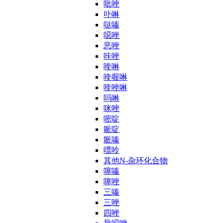
吡唑
卟啉
哒嗪
噁唑
恶唑
咔唑
喹啉
喹喔啉
喹唑啉
吗啉
咪唑
嘧啶
哌啶
哌嗪
嘌呤
其他N-杂环化合物
噻嗪
噻唑
三嗪
三唑
四唑