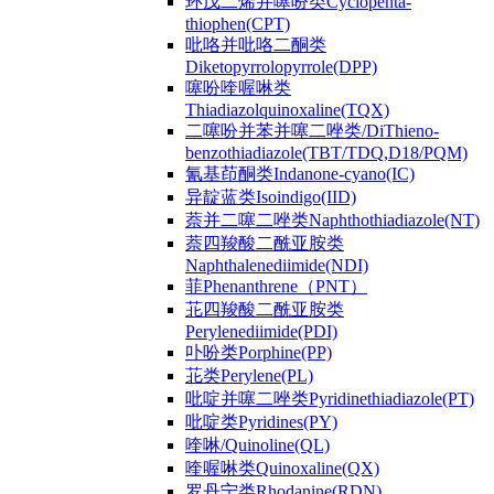
环戊二烯并噻吩类Cyclopenta-
thiophen(CPT)
吡咯并吡咯二酮类
Diketopyrrolopyrrole(DPP)
噻吩喹喔啉类
Thiadiazolquinoxaline(TQX)
二噻吩并苯并噻二唑类/DiThieno-
benzothiadiazole(TBT/TDQ,D18/PQM)
氰基茚酮类Indanone-cyano(IC)
异靛蓝类Isoindigo(IID)
萘并二噻二唑类Naphthothiadiazole(NT)
萘四羧酸二酰亚胺类
Naphthalenediimide(NDI)
菲Phenanthrene（PNT）
苝四羧酸二酰亚胺类
Perylenediimide(PDI)
卟吩类Porphine(PP)
苝类Perylene(PL)
吡啶并噻二唑类Pyridinethiadiazole(PT)
吡啶类Pyridines(PY)
喹啉/Quinoline(QL)
喹喔啉类Quinoxaline(QX)
罗丹宁类Rhodanine(RDN)