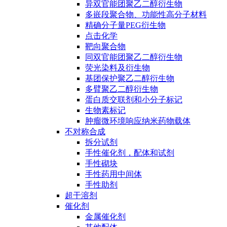
异双官能团聚乙二醇衍生物
多嵌段聚合物、功能性高分子材料
精确分子量PEG衍生物
点击化学
靶向聚合物
同双官能团聚乙二醇衍生物
荧光染料及衍生物
基团保护聚乙二醇衍生物
多臂聚乙二醇衍生物
蛋白质交联剂和小分子标记
生物素标记
肿瘤微环境响应纳米药物载体
不对称合成
拆分试剂
手性催化剂，配体和试剂
手性砌块
手性药用中间体
手性助剂
超干溶剂
催化剂
金属催化剂