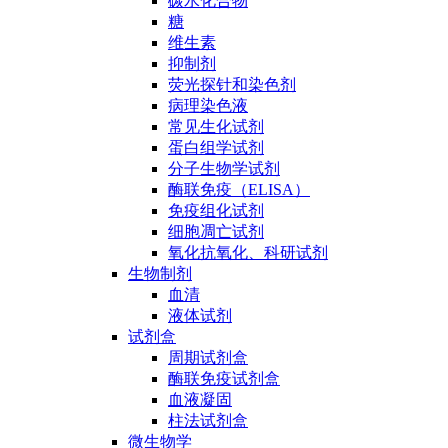
碳水化合物
糖
维生素
抑制剂
荧光探针和染色剂
病理染色液
常见生化试剂
蛋白组学试剂
分子生物学试剂
酶联免疫（ELISA）
免疫组化试剂
细胞凋亡试剂
氧化抗氧化、科研试剂
生物制剂
血清
液体试剂
试剂盒
周期试剂盒
酶联免疫试剂盒
血液凝固
柱法试剂盒
微生物学