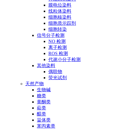
膜电位染料
线粒体染料
细胞核染料
细胞质示踪剂
细胞转染
信号分子检测
NO 检测
离子检测
ROS 检测
代谢小分子检测
其他染料
偶联物
荧光试剂
天然产物
生物碱
糖类
黄酮类
萜类
醌类
甾体类
苯丙素类