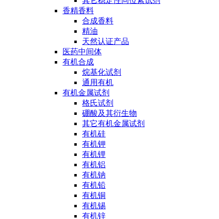
其它稳定性同位素试剂
香精香料
合成香料
精油
天然认证产品
医药中间体
有机合成
烷基化试剂
通用有机
有机金属试剂
格氏试剂
硼酸及其衍生物
其它有机金属试剂
有机硅
有机钾
有机锂
有机铝
有机钠
有机铅
有机铜
有机锡
有机锌