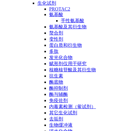
生化试剂
PROTAC2
氨基酸
手性氨基酸
氨基酸及其衍生物
螯合剂
变性剂
蛋白质和衍生物
多肽
发光化合物
赋形剂仅用于研究
核糖核苷酸及其衍生物
抗生素
酶底物
酶抑制剂
酶与辅酶
免疫佐剂
内毒素检测（鲎试剂）
其它生化试剂
去垢剂
生物缓冲液