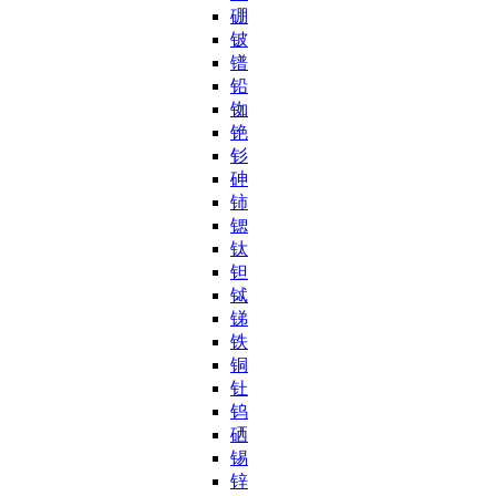
硼
铍
镨
铅
铷
铯
钐
砷
铈
锶
钛
钽
铽
锑
铁
铜
钍
钨
硒
锡
锌