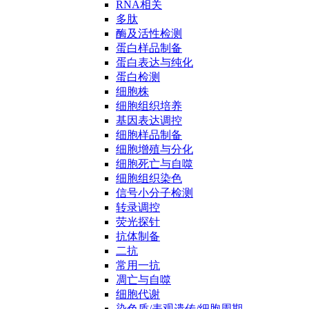
RNA相关
多肽
酶及活性检测
蛋白样品制备
蛋白表达与纯化
蛋白检测
细胞株
细胞组织培养
基因表达调控
细胞样品制备
细胞增殖与分化
细胞死亡与自噬
细胞组织染色
信号小分子检测
转录调控
荧光探针
抗体制备
二抗
常用一抗
凋亡与自噬
细胞代谢
染色质/表观遗传/细胞周期