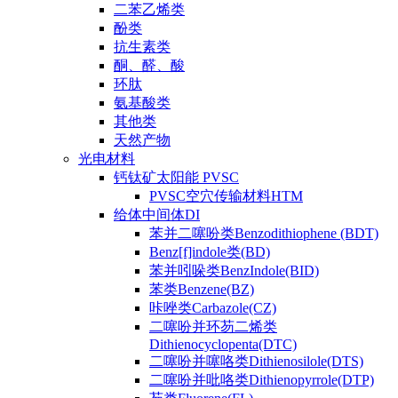
二苯乙烯类
酚类
抗生素类
酮、醛、酸
环肽
氨基酸类
其他类
天然产物
光电材料
钙钛矿太阳能 PVSC
PVSC空穴传输材料HTM
给体中间体DI
苯并二噻吩类Benzodithiophene (BDT)
Benz[f]indole类(BD)
苯并吲哚类BenzIndole(BID)
苯类Benzene(BZ)
咔唑类Carbazole(CZ)
二噻吩并环芴二烯类
Dithienocyclopenta(DTC)
二噻吩并噻咯类Dithienosilole(DTS)
二噻吩并吡咯类Dithienopyrrole(DTP)