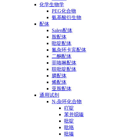
化学生物学
PEG化合物
氨基酸衍生物
配体
Salen配体
胺配体
吡啶配体
氮杂环卡宾配体
二酮配体
菲咯啉配体
联吡啶配体
膦配体
烯配体
亚胺配体
通用试剂
N-杂环化合物
吖啶
苯并噁嗪
吡啶
吡咯
吡嗪