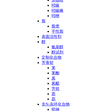
异噁唑
吲哚
吲哚啉
吲唑
胺
胺类
手性胺
表面活性剂
醇
氨基醇
醇试剂
定制化合物
芳香烃
苯
苯酚
蒽
蒽醌
芳烃
萘
芴
非N-杂环化合物
吡喃