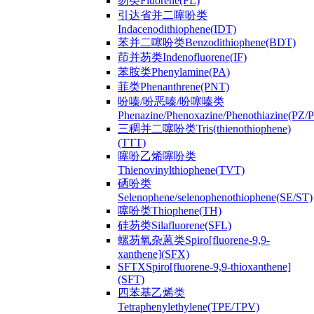
芴类Fluorene(FL)
引达省并二噻吩类
Indacenodithiophene(IDT)
苯并二噻吩类Benzodithiophene(BDT)
茚并芴类Indenofluorene(IF)
苯胺类Phenylamine(PA)
菲类Phenanthrene(PNT)
吩嗪/吩恶嗪/吩噻嗪类
Phenazine/Phenoxazine/Phenothiazine(PZ
三稠并二噻吩类Tris(thienothiophene)
(TTT)
噻吩乙烯噻吩类
Thienovinylthiophene(TVT)
硒吩类
Selenophene/selenophenothiophene(SE/ST)
噻吩类Thiophene(TH)
硅芴类Silafluorene(SFL)
螺芴氧杂蒽类Spiro[fluorene-9,9-
xanthene](SFX)
SFTXSpiro[fluorene-9,9-thioxanthene]
(SFT)
四苯基乙烯类
Tetraphenylethylene(TPE/TPV)