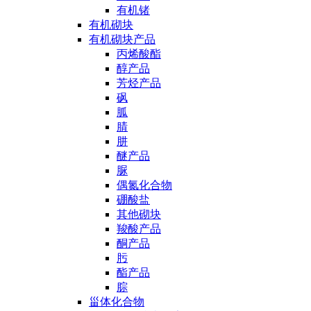
有机锗
有机砌块
有机砌块产品
丙烯酸酯
醇产品
芳烃产品
砜
胍
腈
肼
醚产品
脲
偶氮化合物
硼酸盐
其他砌块
羧酸产品
酮产品
肟
酯产品
腙
甾体化合物