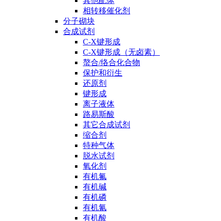
其他配体
相转移催化剂
分子砌块
合成试剂
C-X键形成
C-X键形成（无卤素）
螯合/络合化合物
保护和衍生
还原剂
键形成
离子液体
路易斯酸
其它合成试剂
缩合剂
特种气体
脱水试剂
氧化剂
有机氟
有机碱
有机磷
有机氰
有机酸