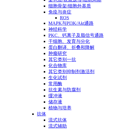
细胞骨架/细胞外基质
免疫与炎症
ROS
MAPK与PI3K/Akt通路
神经科学
PKC、钙离子及脂信号通路
干细胞、发育与分化
蛋白翻译、折叠和降解
肿瘤研究
其它类别一抗
化合物库
其它类别抑制剂激活剂
生化试剂
常用酶
抗生素与防腐剂
缓冲液
储存液
植物与培养
抗体
流式抗体
流式辅助