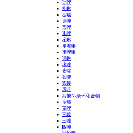
吡唑
卟啉
哒嗪
噁唑
恶唑
咔唑
喹啉
喹喔啉
喹唑啉
吗啉
咪唑
嘧啶
哌啶
哌嗪
嘌呤
其他N-杂环化合物
噻嗪
噻唑
三嗪
三唑
四唑