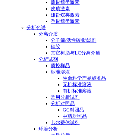
雌甾烷类激素
皮质激素
雄甾烷类激素
孕甾烷类激素
分析色谱
分离介质
分子筛/活性碳/助滤剂
硅胶
其它树脂与LC分离介质
分析试剂
质控样品
标准溶液
生命科学产品标准品
无机标准溶液
有机标准溶液
常用分析试剂
分析对照品
GC对照品
中药对照品
卡尔费休试剂
环境分析