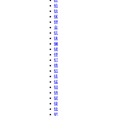
硅
铪
钬
镓
钾
金
钪
铼
镧
铑
锂
钌
镥
铝
镁
锰
钼
钠
铌
镍
钕
钯