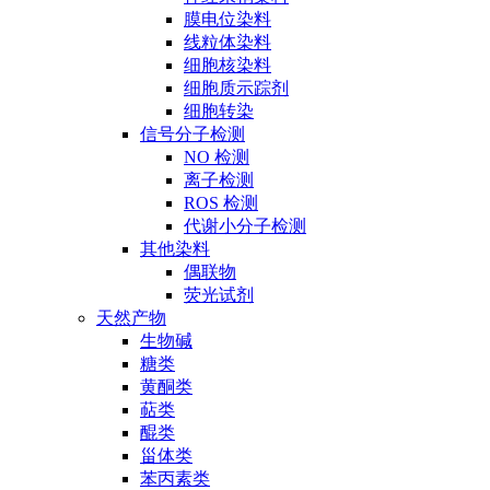
膜电位染料
线粒体染料
细胞核染料
细胞质示踪剂
细胞转染
信号分子检测
NO 检测
离子检测
ROS 检测
代谢小分子检测
其他染料
偶联物
荧光试剂
天然产物
生物碱
糖类
黄酮类
萜类
醌类
甾体类
苯丙素类