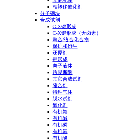
其他配体
相转移催化剂
分子砌块
合成试剂
C-X键形成
C-X键形成（无卤素）
螯合/络合化合物
保护和衍生
还原剂
键形成
离子液体
路易斯酸
其它合成试剂
缩合剂
特种气体
脱水试剂
氧化剂
有机氟
有机碱
有机磷
有机氰
有机酸