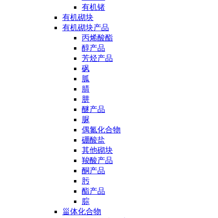
有机锗
有机砌块
有机砌块产品
丙烯酸酯
醇产品
芳烃产品
砜
胍
腈
肼
醚产品
脲
偶氮化合物
硼酸盐
其他砌块
羧酸产品
酮产品
肟
酯产品
腙
甾体化合物