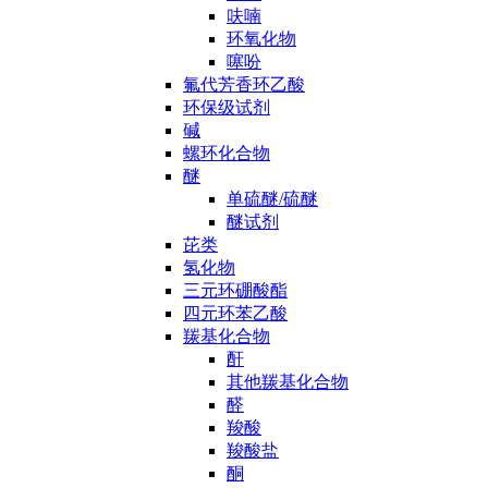
呋喃
环氧化物
噻吩
氟代芳香环乙酸
环保级试剂
碱
螺环化合物
醚
单硫醚/硫醚
醚试剂
芘类
氢化物
三元环硼酸酯
四元环苯乙酸
羰基化合物
酐
其他羰基化合物
醛
羧酸
羧酸盐
酮