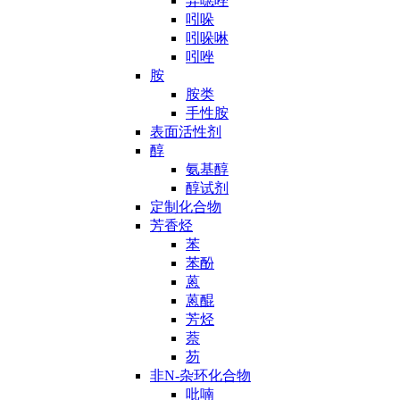
异噁唑
吲哚
吲哚啉
吲唑
胺
胺类
手性胺
表面活性剂
醇
氨基醇
醇试剂
定制化合物
芳香烃
苯
苯酚
蒽
蒽醌
芳烃
萘
芴
非N-杂环化合物
吡喃