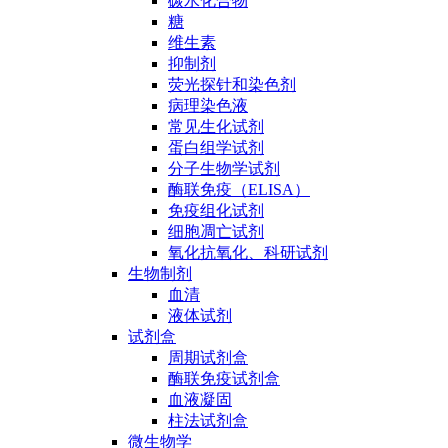
碳水化合物
糖
维生素
抑制剂
荧光探针和染色剂
病理染色液
常见生化试剂
蛋白组学试剂
分子生物学试剂
酶联免疫（ELISA）
免疫组化试剂
细胞凋亡试剂
氧化抗氧化、科研试剂
生物制剂
血清
液体试剂
试剂盒
周期试剂盒
酶联免疫试剂盒
血液凝固
柱法试剂盒
微生物学