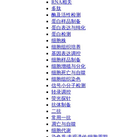
RNA相关
多肽
酶及活性检测
蛋白样品制备
蛋白表达与纯化
蛋白检测
细胞株
细胞组织培养
基因表达调控
细胞样品制备
细胞增殖与分化
细胞死亡与自噬
细胞组织染色
信号小分子检测
转录调控
荧光探针
抗体制备
二抗
常用一抗
凋亡与自噬
细胞代谢
染色质/表观遗传/细胞周期