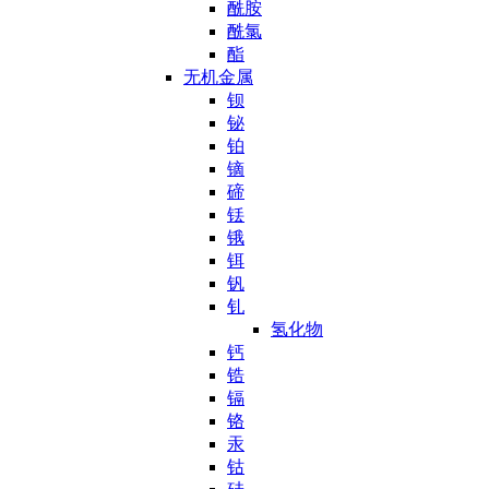
酰胺
酰氯
酯
无机金属
钡
铋
铂
镝
碲
铥
锇
铒
钒
钆
氢化物
钙
锆
镉
铬
汞
钴