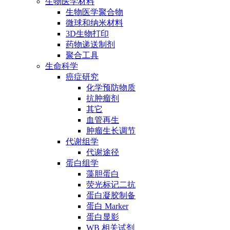
生物医学材料
生物医学聚合物
微球和纳米材料
3D生物打印
药物递送制剂
聚合工具
生命科学
癌症研究
化学预防物质
抗肿瘤剂
其它
血管再生
肿瘤生长调节
代谢组学
代谢途径
蛋白组学
藻胆蛋白
荧光标记二抗
蛋白凝胶制备
蛋白 Marker
蛋白显影
WB 相关试剂