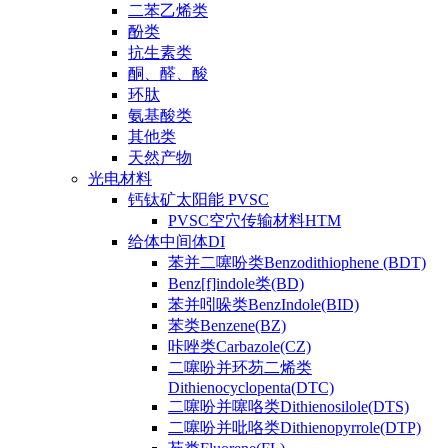
二苯乙烯类
酚类
抗生素类
酮、醛、酸
环肽
氨基酸类
其他类
天然产物
光电材料
钙钛矿太阳能 PVSC
PVSC空穴传输材料HTM
给体中间体DI
苯并二噻吩类Benzodithiophene (BDT)
Benz[f]indole类(BD)
苯并吲哚类BenzIndole(BID)
苯类Benzene(BZ)
咔唑类Carbazole(CZ)
二噻吩并环芴二烯类
Dithienocyclopenta(DTC)
二噻吩并噻咯类Dithienosilole(DTS)
二噻吩并吡咯类Dithienopyrrole(DTP)