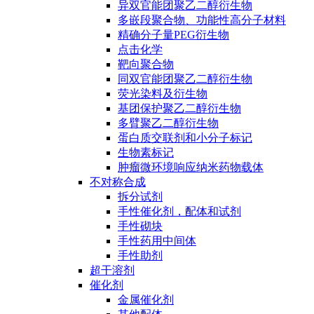
异双官能团聚乙二醇衍生物
多嵌段聚合物、功能性高分子材料
精确分子量PEG衍生物
点击化学
靶向聚合物
同双官能团聚乙二醇衍生物
荧光染料及衍生物
基团保护聚乙二醇衍生物
多臂聚乙二醇衍生物
蛋白质交联剂和小分子标记
生物素标记
肿瘤微环境响应纳米药物载体
不对称合成
拆分试剂
手性催化剂，配体和试剂
手性砌块
手性药用中间体
手性助剂
超干溶剂
催化剂
金属催化剂