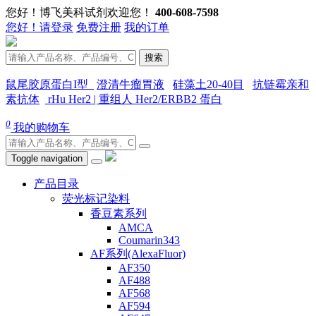
您好！博飞美科试剂欢迎您！
400-608-7598
您好！请登录
免费注册
我的订单
搜索
鼠尾胶原蛋白I型
澄清牛瘤胃液
硅藻土20-40目
抗链霉亲和
素抗体
rHu Her2 | 重组人 Her2/ERBB2 蛋白
0
我的购物车
Toggle navigation
产品目录
荧光标记染料
香豆素系列
AMCA
Coumarin343
AF系列(AlexaFluor)
AF350
AF488
AF568
AF594