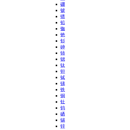
硼
铍
镨
铅
铷
铯
钐
砷
铈
锶
钛
钽
铽
锑
铁
铜
钍
钨
硒
锡
锌