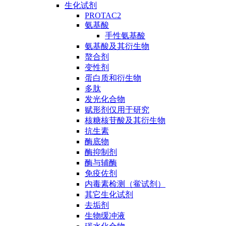
生化试剂
PROTAC2
氨基酸
手性氨基酸
氨基酸及其衍生物
螯合剂
变性剂
蛋白质和衍生物
多肽
发光化合物
赋形剂仅用于研究
核糖核苷酸及其衍生物
抗生素
酶底物
酶抑制剂
酶与辅酶
免疫佐剂
内毒素检测（鲎试剂）
其它生化试剂
去垢剂
生物缓冲液