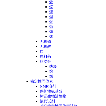
铱
钇
镱
铟
银
铀
铕
锗
无机磷
无机酸
盐
原料药
脂肪烃
炔烃
烷
烯
稳定性同位素
NMR溶剂
保护性氨基酸
标记生物活性物
氘代试剂