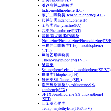
芴类Fluorene(FL)
引达省并二噻吩类
Indacenodithiophene(IDT)
苯并二噻吩类Benzodithiophene(BDT)
茚并芴类Indenofluorene(IF)
苯胺类Phenylamine(PA)
菲类Phenanthrene(PNT)
吩嗪/吩恶嗪/吩噻嗪类
Phenazine/Phenoxazine/Phenothiazine(PZ
三稠并二噻吩类Tris(thienothiophene)
(TTT)
噻吩乙烯噻吩类
Thienovinylthiophene(TVT)
硒吩类
Selenophene/selenophenothiophene(SE/ST)
噻吩类Thiophene(TH)
硅芴类Silafluorene(SFL)
螺芴氧杂蒽类Spiro[fluorene-9,9-
xanthene](SFX)
SFTXSpiro[fluorene-9,9-thioxanthene]
(SFT)
四苯基乙烯类
Tetraphenylethylene(TPE/TPV)