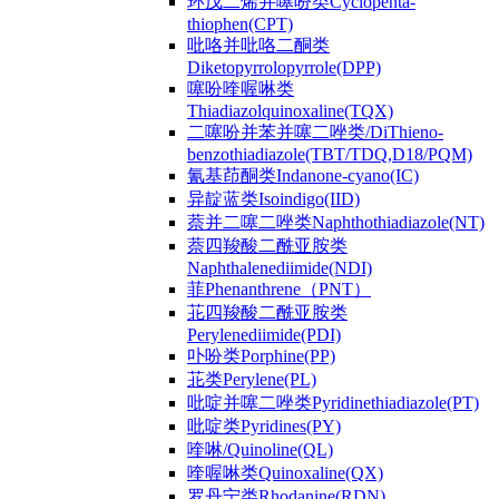
环戊二烯并噻吩类Cyclopenta-
thiophen(CPT)
吡咯并吡咯二酮类
Diketopyrrolopyrrole(DPP)
噻吩喹喔啉类
Thiadiazolquinoxaline(TQX)
二噻吩并苯并噻二唑类/DiThieno-
benzothiadiazole(TBT/TDQ,D18/PQM)
氰基茚酮类Indanone-cyano(IC)
异靛蓝类Isoindigo(IID)
萘并二噻二唑类Naphthothiadiazole(NT)
萘四羧酸二酰亚胺类
Naphthalenediimide(NDI)
菲Phenanthrene（PNT）
苝四羧酸二酰亚胺类
Perylenediimide(PDI)
卟吩类Porphine(PP)
苝类Perylene(PL)
吡啶并噻二唑类Pyridinethiadiazole(PT)
吡啶类Pyridines(PY)
喹啉/Quinoline(QL)
喹喔啉类Quinoxaline(QX)
罗丹宁类Rhodanine(RDN)