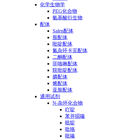
化学生物学
PEG化合物
氨基酸衍生物
配体
Salen配体
胺配体
吡啶配体
氮杂环卡宾配体
二酮配体
菲咯啉配体
联吡啶配体
膦配体
烯配体
亚胺配体
通用试剂
N-杂环化合物
吖啶
苯并噁嗪
吡啶
吡咯
吡嗪