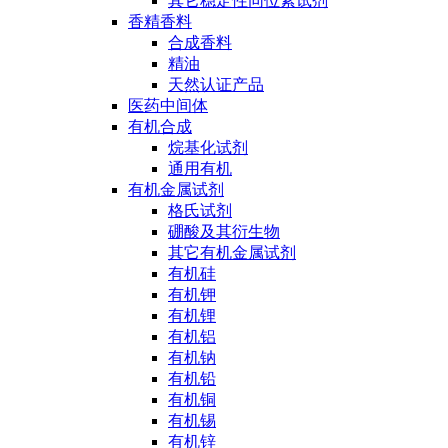
其它稳定性同位素试剂
香精香料
合成香料
精油
天然认证产品
医药中间体
有机合成
烷基化试剂
通用有机
有机金属试剂
格氏试剂
硼酸及其衍生物
其它有机金属试剂
有机硅
有机钾
有机锂
有机铝
有机钠
有机铅
有机铜
有机锡
有机锌