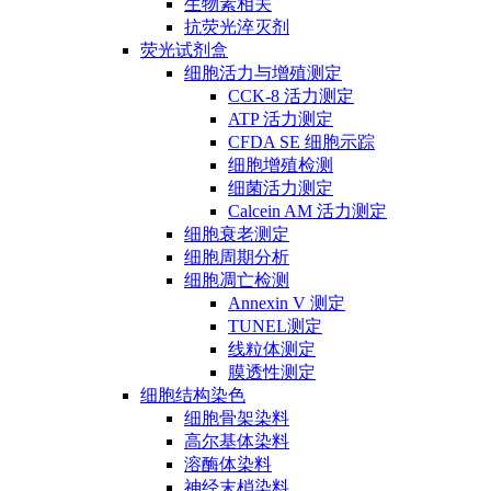
生物素相关
抗荧光淬灭剂
荧光试剂盒
细胞活力与增殖测定
CCK-8 活力测定
ATP 活力测定
CFDA SE 细胞示踪
细胞增殖检测
细菌活力测定
Calcein AM 活力测定
细胞衰老测定
细胞周期分析
细胞凋亡检测
Annexin V 测定
TUNEL测定
线粒体测定
膜透性测定
细胞结构染色
细胞骨架染料
高尔基体染料
溶酶体染料
神经末梢染料