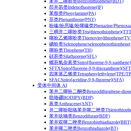
苯并二噻吩类Benzodithiophene(BDT)
茚并芴类Indenofluorene(IF)
苯胺类Phenylamine(PA)
菲类Phenanthrene(PNT)
吩嗪/吩恶嗪/吩噻嗪类Phenazine/Phenoxazine/
三稠并二噻吩类Tris(thienothiophene)(TTT
噻吩乙烯噻吩类Thienovinylthiophene(TV
硒吩类Selenophene/selenophenothiophene(
噻吩类Thiophene(TH)
硅芴类Silafluorene(SFL)
螺芴氧杂蒽类Spiro[fluorene-9,9-xanthene]
SFTXSpiro[fluorene-9,9-thioxanthene](SFT
四苯基乙烯类Tetraphenylethylene(TPE/T
SFACSpiro[acridine-9,9-fluorene](SFA)
受体中间体 AI
苯并二噻吩二酮类Benzodithiophene-dion
吡咯硼BODIPY(BDP)
蒽类Anthracene(ANT)
并二噻吩吡咯苯并噻二唑类Thienothiophenpyrro
苯并呋喃类Benzodifuran(BDF)
苯并双噻二唑类Benzobisthiadiazole(BBT
苯并噻二唑类Benzothiadiazole(BT)