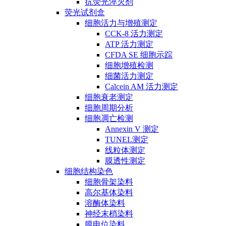
抗荧光淬灭剂
荧光试剂盒
细胞活力与增殖测定
CCK-8 活力测定
ATP 活力测定
CFDA SE 细胞示踪
细胞增殖检测
细菌活力测定
Calcein AM 活力测定
细胞衰老测定
细胞周期分析
细胞凋亡检测
Annexin V 测定
TUNEL测定
线粒体测定
膜透性测定
细胞结构染色
细胞骨架染料
高尔基体染料
溶酶体染料
神经末梢染料
膜电位染料