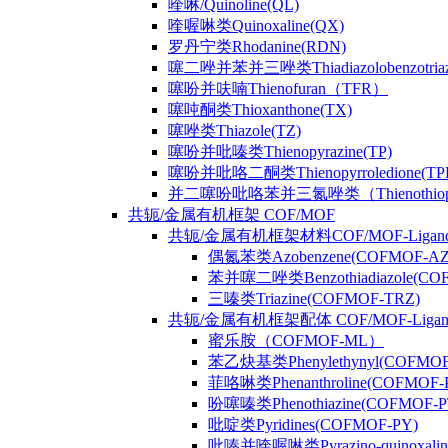
喹啉/Quinoline(QL)
喹喔啉类Quinoxaline(QX)
罗丹宁类Rhodanine(RDN)
噻二唑并苯并三唑类Thiadiazolobenzotriaz
噻吩并呋喃Thienofuran（TFR）
噻吨酮类Thioxanthone(TX)
噻唑类Thiazole(TZ)
噻吩并吡嗪类Thienopyrazine(TP)
噻吩并吡咯二酮类Thienopyrroledione(TP
并二噻吩吡咯苯并三氮唑类（Thienothiophenpy
共轭/金属有机框架 COF/MOF
共轭/金属有机框架材料COF/MOF-Ligan
偶氮苯类Azobenzene(COFMOF-AZ
苯并噻二唑类Benzothiadiazole(CO
三嗪类Triazine(COFMOF-TRZ)
共轭/金属有机框架配体 COF/MOF-Ligan
蜜乐胺（COFMOF-ML）
苯乙炔基类Phenylethynyl(COFMOF
菲咯啉类Phenanthroline(COFMOF-
吩噻嗪类Phenothiazine(COFMOF-P
吡啶类Pyridines(COFMOF-PY)
吡嗪并喹喔啉类Pyrazino-quinoxali