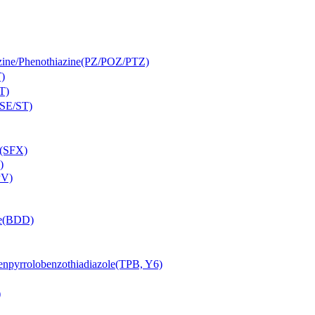
Phenothiazine(PZ/POZ/PTZ)
)
T)
SE/ST)
(SFX)
)
PV)
e(BDD)
lobenzothiadiazole(TPB, Y6)
)