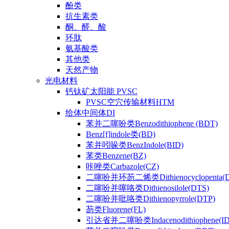
酚类
抗生素类
酮、醛、酸
环肽
氨基酸类
其他类
天然产物
光电材料
钙钛矿太阳能 PVSC
PVSC空穴传输材料HTM
给体中间体DI
苯并二噻吩类Benzodithiophene (BDT)
Benz[f]indole类(BD)
苯并吲哚类BenzIndole(BID)
苯类Benzene(BZ)
咔唑类Carbazole(CZ)
二噻吩并环芴二烯类Dithienocyclopenta(
二噻吩并噻咯类Dithienosilole(DTS)
二噻吩并吡咯类Dithienopyrrole(DTP)
芴类Fluorene(FL)
引达省并二噻吩类Indacenodithiophene(ID