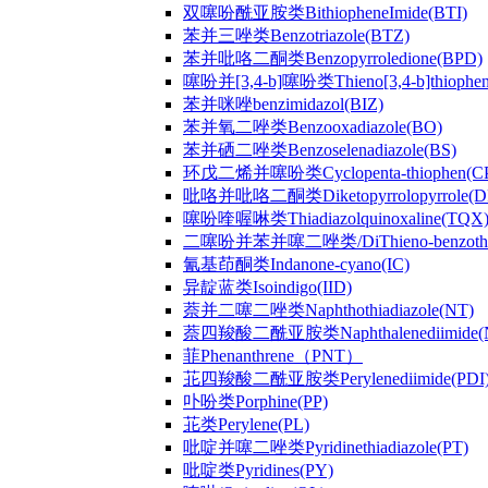
双噻吩酰亚胺类BithiopheneImide(BTI)
苯并三唑类Benzotriazole(BTZ)
苯并吡咯二酮类Benzopyrroledione(BPD)
噻吩并[3,4-b]噻吩类Thieno[3,4-b]thiophen
苯并咪唑benzimidazol(BIZ)
苯并氧二唑类Benzooxadiazole(BO)
苯并硒二唑类Benzoselenadiazole(BS)
环戊二烯并噻吩类Cyclopenta-thiophen(C
吡咯并吡咯二酮类Diketopyrrolopyrrole(D
噻吩喹喔啉类Thiadiazolquinoxaline(TQX
二噻吩并苯并噻二唑类/DiThieno-benzothiad
氰基茚酮类Indanone-cyano(IC)
异靛蓝类Isoindigo(IID)
萘并二噻二唑类Naphthothiadiazole(NT)
萘四羧酸二酰亚胺类Naphthalenediimide(
菲Phenanthrene（PNT）
苝四羧酸二酰亚胺类Perylenediimide(PDI
卟吩类Porphine(PP)
苝类Perylene(PL)
吡啶并噻二唑类Pyridinethiadiazole(PT)
吡啶类Pyridines(PY)