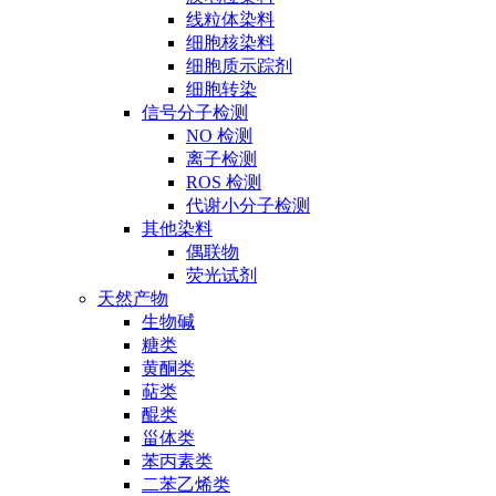
线粒体染料
细胞核染料
细胞质示踪剂
细胞转染
信号分子检测
NO 检测
离子检测
ROS 检测
代谢小分子检测
其他染料
偶联物
荧光试剂
天然产物
生物碱
糖类
黄酮类
萜类
醌类
甾体类
苯丙素类
二苯乙烯类