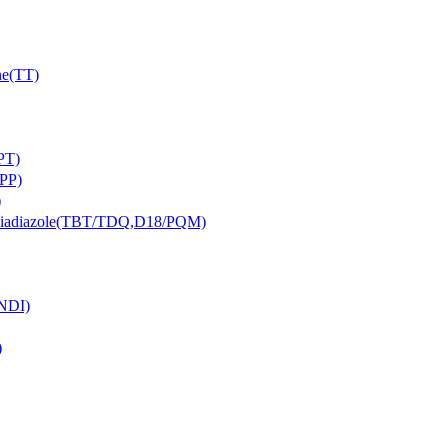
e(TT)
PT)
PP)
)
iazole(TBT/TDQ,D18/PQM)
NDI)
)