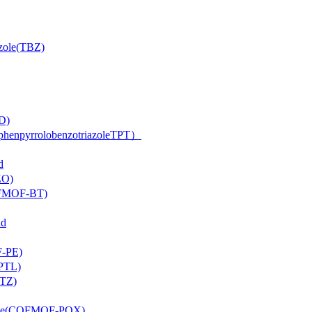
ole(TBZ)
D)
rrolobenzotriazoleTPT）
d
O)
FMOF-BT)
d
-PE)
PTL)
TZ)
ne(COFMOF-PQX)