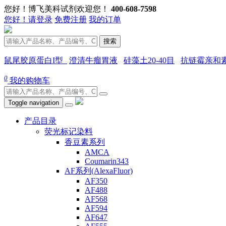
您好！博飞美科试剂欢迎您！
400-608-7598
您好！请登录
免费注册
我的订单
搜索
鼠尾胶原蛋白I型
澄清牛瘤胃液
硅藻土20-40目
抗链霉亲和
0
我的购物车
Toggle navigation
产品目录
荧光标记染料
香豆素系列
AMCA
Coumarin343
AF系列(AlexaFluor)
AF350
AF488
AF568
AF594
AF647