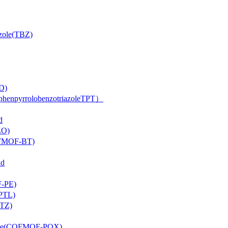
ole(TBZ)
D)
rrolobenzotriazoleTPT）
d
O)
FMOF-BT)
d
-PE)
PTL)
TZ)
ne(COFMOF-PQX)