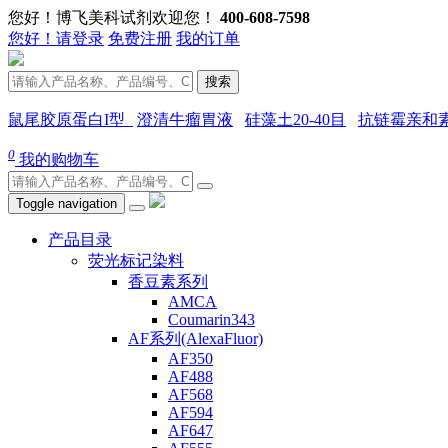
您好！博飞美科试剂欢迎您！
400-608-7598
您好！请登录
免费注册
我的订单
搜索
鼠尾胶原蛋白I型
澄清牛瘤胃液
硅藻土20-40目
抗链霉亲和
0
我的购物车
Toggle navigation
产品目录
荧光标记染料
香豆素系列
AMCA
Coumarin343
AF系列(AlexaFluor)
AF350
AF488
AF568
AF594
AF647