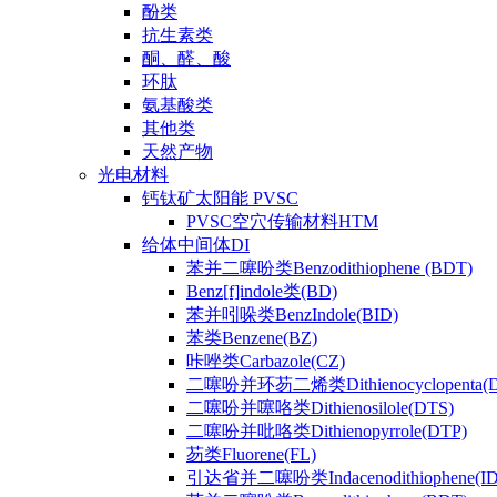
酚类
抗生素类
酮、醛、酸
环肽
氨基酸类
其他类
天然产物
光电材料
钙钛矿太阳能 PVSC
PVSC空穴传输材料HTM
给体中间体DI
苯并二噻吩类Benzodithiophene (BDT)
Benz[f]indole类(BD)
苯并吲哚类BenzIndole(BID)
苯类Benzene(BZ)
咔唑类Carbazole(CZ)
二噻吩并环芴二烯类Dithienocyclopenta(
二噻吩并噻咯类Dithienosilole(DTS)
二噻吩并吡咯类Dithienopyrrole(DTP)
芴类Fluorene(FL)
引达省并二噻吩类Indacenodithiophene(ID