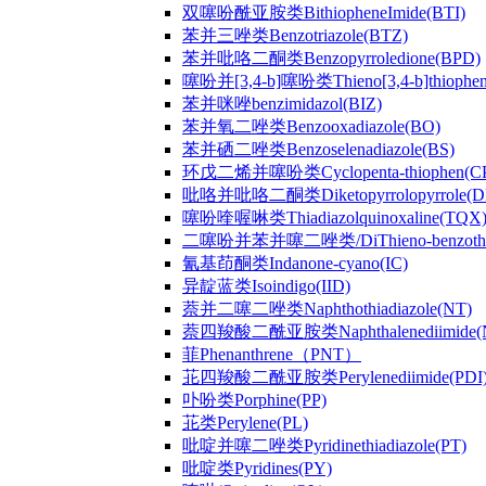
双噻吩酰亚胺类BithiopheneImide(BTI)
苯并三唑类Benzotriazole(BTZ)
苯并吡咯二酮类Benzopyrroledione(BPD)
噻吩并[3,4-b]噻吩类Thieno[3,4-b]thiophen
苯并咪唑benzimidazol(BIZ)
苯并氧二唑类Benzooxadiazole(BO)
苯并硒二唑类Benzoselenadiazole(BS)
环戊二烯并噻吩类Cyclopenta-thiophen(C
吡咯并吡咯二酮类Diketopyrrolopyrrole(D
噻吩喹喔啉类Thiadiazolquinoxaline(TQX
二噻吩并苯并噻二唑类/DiThieno-benzothiad
氰基茚酮类Indanone-cyano(IC)
异靛蓝类Isoindigo(IID)
萘并二噻二唑类Naphthothiadiazole(NT)
萘四羧酸二酰亚胺类Naphthalenediimide(
菲Phenanthrene（PNT）
苝四羧酸二酰亚胺类Perylenediimide(PDI
卟吩类Porphine(PP)
苝类Perylene(PL)
吡啶并噻二唑类Pyridinethiadiazole(PT)
吡啶类Pyridines(PY)