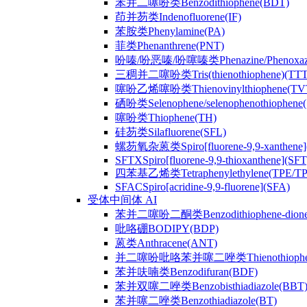
苯并二噻吩类Benzodithiophene(BDT)
茚并芴类Indenofluorene(IF)
苯胺类Phenylamine(PA)
菲类Phenanthrene(PNT)
吩嗪/吩恶嗪/吩噻嗪类Phenazine/Phenoxazine/
三稠并二噻吩类Tris(thienothiophene)(TTT
噻吩乙烯噻吩类Thienovinylthiophene(TV
硒吩类Selenophene/selenophenothiophene(
噻吩类Thiophene(TH)
硅芴类Silafluorene(SFL)
螺芴氧杂蒽类Spiro[fluorene-9,9-xanthene]
SFTXSpiro[fluorene-9,9-thioxanthene](SFT
四苯基乙烯类Tetraphenylethylene(TPE/T
SFACSpiro[acridine-9,9-fluorene](SFA)
受体中间体 AI
苯并二噻吩二酮类Benzodithiophene-dion
吡咯硼BODIPY(BDP)
蒽类Anthracene(ANT)
并二噻吩吡咯苯并噻二唑类Thienothiophenpyrro
苯并呋喃类Benzodifuran(BDF)
苯并双噻二唑类Benzobisthiadiazole(BBT
苯并噻二唑类Benzothiadiazole(BT)