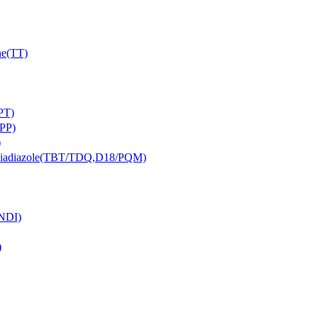
e(TT)
PT)
PP)
)
iazole(TBT/TDQ,D18/PQM)
NDI)
)