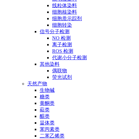
线粒体染料
细胞核染料
细胞质示踪剂
细胞转染
信号分子检测
NO 检测
离子检测
ROS 检测
代谢小分子检测
其他染料
偶联物
荧光试剂
天然产物
生物碱
糖类
黄酮类
萜类
醌类
甾体类
苯丙素类
二苯乙烯类