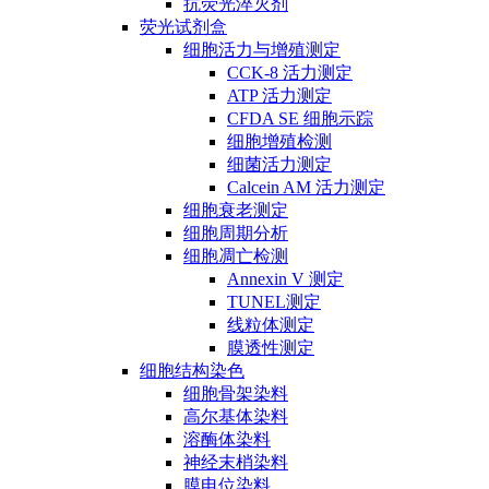
抗荧光淬灭剂
荧光试剂盒
细胞活力与增殖测定
CCK-8 活力测定
ATP 活力测定
CFDA SE 细胞示踪
细胞增殖检测
细菌活力测定
Calcein AM 活力测定
细胞衰老测定
细胞周期分析
细胞凋亡检测
Annexin V 测定
TUNEL测定
线粒体测定
膜透性测定
细胞结构染色
细胞骨架染料
高尔基体染料
溶酶体染料
神经末梢染料
膜电位染料