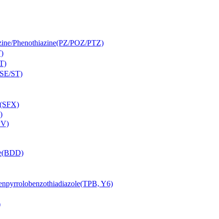
Phenothiazine(PZ/POZ/PTZ)
)
T)
SE/ST)
(SFX)
)
PV)
e(BDD)
lobenzothiadiazole(TPB, Y6)
)