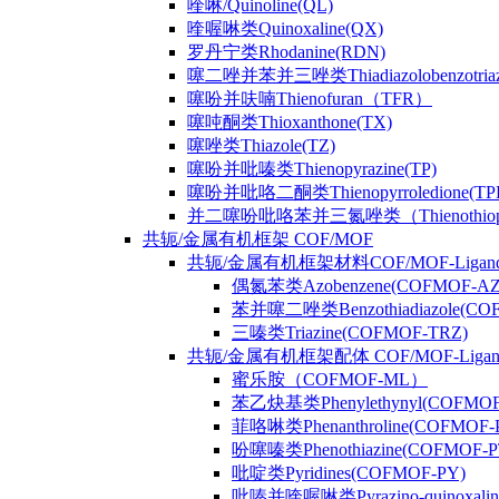
喹啉/Quinoline(QL)
喹喔啉类Quinoxaline(QX)
罗丹宁类Rhodanine(RDN)
噻二唑并苯并三唑类Thiadiazolobenzotriaz
噻吩并呋喃Thienofuran（TFR）
噻吨酮类Thioxanthone(TX)
噻唑类Thiazole(TZ)
噻吩并吡嗪类Thienopyrazine(TP)
噻吩并吡咯二酮类Thienopyrroledione(TP
并二噻吩吡咯苯并三氮唑类（Thienothiophenpy
共轭/金属有机框架 COF/MOF
共轭/金属有机框架材料COF/MOF-Ligan
偶氮苯类Azobenzene(COFMOF-AZ
苯并噻二唑类Benzothiadiazole(CO
三嗪类Triazine(COFMOF-TRZ)
共轭/金属有机框架配体 COF/MOF-Ligan
蜜乐胺（COFMOF-ML）
苯乙炔基类Phenylethynyl(COFMOF
菲咯啉类Phenanthroline(COFMOF-
吩噻嗪类Phenothiazine(COFMOF-P
吡啶类Pyridines(COFMOF-PY)
吡嗪并喹喔啉类Pyrazino-quinoxali