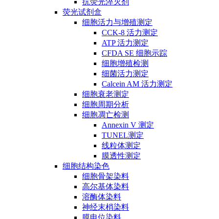
抗荧光淬灭剂
荧光试剂盒
细胞活力与增殖测定
CCK-8 活力测定
ATP 活力测定
CFDA SE 细胞示踪
细胞增殖检测
细菌活力测定
Calcein AM 活力测定
细胞衰老测定
细胞周期分析
细胞凋亡检测
Annexin V 测定
TUNEL测定
线粒体测定
膜透性测定
细胞结构染色
细胞骨架染料
高尔基体染料
溶酶体染料
神经末梢染料
膜电位染料