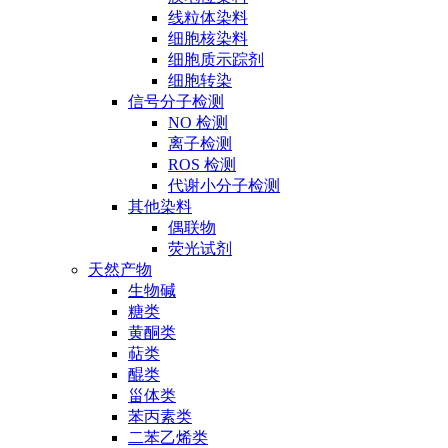
线粒体染料
细胞核染料
细胞质示踪剂
细胞转染
信号分子检测
NO 检测
离子检测
ROS 检测
代谢小分子检测
其他染料
偶联物
荧光试剂
天然产物
生物碱
糖类
黄酮类
萜类
醌类
甾体类
苯丙素类
二苯乙烯类