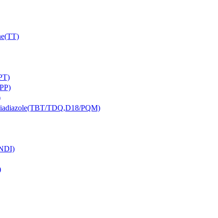
e(TT)
PT)
PP)
)
iazole(TBT/TDQ,D18/PQM)
NDI)
)