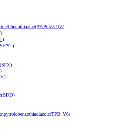
Phenothiazine(PZ/POZ/PTZ)
)
T)
SE/ST)
(SFX)
)
PV)
e(BDD)
lobenzothiadiazole(TPB, Y6)
)