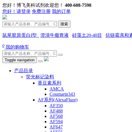
您好！博飞美科试剂欢迎您！
400-608-7598
您好！请登录
免费注册
我的订单
搜索
鼠尾胶原蛋白I型
澄清牛瘤胃液
硅藻土20-40目
抗链霉亲和
0
我的购物车
Toggle navigation
产品目录
荧光标记染料
香豆素系列
AMCA
Coumarin343
AF系列(AlexaFluor)
AF350
AF488
AF568
AF594
AF647