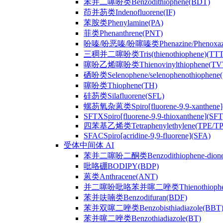
苯并二噻吩类Benzodithiophene(BDT)
茚并芴类Indenofluorene(IF)
苯胺类Phenylamine(PA)
菲类Phenanthrene(PNT)
吩嗪/吩恶嗪/吩噻嗪类Phenazine/Phenoxazine/
三稠并二噻吩类Tris(thienothiophene)(TTT
噻吩乙烯噻吩类Thienovinylthiophene(TV
硒吩类Selenophene/selenophenothiophene(
噻吩类Thiophene(TH)
硅芴类Silafluorene(SFL)
螺芴氧杂蒽类Spiro[fluorene-9,9-xanthene]
SFTXSpiro[fluorene-9,9-thioxanthene](SFT
四苯基乙烯类Tetraphenylethylene(TPE/T
SFACSpiro[acridine-9,9-fluorene](SFA)
受体中间体 AI
苯并二噻吩二酮类Benzodithiophene-dion
吡咯硼BODIPY(BDP)
蒽类Anthracene(ANT)
并二噻吩吡咯苯并噻二唑类Thienothiophenpyrro
苯并呋喃类Benzodifuran(BDF)
苯并双噻二唑类Benzobisthiadiazole(BBT
苯并噻二唑类Benzothiadiazole(BT)