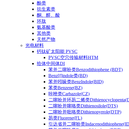
酚类
抗生素类
酮、醛、酸
环肽
氨基酸类
其他类
天然产物
光电材料
钙钛矿太阳能 PVSC
PVSC空穴传输材料HTM
给体中间体DI
苯并二噻吩类Benzodithiophene (BDT)
Benz[f]indole类(BD)
苯并吲哚类BenzIndole(BID)
苯类Benzene(BZ)
咔唑类Carbazole(CZ)
二噻吩并环芴二烯类Dithienocyclopenta(
二噻吩并噻咯类Dithienosilole(DTS)
二噻吩并吡咯类Dithienopyrrole(DTP)
芴类Fluorene(FL)
引达省并二噻吩类Indacenodithiophene(ID