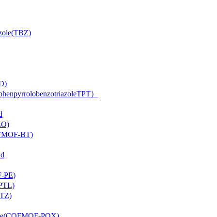
ole(TBZ)
D)
rrolobenzotriazoleTPT）
d
O)
FMOF-BT)
d
-PE)
PTL)
TZ)
ne(COFMOF-PQX)