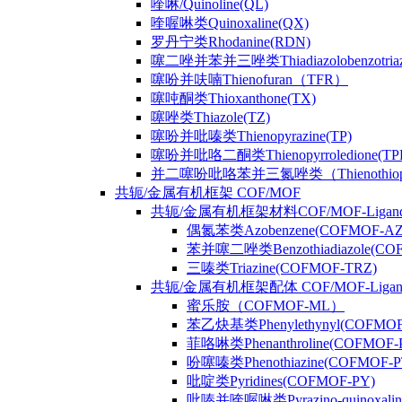
喹啉/Quinoline(QL)
喹喔啉类Quinoxaline(QX)
罗丹宁类Rhodanine(RDN)
噻二唑并苯并三唑类Thiadiazolobenzotriaz
噻吩并呋喃Thienofuran（TFR）
噻吨酮类Thioxanthone(TX)
噻唑类Thiazole(TZ)
噻吩并吡嗪类Thienopyrazine(TP)
噻吩并吡咯二酮类Thienopyrroledione(TP
并二噻吩吡咯苯并三氮唑类（Thienothiophenpy
共轭/金属有机框架 COF/MOF
共轭/金属有机框架材料COF/MOF-Ligan
偶氮苯类Azobenzene(COFMOF-AZ
苯并噻二唑类Benzothiadiazole(CO
三嗪类Triazine(COFMOF-TRZ)
共轭/金属有机框架配体 COF/MOF-Ligan
蜜乐胺（COFMOF-ML）
苯乙炔基类Phenylethynyl(COFMOF
菲咯啉类Phenanthroline(COFMOF-
吩噻嗪类Phenothiazine(COFMOF-P
吡啶类Pyridines(COFMOF-PY)
吡嗪并喹喔啉类Pyrazino-quinoxali