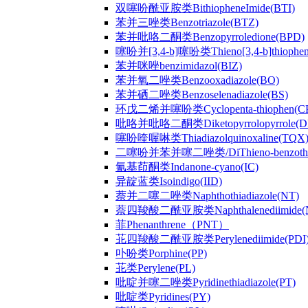
双噻吩酰亚胺类BithiopheneImide(BTI)
苯并三唑类Benzotriazole(BTZ)
苯并吡咯二酮类Benzopyrroledione(BPD)
噻吩并[3,4-b]噻吩类Thieno[3,4-b]thiophen
苯并咪唑benzimidazol(BIZ)
苯并氧二唑类Benzooxadiazole(BO)
苯并硒二唑类Benzoselenadiazole(BS)
环戊二烯并噻吩类Cyclopenta-thiophen(C
吡咯并吡咯二酮类Diketopyrrolopyrrole(D
噻吩喹喔啉类Thiadiazolquinoxaline(TQX
二噻吩并苯并噻二唑类/DiThieno-benzothiad
氰基茚酮类Indanone-cyano(IC)
异靛蓝类Isoindigo(IID)
萘并二噻二唑类Naphthothiadiazole(NT)
萘四羧酸二酰亚胺类Naphthalenediimide(
菲Phenanthrene（PNT）
苝四羧酸二酰亚胺类Perylenediimide(PDI
卟吩类Porphine(PP)
苝类Perylene(PL)
吡啶并噻二唑类Pyridinethiadiazole(PT)
吡啶类Pyridines(PY)