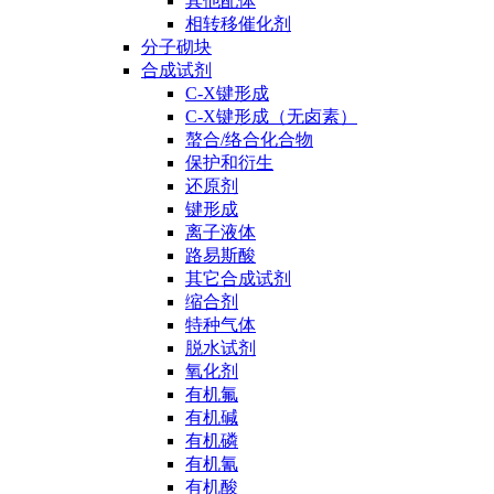
其他配体
相转移催化剂
分子砌块
合成试剂
C-X键形成
C-X键形成（无卤素）
螯合/络合化合物
保护和衍生
还原剂
键形成
离子液体
路易斯酸
其它合成试剂
缩合剂
特种气体
脱水试剂
氧化剂
有机氟
有机碱
有机磷
有机氰
有机酸