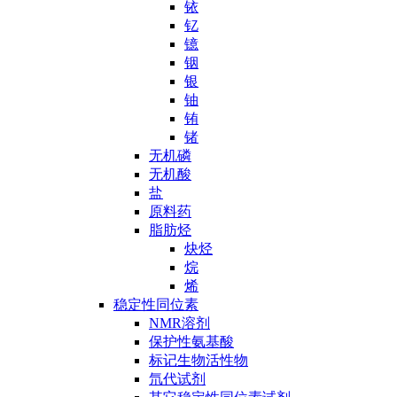
铱
钇
镱
铟
银
铀
铕
锗
无机磷
无机酸
盐
原料药
脂肪烃
炔烃
烷
烯
稳定性同位素
NMR溶剂
保护性氨基酸
标记生物活性物
氘代试剂