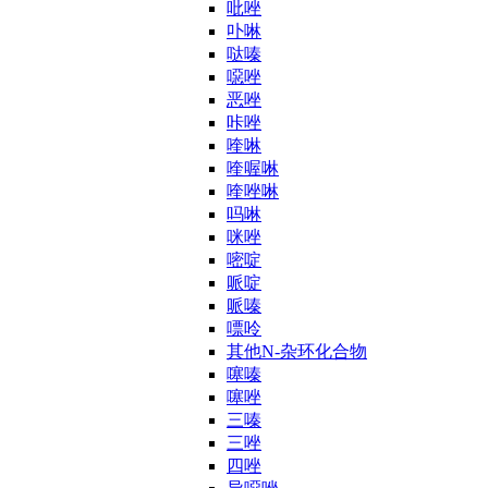
吡唑
卟啉
哒嗪
噁唑
恶唑
咔唑
喹啉
喹喔啉
喹唑啉
吗啉
咪唑
嘧啶
哌啶
哌嗪
嘌呤
其他N-杂环化合物
噻嗪
噻唑
三嗪
三唑
四唑