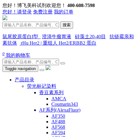
您好！博飞美科试剂欢迎您！
400-608-7598
您好！请登录
免费注册
我的订单
搜索
鼠尾胶原蛋白I型
澄清牛瘤胃液
硅藻土20-40目
抗链霉亲和
素抗体
rHu Her2 | 重组人 Her2/ERBB2 蛋白
0
我的购物车
Toggle navigation
产品目录
荧光标记染料
香豆素系列
AMCA
Coumarin343
AF系列(AlexaFluor)
AF350
AF488
AF568
AF594