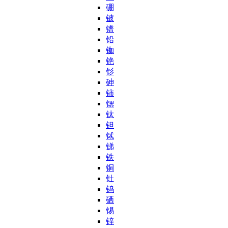
硼
铍
镨
铅
铷
铯
钐
砷
铈
锶
钛
钽
铽
锑
铁
铜
钍
钨
硒
锡
锌