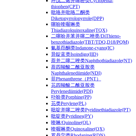
环戊二烯并噻吩类Cyclopenta-
thiophen(CPT)
吡咯并吡咯二酮类
Diketopyrrolopyrrole(DPP)
噻吩喹喔啉类
Thiadiazolquinoxaline(TQX)
二噻吩并苯并噻二唑类/DiThieno-
benzothiadiazole(TBT/TDQ,D18/PQM)
氰基茚酮类Indanone-cyano(IC)
异靛蓝类Isoindigo(IID)
萘并二噻二唑类Naphthothiadiazole(NT)
萘四羧酸二酰亚胺类
Naphthalenediimide(NDI)
菲Phenanthrene（PNT）
苝四羧酸二酰亚胺类
Perylenediimide(PDI)
卟吩类Porphine(PP)
苝类Perylene(PL)
吡啶并噻二唑类Pyridinethiadiazole(PT)
吡啶类Pyridines(PY)
喹啉/Quinoline(QL)
喹喔啉类Quinoxaline(QX)
罗丹宁类Rhodanine(RDN)