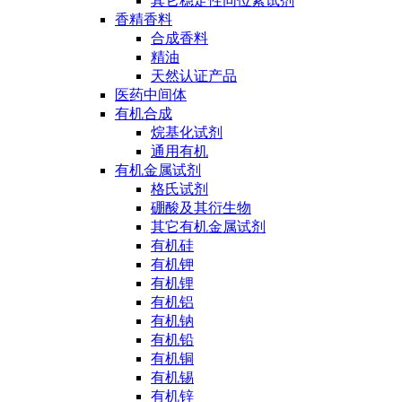
其它稳定性同位素试剂
香精香料
合成香料
精油
天然认证产品
医药中间体
有机合成
烷基化试剂
通用有机
有机金属试剂
格氏试剂
硼酸及其衍生物
其它有机金属试剂
有机硅
有机钾
有机锂
有机铝
有机钠
有机铅
有机铜
有机锡
有机锌