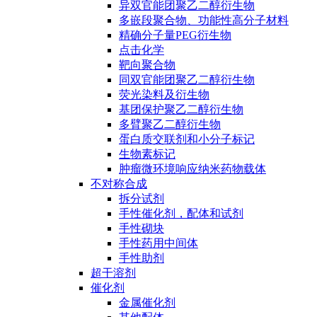
异双官能团聚乙二醇衍生物
多嵌段聚合物、功能性高分子材料
精确分子量PEG衍生物
点击化学
靶向聚合物
同双官能团聚乙二醇衍生物
荧光染料及衍生物
基团保护聚乙二醇衍生物
多臂聚乙二醇衍生物
蛋白质交联剂和小分子标记
生物素标记
肿瘤微环境响应纳米药物载体
不对称合成
拆分试剂
手性催化剂，配体和试剂
手性砌块
手性药用中间体
手性助剂
超干溶剂
催化剂
金属催化剂