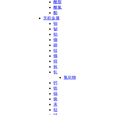
酰胺
酰氯
酯
无机金属
钡
铋
铂
镝
碲
铥
锇
铒
钒
钆
氢化物
钙
锆
镉
铬
汞
钴