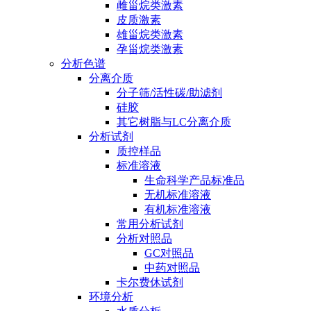
雌甾烷类激素
皮质激素
雄甾烷类激素
孕甾烷类激素
分析色谱
分离介质
分子筛/活性碳/助滤剂
硅胶
其它树脂与LC分离介质
分析试剂
质控样品
标准溶液
生命科学产品标准品
无机标准溶液
有机标准溶液
常用分析试剂
分析对照品
GC对照品
中药对照品
卡尔费休试剂
环境分析