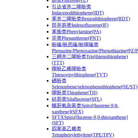
芴类Fluorene(FL)
引达省并二噻吩类
Indacenodithiophene(IDT)
苯并二噻吩类Benzodithiophene(BDT)
茚并芴类Indenofluorene(IF)
苯胺类Phenylamine(PA)
菲类Phenanthrene(PNT)
吩嗪/吩恶嗪/吩噻嗪类
Phenazine/Phenoxazine/Phenothiazine(PZ
三稠并二噻吩类Tris(thienothiophene)
(TTT)
噻吩乙烯噻吩类
Thienovinylthiophene(TVT)
硒吩类
Selenophene/selenophenothiophene(SE/ST)
噻吩类Thiophene(TH)
硅芴类Silafluorene(SFL)
螺芴氧杂蒽类Spiro[fluorene-9,9-
xanthene](SFX)
SFTXSpiro[fluorene-9,9-thioxanthene]
(SFT)
四苯基乙烯类
Tetraphenylethylene(TPE/TPV)