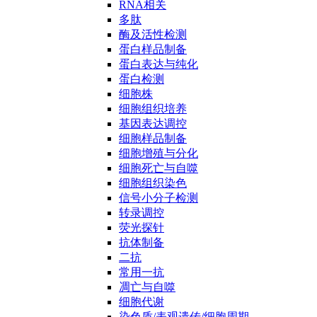
RNA相关
多肽
酶及活性检测
蛋白样品制备
蛋白表达与纯化
蛋白检测
细胞株
细胞组织培养
基因表达调控
细胞样品制备
细胞增殖与分化
细胞死亡与自噬
细胞组织染色
信号小分子检测
转录调控
荧光探针
抗体制备
二抗
常用一抗
凋亡与自噬
细胞代谢
染色质/表观遗传/细胞周期