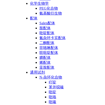
化学生物学
PEG化合物
氨基酸衍生物
配体
Salen配体
胺配体
吡啶配体
氮杂环卡宾配体
二酮配体
菲咯啉配体
联吡啶配体
膦配体
烯配体
亚胺配体
通用试剂
N-杂环化合物
吖啶
苯并噁嗪
吡啶
吡咯
吡嗪