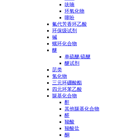
呋喃
环氧化物
噻吩
氟代芳香环乙酸
环保级试剂
碱
螺环化合物
醚
单硫醚/硫醚
醚试剂
芘类
氢化物
三元环硼酸酯
四元环苯乙酸
羰基化合物
酐
其他羰基化合物
醛
羧酸
羧酸盐
酮