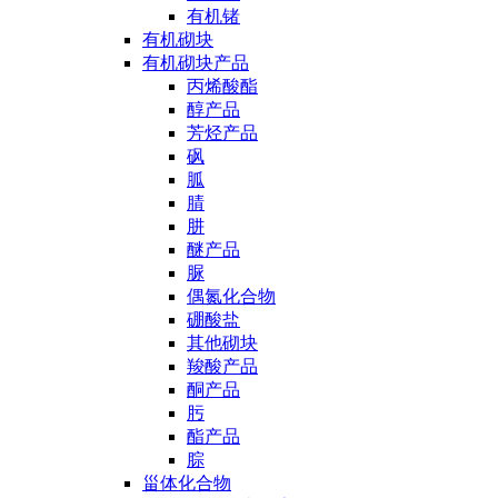
有机锗
有机砌块
有机砌块产品
丙烯酸酯
醇产品
芳烃产品
砜
胍
腈
肼
醚产品
脲
偶氮化合物
硼酸盐
其他砌块
羧酸产品
酮产品
肟
酯产品
腙
甾体化合物