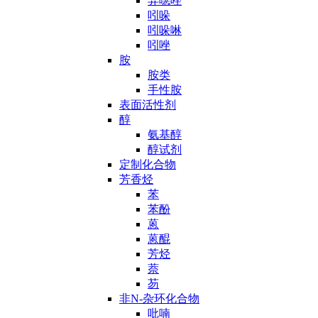
异噁唑
吲哚
吲哚啉
吲唑
胺
胺类
手性胺
表面活性剂
醇
氨基醇
醇试剂
定制化合物
芳香烃
苯
苯酚
蒽
蒽醌
芳烃
萘
芴
非N-杂环化合物
吡喃