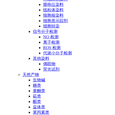
膜电位染料
线粒体染料
细胞核染料
细胞质示踪剂
细胞转染
信号分子检测
NO 检测
离子检测
ROS 检测
代谢小分子检测
其他染料
偶联物
荧光试剂
天然产物
生物碱
糖类
黄酮类
萜类
醌类
甾体类
苯丙素类