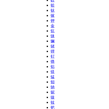
硅
铪
钬
镓
钾
金
钪
铼
镧
铑
锂
钌
镥
铝
镁
锰
钼
钠
铌
镍
钕
钯