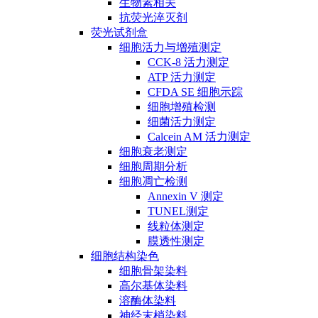
生物素相关
抗荧光淬灭剂
荧光试剂盒
细胞活力与增殖测定
CCK-8 活力测定
ATP 活力测定
CFDA SE 细胞示踪
细胞增殖检测
细菌活力测定
Calcein AM 活力测定
细胞衰老测定
细胞周期分析
细胞凋亡检测
Annexin V 测定
TUNEL测定
线粒体测定
膜透性测定
细胞结构染色
细胞骨架染料
高尔基体染料
溶酶体染料
神经末梢染料