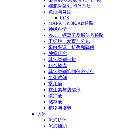
细胞骨架/细胞外基质
免疫与炎症
ROS
MAPK与PI3K/Akt通路
神经科学
PKC、钙离子及脂信号通路
干细胞、发育与分化
蛋白翻译、折叠和降解
肿瘤研究
其它类别一抗
化合物库
其它类别抑制剂激活剂
生化试剂
常用酶
抗生素与防腐剂
缓冲液
储存液
植物与培养
抗体
流式抗体
流式辅助