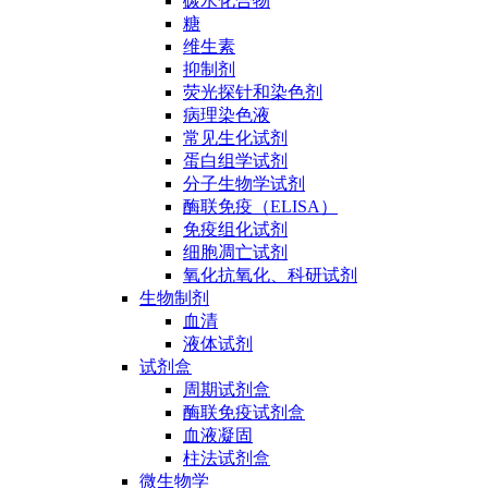
碳水化合物
糖
维生素
抑制剂
荧光探针和染色剂
病理染色液
常见生化试剂
蛋白组学试剂
分子生物学试剂
酶联免疫（ELISA）
免疫组化试剂
细胞凋亡试剂
氧化抗氧化、科研试剂
生物制剂
血清
液体试剂
试剂盒
周期试剂盒
酶联免疫试剂盒
血液凝固
柱法试剂盒
微生物学