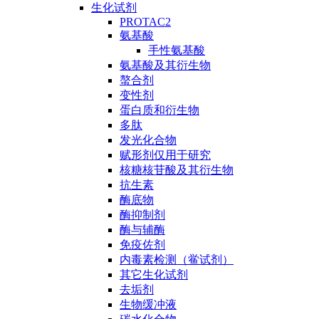
生化试剂
PROTAC2
氨基酸
手性氨基酸
氨基酸及其衍生物
螯合剂
变性剂
蛋白质和衍生物
多肽
发光化合物
赋形剂仅用于研究
核糖核苷酸及其衍生物
抗生素
酶底物
酶抑制剂
酶与辅酶
免疫佐剂
内毒素检测（鲎试剂）
其它生化试剂
去垢剂
生物缓冲液