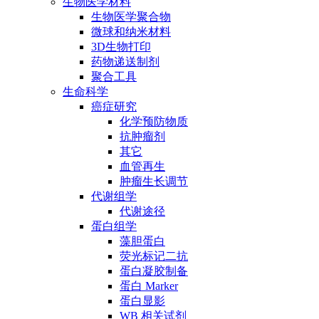
生物医学材料
生物医学聚合物
微球和纳米材料
3D生物打印
药物递送制剂
聚合工具
生命科学
癌症研究
化学预防物质
抗肿瘤剂
其它
血管再生
肿瘤生长调节
代谢组学
代谢途径
蛋白组学
藻胆蛋白
荧光标记二抗
蛋白凝胶制备
蛋白 Marker
蛋白显影
WB 相关试剂