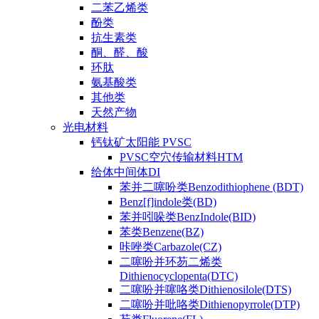
二苯乙烯类
酚类
抗生素类
酮、醛、酸
环肽
氨基酸类
其他类
天然产物
光电材料
钙钛矿太阳能 PVSC
PVSC空穴传输材料HTM
给体中间体DI
苯并二噻吩类Benzodithiophene (BDT)
Benz[f]indole类(BD)
苯并吲哚类BenzIndole(BID)
苯类Benzene(BZ)
咔唑类Carbazole(CZ)
二噻吩并环芴二烯类
Dithienocyclopenta(DTC)
二噻吩并噻咯类Dithienosilole(DTS)
二噻吩并吡咯类Dithienopyrrole(DTP)