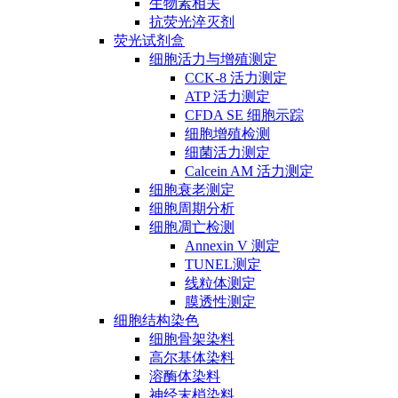
生物素相关
抗荧光淬灭剂
荧光试剂盒
细胞活力与增殖测定
CCK-8 活力测定
ATP 活力测定
CFDA SE 细胞示踪
细胞增殖检测
细菌活力测定
Calcein AM 活力测定
细胞衰老测定
细胞周期分析
细胞凋亡检测
Annexin V 测定
TUNEL测定
线粒体测定
膜透性测定
细胞结构染色
细胞骨架染料
高尔基体染料
溶酶体染料
神经末梢染料