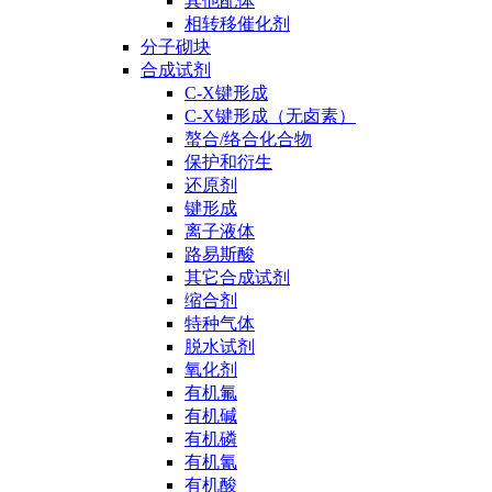
其他配体
相转移催化剂
分子砌块
合成试剂
C-X键形成
C-X键形成（无卤素）
螯合/络合化合物
保护和衍生
还原剂
键形成
离子液体
路易斯酸
其它合成试剂
缩合剂
特种气体
脱水试剂
氧化剂
有机氟
有机碱
有机磷
有机氰
有机酸