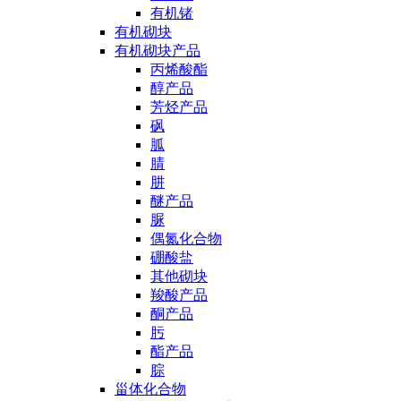
有机锗
有机砌块
有机砌块产品
丙烯酸酯
醇产品
芳烃产品
砜
胍
腈
肼
醚产品
脲
偶氮化合物
硼酸盐
其他砌块
羧酸产品
酮产品
肟
酯产品
腙
甾体化合物