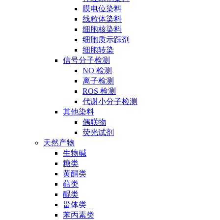
膜电位染料
线粒体染料
细胞核染料
细胞质示踪剂
细胞转染
信号分子检测
NO 检测
离子检测
ROS 检测
代谢小分子检测
其他染料
偶联物
荧光试剂
天然产物
生物碱
糖类
黄酮类
萜类
醌类
甾体类
苯丙素类