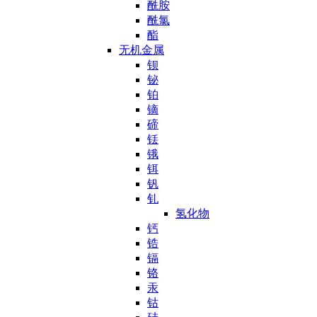
酰胺
酰氯
酯
无机金属
钡
铋
铂
镝
碲
铥
锇
铒
钒
钆
氢化物
钙
锆
镉
铬
汞
钴