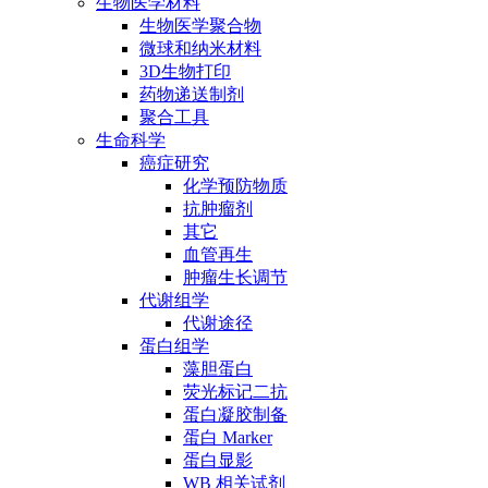
生物医学材料
生物医学聚合物
微球和纳米材料
3D生物打印
药物递送制剂
聚合工具
生命科学
癌症研究
化学预防物质
抗肿瘤剂
其它
血管再生
肿瘤生长调节
代谢组学
代谢途径
蛋白组学
藻胆蛋白
荧光标记二抗
蛋白凝胶制备
蛋白 Marker
蛋白显影
WB 相关试剂