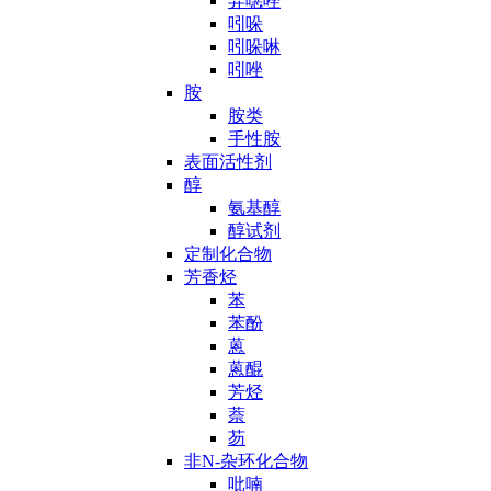
异噁唑
吲哚
吲哚啉
吲唑
胺
胺类
手性胺
表面活性剂
醇
氨基醇
醇试剂
定制化合物
芳香烃
苯
苯酚
蒽
蒽醌
芳烃
萘
芴
非N-杂环化合物
吡喃