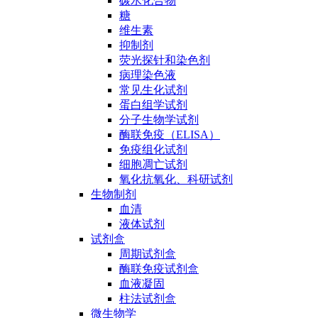
碳水化合物
糖
维生素
抑制剂
荧光探针和染色剂
病理染色液
常见生化试剂
蛋白组学试剂
分子生物学试剂
酶联免疫（ELISA）
免疫组化试剂
细胞凋亡试剂
氧化抗氧化、科研试剂
生物制剂
血清
液体试剂
试剂盒
周期试剂盒
酶联免疫试剂盒
血液凝固
柱法试剂盒
微生物学