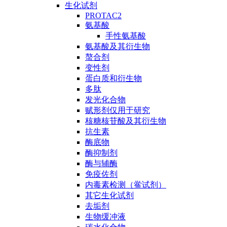
生化试剂
PROTAC2
氨基酸
手性氨基酸
氨基酸及其衍生物
螯合剂
变性剂
蛋白质和衍生物
多肽
发光化合物
赋形剂仅用于研究
核糖核苷酸及其衍生物
抗生素
酶底物
酶抑制剂
酶与辅酶
免疫佐剂
内毒素检测（鲎试剂）
其它生化试剂
去垢剂
生物缓冲液