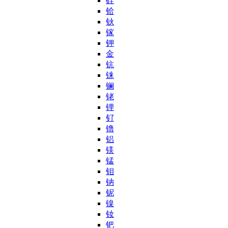
硅
铪
钬
镓
钾
金
钪
铼
镧
铑
锂
钌
镥
铝
镁
锰
钼
钠
铌
镍
钕
钯