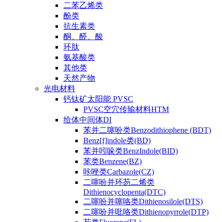
二苯乙烯类
酚类
抗生素类
酮、醛、酸
环肽
氨基酸类
其他类
天然产物
光电材料
钙钛矿太阳能 PVSC
PVSC空穴传输材料HTM
给体中间体DI
苯并二噻吩类Benzodithiophene (BDT)
Benz[f]indole类(BD)
苯并吲哚类BenzIndole(BID)
苯类Benzene(BZ)
咔唑类Carbazole(CZ)
二噻吩并环芴二烯类
Dithienocyclopenta(DTC)
二噻吩并噻咯类Dithienosilole(DTS)
二噻吩并吡咯类Dithienopyrrole(DTP)