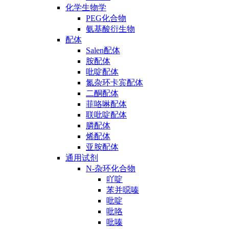
化学生物学
PEG化合物
氨基酸衍生物
配体
Salen配体
胺配体
吡啶配体
氮杂环卡宾配体
二酮配体
菲咯啉配体
联吡啶配体
膦配体
烯配体
亚胺配体
通用试剂
N-杂环化合物
吖啶
苯并噁嗪
吡啶
吡咯
吡嗪