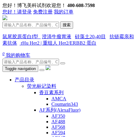
您好！博飞美科试剂欢迎您！
400-608-7598
您好！请登录
免费注册
我的订单
搜索
鼠尾胶原蛋白I型
澄清牛瘤胃液
硅藻土20-40目
抗链霉亲和
素抗体
rHu Her2 | 重组人 Her2/ERBB2 蛋白
0
我的购物车
Toggle navigation
产品目录
荧光标记染料
香豆素系列
AMCA
Coumarin343
AF系列(AlexaFluor)
AF350
AF488
AF568
AF594