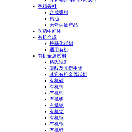
其它稳定性同位素试剂
香精香料
合成香料
精油
天然认证产品
医药中间体
有机合成
烷基化试剂
通用有机
有机金属试剂
格氏试剂
硼酸及其衍生物
其它有机金属试剂
有机硅
有机钾
有机锂
有机铝
有机钠
有机铅
有机铜
有机锡
有机锌