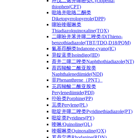
环戊二烯并噻吩类Cyclopenta-
thiophen(CPT)
吡咯并吡咯二酮类
Diketopyrrolopyrrole(DPP)
噻吩喹喔啉类
Thiadiazolquinoxaline(TQX)
二噻吩并苯并噻二唑类/DiThieno-
benzothiadiazole(TBT/TDQ,D18/PQM)
氰基茚酮类Indanone-cyano(IC)
异靛蓝类Isoindigo(IID)
萘并二噻二唑类Naphthothiadiazole(NT)
萘四羧酸二酰亚胺类
Naphthalenediimide(NDI)
菲Phenanthrene（PNT）
苝四羧酸二酰亚胺类
Perylenediimide(PDI)
卟吩类Porphine(PP)
苝类Perylene(PL)
吡啶并噻二唑类Pyridinethiadiazole(PT)
吡啶类Pyridines(PY)
喹啉/Quinoline(QL)
喹喔啉类Quinoxaline(QX)
罗丹宁类Rhodanine(RDN)