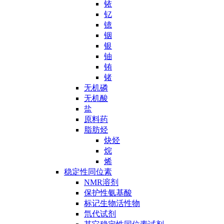
铱
钇
镱
铟
银
铀
铕
锗
无机磷
无机酸
盐
原料药
脂肪烃
炔烃
烷
烯
稳定性同位素
NMR溶剂
保护性氨基酸
标记生物活性物
氘代试剂