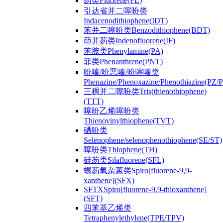
芴类Fluorene(FL)
引达省并二噻吩类
Indacenodithiophene(IDT)
苯并二噻吩类Benzodithiophene(BDT)
茚并芴类Indenofluorene(IF)
苯胺类Phenylamine(PA)
菲类Phenanthrene(PNT)
吩嗪/吩恶嗪/吩噻嗪类
Phenazine/Phenoxazine/Phenothiazine(PZ
三稠并二噻吩类Tris(thienothiophene)
(TTT)
噻吩乙烯噻吩类
Thienovinylthiophene(TVT)
硒吩类
Selenophene/selenophenothiophene(SE/ST)
噻吩类Thiophene(TH)
硅芴类Silafluorene(SFL)
螺芴氧杂蒽类Spiro[fluorene-9,9-
xanthene](SFX)
SFTXSpiro[fluorene-9,9-thioxanthene]
(SFT)
四苯基乙烯类
Tetraphenylethylene(TPE/TPV)