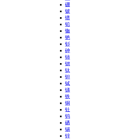
硼
铍
镨
铅
铷
铯
钐
砷
铈
锶
钛
钽
铽
锑
铁
铜
钍
钨
硒
锡
锌