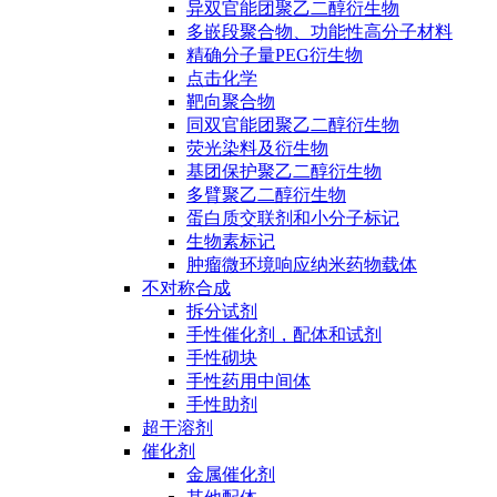
异双官能团聚乙二醇衍生物
多嵌段聚合物、功能性高分子材料
精确分子量PEG衍生物
点击化学
靶向聚合物
同双官能团聚乙二醇衍生物
荧光染料及衍生物
基团保护聚乙二醇衍生物
多臂聚乙二醇衍生物
蛋白质交联剂和小分子标记
生物素标记
肿瘤微环境响应纳米药物载体
不对称合成
拆分试剂
手性催化剂，配体和试剂
手性砌块
手性药用中间体
手性助剂
超干溶剂
催化剂
金属催化剂