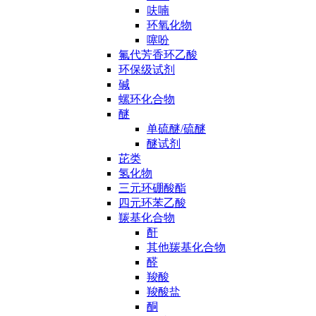
呋喃
环氧化物
噻吩
氟代芳香环乙酸
环保级试剂
碱
螺环化合物
醚
单硫醚/硫醚
醚试剂
芘类
氢化物
三元环硼酸酯
四元环苯乙酸
羰基化合物
酐
其他羰基化合物
醛
羧酸
羧酸盐
酮