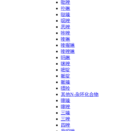
吡唑
卟啉
哒嗪
噁唑
恶唑
咔唑
喹啉
喹喔啉
喹唑啉
吗啉
咪唑
嘧啶
哌啶
哌嗪
嘌呤
其他N-杂环化合物
噻嗪
噻唑
三嗪
三唑
四唑