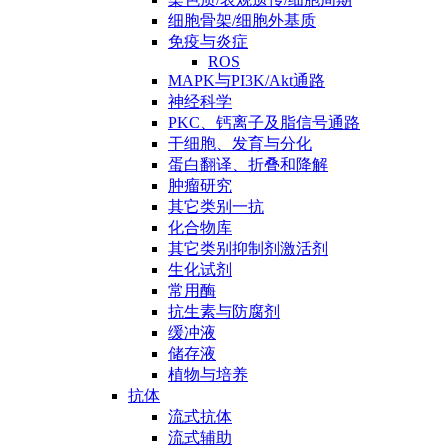
细胞骨架/细胞外基质
免疫与炎症
ROS
MAPK与PI3K/Akt通路
神经科学
PKC、钙离子及脂信号通路
干细胞、发育与分化
蛋白翻译、折叠和降解
肿瘤研究
其它类别一抗
化合物库
其它类别抑制剂激活剂
生化试剂
常用酶
抗生素与防腐剂
缓冲液
储存液
植物与培养
抗体
流式抗体
流式辅助