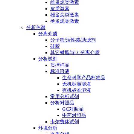
雌甾烷类激素
皮质激素
雄甾烷类激素
孕甾烷类激素
分析色谱
分离介质
分子筛/活性碳/助滤剂
硅胶
其它树脂与LC分离介质
分析试剂
质控样品
标准溶液
生命科学产品标准品
无机标准溶液
有机标准溶液
常用分析试剂
分析对照品
GC对照品
中药对照品
卡尔费休试剂
环境分析